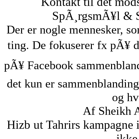
Kontakt til det mod
SpÃ¸rgsmÃ¥l & Sv
Der er nogle mennesker, som
ting. De fokuserer fx pÃ¥ d
pÃ¥ Facebook sammenbland
det kun er sammenblanding
og hvi
Af Sheikh 
Hizb ut Tahrirs kampagne 
ikke 