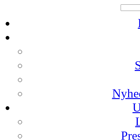
Nyhe
U
Pre