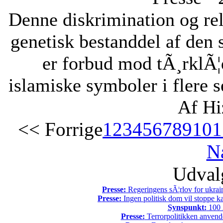
Denne diskrimination og reli
genetisk bestanddel af den 
er forbud mod tÃ¸rklÃ¦
islamiske symboler i flere s
Af Hi
<< Forrige
1
2
3
4
5
6
7
8
9
10
1
N
Udvalg
Presse:
Regeringens sÃ¦rlov for ukrain
Presse:
Ingen politisk dom vil stoppe kal
Synspunkt:
100 Ã
Presse:
Terrorpolitikken anvende