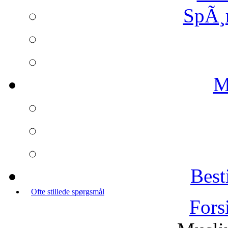
SpÃ¸
M
Best
Ofte stillede spørgsmål
Fors