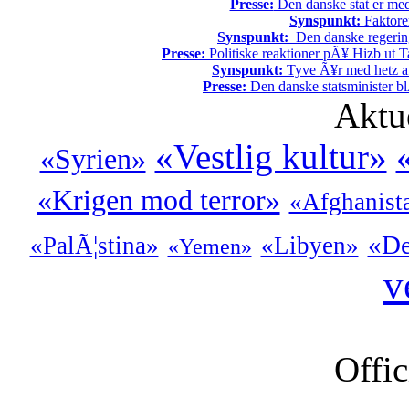
Presse:
Den danske stat er med
Synspunkt:
Faktore
Synspunkt:
Den danske regering 
Presse:
Politiske reaktioner pÃ¥ Hizb ut Ta
Synspunkt:
Tyve Ã¥r med hetz af
Presse:
Den danske statsminister bl
Aktu
«Vestlig kultur»
«Syrien»
«Krigen mod terror»
«Afghanist
«De
«PalÃ¦stina»
«Libyen»
«Yemen»
v
Offic