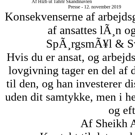
Af Hizb ut Tahrir Skandinavien
Presse - 12. november 2019
Konsekvenserne af arbejdsg
af ansattes lÃ¸n og
SpÃ¸rgsmÃ¥l & Sv
Hvis du er ansat, og arbejd
lovgivning tager en del af 
til den, og han investerer di
uden dit samtykke, men i he
og eft
Af Sheikh 