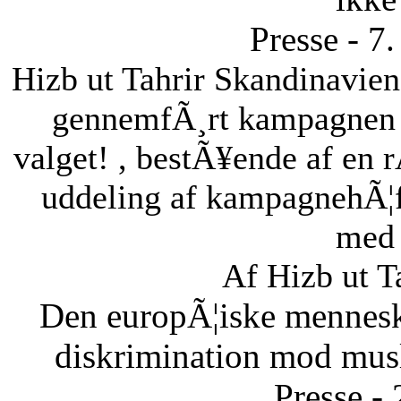
Presse - 7
Hizb ut Tahrir Skandinavie
gennemfÃ¸rt kampagnen B
valget! , bestÃ¥ende af en 
uddeling af kampagnehÃ¦ft
med 
Af Hizb ut T
Den europÃ¦iske menneske
diskrimination mod musl
Presse -