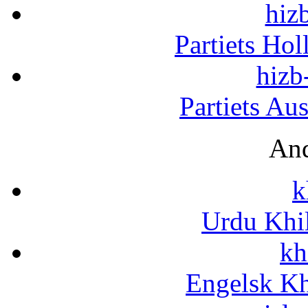
hizb
Partiets Ho
hizb
Partiets Au
And
k
Urdu Khi
kh
Engelsk Kh