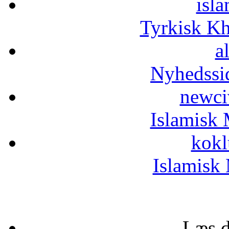
isla
Tyrkisk K
a
Nyhedssi
newci
Islamisk 
kokl
Islamisk 
Læs d