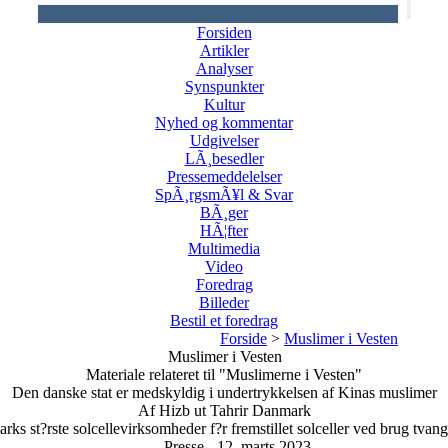
Forsiden
Artikler
Analyser
Synspunkter
Kultur
Nyhed og kommentar
Udgivelser
LÃ¸besedler
Pressemeddelelser
SpÃ¸rgsmÃ¥l & Svar
BÃ¸ger
HÃ¦fter
Multimedia
Video
Foredrag
Billeder
Bestil et foredrag
Forside
>
Muslimer i Vesten
Muslimer i Vesten
Materiale relateret til "Muslimerne i Vesten"
Den danske stat er medskyldig i undertrykkelsen af Kinas muslimer
Af Hizb ut Tahrir Danmark
s st?rste solcellevirksomheder f?r fremstillet solceller ved brug tvangsa
Presse - 12. marts 2023