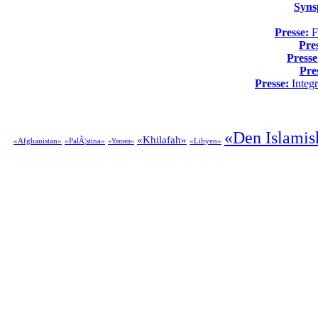
Syns
Presse:
Fo
Pre
Presse
Pre
Presse:
Integr
«Den Islamis
«Khilafah»
«Afghanistan»
«PalÃ¦stina»
«Libyen»
«Yemen»