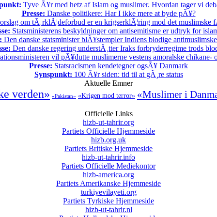
punkt:
Tyve Ã¥r med hetz af Islam og muslimer. Hvordan tager vi deb
Presse:
Danske politikere: Har I ikke mere at byde pÃ¥?
rslag om tÃ¸rklÃ¦deforbud er en krigserklÃ¦ring mod det muslimske f
sse:
Statsministerens beskyldninger om antisemitisme er udtryk for isl
:
Den danske statsminister blÃ¥stempler Indiens blodige antimuslimske 
sse:
Den danske regering understÃ¸tter Iraks forbryderregime trods bl
ationsministeren vil pÃ¥dutte muslimerne vestens amoralske chikane- o
Presse:
Statsracismen kendetegner ogsÃ¥ Danmark
Synspunkt:
100 Ã¥r siden: tid til at gÃ¸re status
Aktuelle Emner
ke verden»
«Muslimer i Danm
«Krigen mod terror»
«Pakistan»
Officielle Links
hizb-ut-tahrir.org
Partiets Officielle Hjemmeside
hizb.org.uk
Partiets Britiske Hjemmeside
hizb-ut-tahrir.info
Partiets Officielle Mediekontor
hizb-america.org
Partiets Amerikanske Hjemmeside
turkiyevilayeti.org
Partiets Tyrkiske Hjemmeside
hizb-ut-tahrir.nl