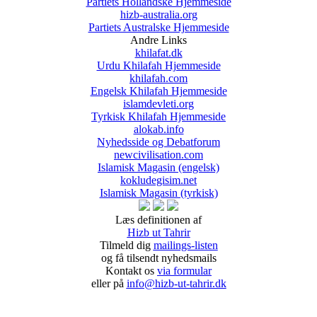
Partiets Hollandske Hjemmeside
hizb-australia.org
Partiets Australske Hjemmeside
Andre Links
khilafat.dk
Urdu Khilafah Hjemmeside
khilafah.com
Engelsk Khilafah Hjemmeside
islamdevleti.org
Tyrkisk Khilafah Hjemmeside
alokab.info
Nyhedsside og Debatforum
newcivilisation.com
Islamisk Magasin (engelsk)
kokludegisim.net
Islamisk Magasin (tyrkisk)
Læs definitionen af
Hizb ut Tahrir
Tilmeld dig
mailings-listen
og få tilsendt nyhedsmails
Kontakt os
via formular
eller på
info@hizb-ut-tahrir.dk