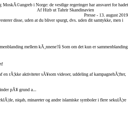
g
MoskÃ©angreb i Norge: de vestlige regeringer har ansvaret for hadet
Af Hizb ut Tahrir Skandinavien
Presse - 13. august 2019
vesterer disse, uden at du bliver spurgt, dvs. uden dit samtykke, men i
 sammenblanding mellem kÃ¸nnene?â Som om det kun er sammenblanding
t!
 en rÃ¦kke aktiviteter sÃ¥som videoer, uddeling af kampagnehÃ¦fter,
nder pÃ¥ grund a...
rklÃ¦de, niqab, minareter og andre islamiske symboler i flere sekulÃ¦re