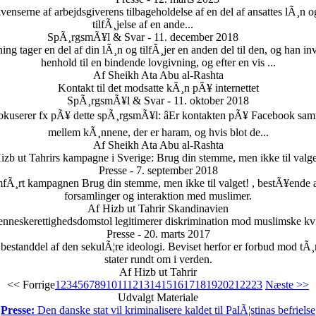
enserne af arbejdsgiverens tilbageholdelse af en del af ansattes lÃ¸n o
tilfÃ¸jelse af en ande...
SpÃ¸rgsmÃ¥l & Svar - 11. december 2018
ng tager en del af din lÃ¸n og tilfÃ¸jer en anden del til den, og han in
henhold til en bindende lovgivning, og efter en vis ...
Af Sheikh Ata Abu al-Rashta
Kontakt til det modsatte kÃ¸n pÃ¥ internettet
SpÃ¸rgsmÃ¥l & Svar - 11. oktober 2018
De fokuserer fx pÃ¥ dette spÃ¸rgsmÃ¥l: âEr kontakten pÃ¥ Facebook
mellem kÃ¸nnene, der er haram, og hvis blot de...
Af Sheikh Ata Abu al-Rashta
izb ut Tahrirs kampagne i Sverige: Brug din stemme, men ikke til valge
Presse - 7. september 2018
fÃ¸rt kampagnen Brug din stemme, men ikke til valget! , bestÃ¥ende af
forsamlinger og interaktion med muslimer.
Af Hizb ut Tahrir Skandinavien
nneskerettighedsdomstol legitimerer diskrimination mod muslimske kvi
Presse - 20. marts 2017
k bestanddel af den sekulÃ¦re ideologi. Beviset herfor er forbud mod tÃ¸
stater rundt om i verden.
Af Hizb ut Tahrir
<< Forrige
1
2
3
4
5
6
7
8
9
10
11
12
13
14
15
16
17
18
19
20
21
22
23
Næste >>
Udvalgt Materiale
Presse:
Den danske stat vil kriminalisere kaldet til PalÃ¦stinas befrielse