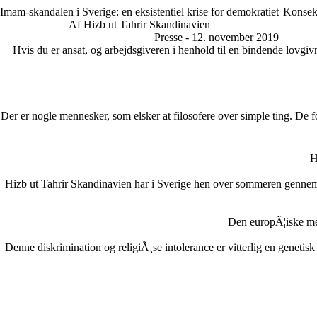
Imam-skandalen i Sverige: en eksistentiel krise for demokratiet
Konsekv
Af Hizb ut Tahrir Skandinavien
Presse - 12. november 2019
Hvis du er ansat, og arbejdsgiveren i henhold til en bindende lovgivni
Der er nogle mennesker, som elsker at filosofere over simple ting. 
H
Hizb ut Tahrir Skandinavien har i Sverige hen over sommeren gennem
Den europÃ¦iske me
Denne diskrimination og religiÃ¸se intolerance er vitterlig en genetis