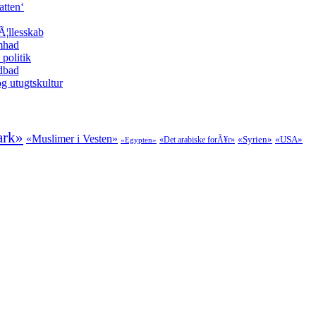
atten‘
Ã¦llesskab
amhad
politik
odbad
g utugtskultur
ark»
«Muslimer i Vesten»
«Syrien»
«USA»
«Det arabiske forÃ¥r»
«Egypten»