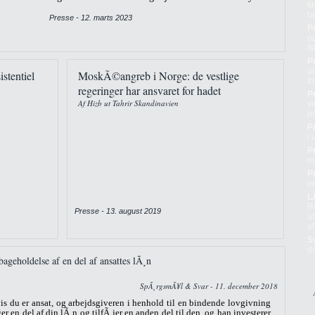
kr
be
Presse - 12. marts 2023
P
o
Is
P
un
stentiel
MoskÃ©angreb i Norge: de vestlige
t
regeringer har ansvaret for hadet
P
Af Hizb ut Tahrir Skandinavien
vi
po
P
i
P
m
P
er
L
R
Presse - 13. august 2019
a
a
S
d
ageholdelse af en del af ansattes lÃ¸n
SpÃ¸rgsmÃ¥l & Svar - 11. december 2018
is du er ansat, og arbejdsgiveren i henhold til en bindende lovgivning
ger en del af din lÃ¸n og tilfÃ¸jer en anden del til den, og han investerer