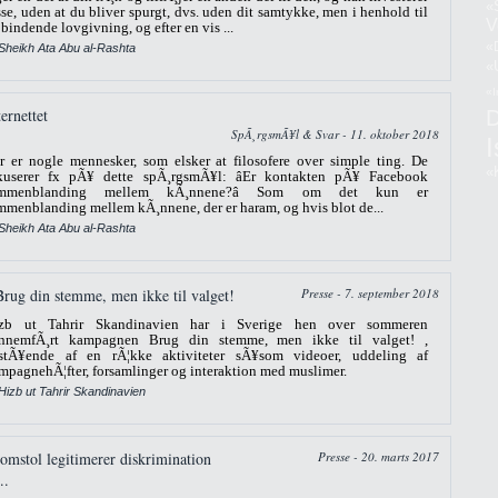
«
sse, uden at du bliver spurgt, dvs. uden dit samtykke, men i henhold til
V
 bindende lovgivning, og efter en vis ...
«
 Sheikh Ata Abu al-Rashta
«
«I
ernettet
SpÃ¸rgsmÃ¥l & Svar - 11. oktober 2018
r er nogle mennesker, som elsker at filosofere over simple ting. De
«
kuserer fx pÃ¥ dette spÃ¸rgsmÃ¥l: âEr kontakten pÃ¥ Facebook
ammenblanding mellem kÃ¸nnene?â Som om det kun er
mmenblanding mellem kÃ¸nnene, der er haram, og hvis blot de...
 Sheikh Ata Abu al-Rashta
Brug din stemme, men ikke til valget!
Presse - 7. september 2018
zb ut Tahrir Skandinavien har i Sverige hen over sommeren
nnemfÃ¸rt kampagnen Brug din stemme, men ikke til valget! ,
stÃ¥ende af en rÃ¦kke aktiviteter sÃ¥som videoer, uddeling af
mpagnehÃ¦fter, forsamlinger og interaktion med muslimer.
Hizb ut Tahrir Skandinavien
mstol legitimerer diskrimination
Presse - 20. marts 2017
..