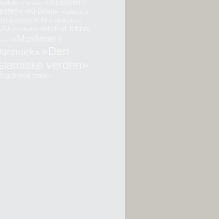
«Muslimer i
Syrien»
«Yemen»
esten»
«Khilafah»
«PalÃ¦stina»
Det arabiske forÃ¥r»
«Pakistan»
«Hizb ut Tahrir»
USA»
«Libyen»
«Muslimer i
ran»
«Den
Danmark»
Islamiske verden»
Krigen mod terror»