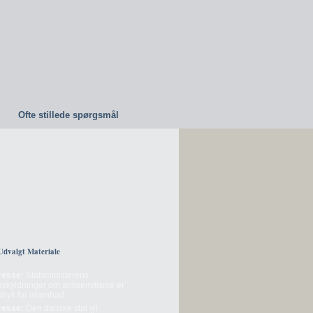
Ofte stillede spørgsmål
Udvalgt Materiale
resse:
Statsministerens
eskyldninger om antisemitisme er
tryk for islamhad
resse:
Den danske stat vil