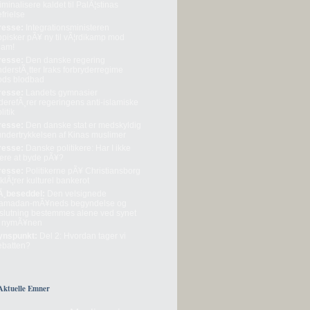
iminalisere kaldet til PalÃ¦stinas
frielse
resse:
Integrationsministeren
ppisker pÃ¥ ny til vÃ¦rdikamp mod
lam!
resse:
Den danske regering
derstÃ¸tter Iraks forbryderregime
rods blodbad
resse:
Landets gymnasier
derefÃ¸rer regeringens anti-islamiske
litik
resse:
Den danske stat er medskyldig
 undertrykkelsen af Kinas muslimer
resse:
Danske politikere: Har I ikke
ere at byde pÃ¥?
resse:
Politikerne pÃ¥ Christiansborg
klÃ¦rer kulturel bankerot
Ã¸beseddel:
Den velsignede
amadan-mÃ¥neds begyndelse og
fslutning bestemmes alene ved synet
f nymÃ¥nen
ynspunkt:
Del 2: Hvordan tager vi
ebatten?
Aktuelle Emner