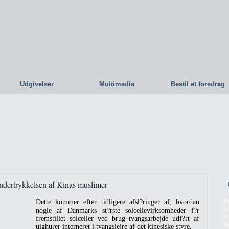
Udgivelser
Multimedia
Bestil et foredrag
undertrykkelsen af Kinas muslimer
P
Dette kommer efter tidligere afsl?ringer af, hvordan
b
nogle af Danmarks st?rste solcellevirksomheder f?r
ud
fremstillet solceller ved brug tvangsarbejde udf?rt af
P
uighurer interneret i tvangslejre af det kinesiske styre.