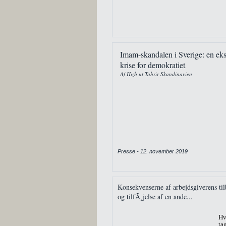
Imam-skandalen i Sverige: en eksi
krise for demokratiet
Af Hizb ut Tahrir Skandinavien
Presse - 12. november 2019
Konsekvenserne af arbejdsgiverens tilb
og tilfÃ¸jelse af en ande...
Hv
ta