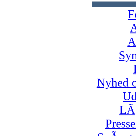
F
A
A
Syn
Nyhed 
Ud
LÃ¸
Presse