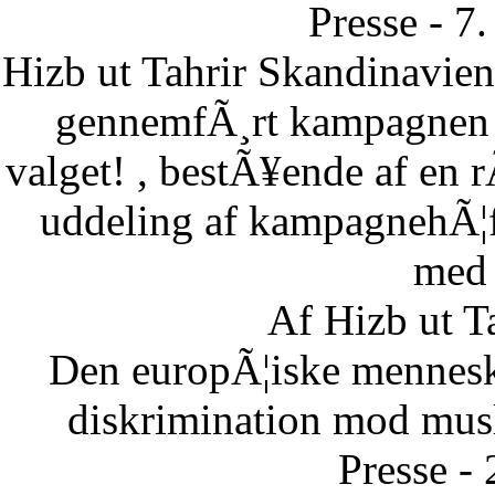
Presse - 7
Hizb ut Tahrir Skandinavie
gennemfÃ¸rt kampagnen B
valget! , bestÃ¥ende af en 
uddeling af kampagnehÃ¦ft
med 
Af Hizb ut T
Den europÃ¦iske menneske
diskrimination mod musl
Presse -