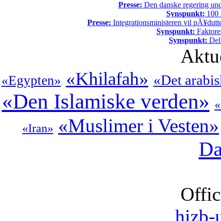
Presse:
Den danske regering unde
Synspunkt:
100 Ã
Presse:
Integrationsministeren vil pÃ¥dutt
Synspunkt:
Faktore
Synspunkt:
Del 
Aktu
«Khilafah»
«Det arabi
«Egypten»
«Den Islamiske verden»
«
«Muslimer i Vesten»
«Iran»
Da
Offic
hizb-u