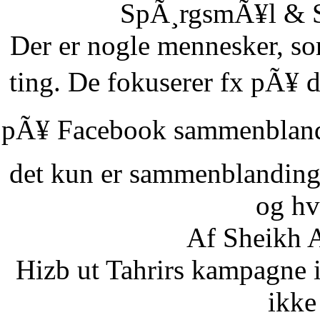
SpÃ¸rgsmÃ¥l & Sv
Der er nogle mennesker, som
ting. De fokuserer fx pÃ¥ d
pÃ¥ Facebook sammenbland
det kun er sammenblanding
og hvi
Af Sheikh A
Hizb ut Tahrirs kampagne 
ikke 