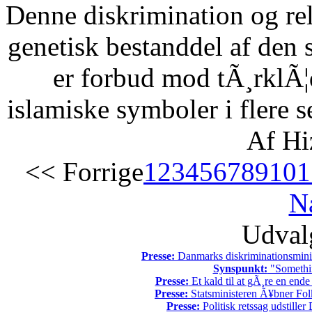
Denne diskrimination og reli
genetisk bestanddel af den 
er forbud mod tÃ¸rklÃ¦
islamiske symboler i flere s
Af Hi
<< Forrige
1
2
3
4
5
6
7
8
9
10
1
N
Udvalg
Presse:
Danmarks diskriminationsminist
Synspunkt:
"Somethin
Presse:
Et kald til at gÃ¸re en end
Presse:
Statsministeren Ã¥bner Fol
Presse:
Politisk retssag udstiller