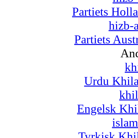
Partiets Hol
hizb-a
Partiets Aus
And
kh
Urdu Khil
khi
Engelsk Khi
islam
Tyrkisk Khi