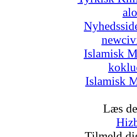
al
Nyhedssid
newciv
Islamisk M
koklu
Islamisk M
Læs de
Hizb
Tilmeld d