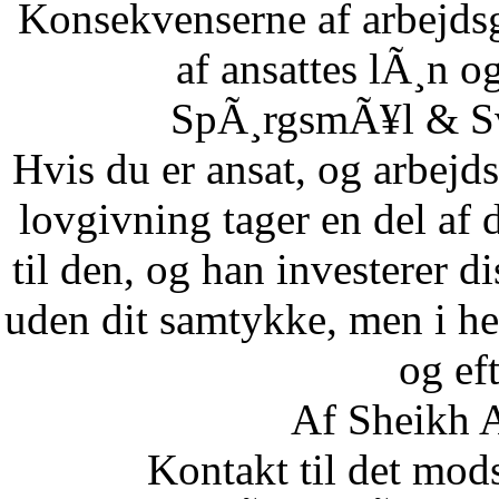
Konsekvenserne af arbejdsg
af ansattes lÃ¸n og
SpÃ¸rgsmÃ¥l & Sv
Hvis du er ansat, og arbejd
lovgivning tager en del af 
til den, og han investerer di
uden dit samtykke, men i he
og eft
Af Sheikh A
Kontakt til det mod