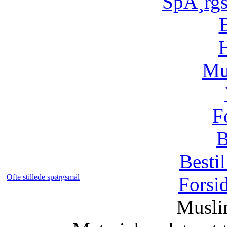
SpÃ¸rg
H
Mu
F
B
Bestil
Ofte stillede spørgsmål
Forsi
Musli