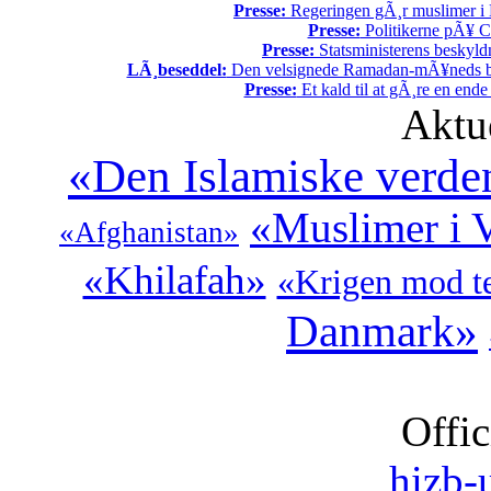
Presse:
Regeringen gÃ¸r muslimer i 
Presse:
Politikerne pÃ¥ Ch
Presse:
Statsministerens beskyld
LÃ¸beseddel:
Den velsignede Ramadan-mÃ¥neds beg
Presse:
Et kald til at gÃ¸re en end
Aktu
«Den Islamiske verde
«Muslimer i 
«Afghanistan»
«Khilafah»
«Krigen mod t
Danmark»
Offic
hizb-u