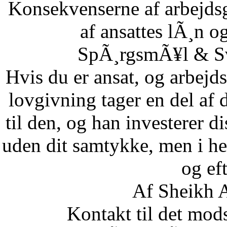
Konsekvenserne af arbejdsg
af ansattes lÃ¸n og
SpÃ¸rgsmÃ¥l & Sv
Hvis du er ansat, og arbejd
lovgivning tager en del af 
til den, og han investerer di
uden dit samtykke, men i he
og eft
Af Sheikh A
Kontakt til det mod