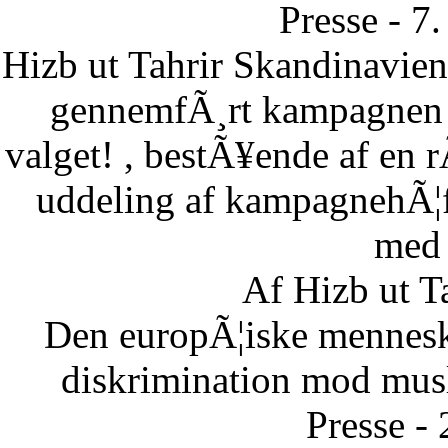
Presse - 7
Hizb ut Tahrir Skandinavie
gennemfÃ¸rt kampagnen B
valget! , bestÃ¥ende af en 
uddeling af kampagnehÃ¦ft
med 
Af Hizb ut T
Den europÃ¦iske menneske
diskrimination mod musl
Presse -