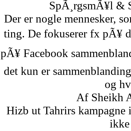
SpÃ¸rgsmÃ¥l & Sv
Der er nogle mennesker, som
ting. De fokuserer fx pÃ¥ d
pÃ¥ Facebook sammenbland
det kun er sammenblanding
og hvi
Af Sheikh A
Hizb ut Tahrirs kampagne 
ikke 