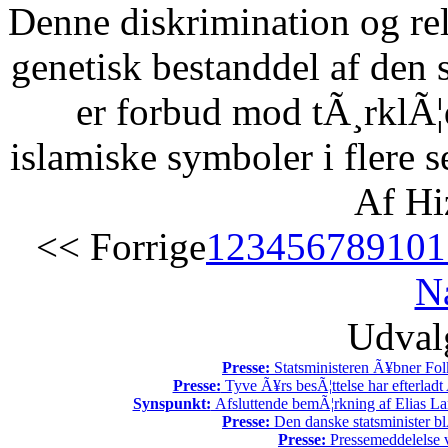
Denne diskrimination og reli
genetisk bestanddel af den 
er forbud mod tÃ¸rklÃ¦
islamiske symboler i flere s
Af Hi
<< Forrige
1
2
3
4
5
6
7
8
9
10
1
N
Udvalg
Presse:
Statsministeren Ã¥bner Fol
Presse:
Tyve Ã¥rs besÃ¦ttelse har efterladt 
Synspunkt:
Afsluttende bemÃ¦rkning af Elias La
Presse:
Den danske statsminister bl
Presse:
Pressemeddelelse v