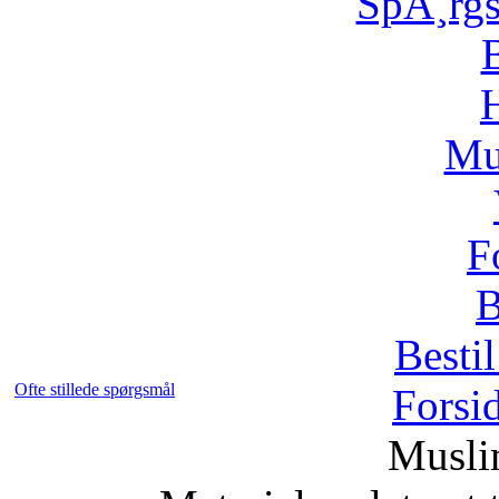
SpÃ¸rg
H
Mu
F
B
Bestil
Ofte stillede spørgsmål
Forsi
Musli