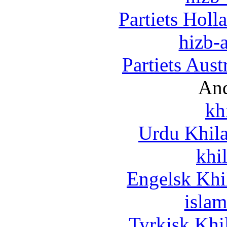
Partiets Hol
hizb-a
Partiets Aus
And
kh
Urdu Khil
khi
Engelsk Khi
islam
Tyrkisk Khi