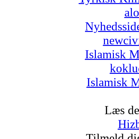
al
Nyhedssid
newciv
Islamisk M
koklu
Islamisk M
Læs de
Hizb
Tilmeld d