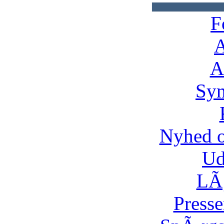
F
A
A
Syn
Nyhed 
Ud
LÃ¸
Presse