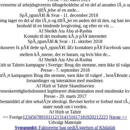
enserne af arbejdsgiverens tilbageholdelse af en del af ansattes lÃ¸n o
tilfÃ¸jelse af en ande...
SpÃ¸rgsmÃ¥l & Svar - 11. december 2018
ng tager en del af din lÃ¸n og tilfÃ¸jer en anden del til den, og han in
henhold til en bindende lovgivning, og efter en vis ...
Af Sheikh Ata Abu al-Rashta
Kontakt til det modsatte kÃ¸n pÃ¥ internettet
SpÃ¸rgsmÃ¥l & Svar - 11. oktober 2018
De fokuserer fx pÃ¥ dette spÃ¸rgsmÃ¥l: âEr kontakten pÃ¥ Facebook
mellem kÃ¸nnene, der er haram, og hvis blot de...
Af Sheikh Ata Abu al-Rashta
izb ut Tahrirs kampagne i Sverige: Brug din stemme, men ikke til valge
Presse - 7. september 2018
fÃ¸rt kampagnen Brug din stemme, men ikke til valget! , bestÃ¥ende af
forsamlinger og interaktion med muslimer.
Af Hizb ut Tahrir Skandinavien
nneskerettighedsdomstol legitimerer diskrimination mod muslimske kvi
Presse - 20. marts 2017
k bestanddel af den sekulÃ¦re ideologi. Beviset herfor er forbud mod tÃ¸
stater rundt om i verden.
Af Hizb ut Tahrir
<< Forrige
1
2
3
4
5
6
7
8
9
10
11
12
13
14
15
16
17
18
19
20
21
22
23
Næste >>
Udvalgt Materiale
Synspunkt:
Faktorerne bag nedlÃ¦ggelsen af Khilafah