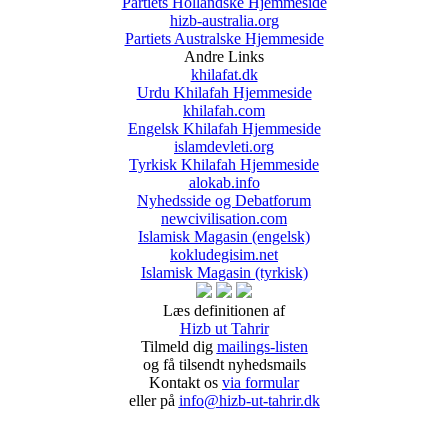
Partiets Hollandske Hjemmeside
hizb-australia.org
Partiets Australske Hjemmeside
Andre Links
khilafat.dk
Urdu Khilafah Hjemmeside
khilafah.com
Engelsk Khilafah Hjemmeside
islamdevleti.org
Tyrkisk Khilafah Hjemmeside
alokab.info
Nyhedsside og Debatforum
newcivilisation.com
Islamisk Magasin (engelsk)
kokludegisim.net
Islamisk Magasin (tyrkisk)
Læs definitionen af
Hizb ut Tahrir
Tilmeld dig
mailings-listen
og få tilsendt nyhedsmails
Kontakt os
via formular
eller på
info@hizb-ut-tahrir.dk