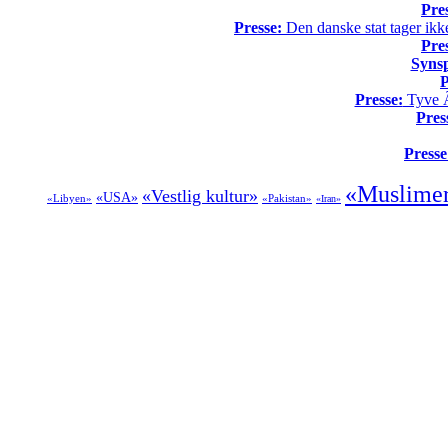
Pre
Presse:
Den danske stat tager ikke
Pre
Syns
P
Presse:
Tyve Ã¥
Pres
Presse
«Muslimer
«Vestlig kultur»
«USA»
«Libyen»
«Pakistan»
«Iran»