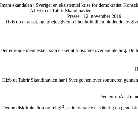
Imam-skandalen i Sverige: en eksistentiel krise for demokratiet
Konsekv
Af Hizb ut Tahrir Skandinavien
Presse - 12. november 2019
Hvis du er ansat, og arbejdsgiveren i henhold til en bindende lovgivni
Der er nogle mennesker, som elsker at filosofere over simple ting. 
H
Hizb ut Tahrir Skandinavien har i Sverige hen over sommeren gennem
Den europÃ¦iske me
Denne diskrimination og religiÃ¸se intolerance er vitterlig en genetis