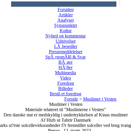
Forsiden
Artikler
Analyser
Synspunkter
Kultur
Nyhed og kommentar
Udgivelser
LÃ¸besedler
Pressemeddelelser
SpÃ¸rgsmÃ¥l & Svar
BÃ¸ger
HÃ¦fter
Multimedia
Video
Foredrag
Billeder
Bestil et foredrag
Forside
>
Muslimer i Vesten
Muslimer i Vesten
Materiale relateret til "Muslimerne i Vesten"
Den danske stat er medskyldig i undertrykkelsen af Kinas muslimer
Af Hizb ut Tahrir Danmark
s st?rste solcellevirksomheder f?r fremstillet solceller ved brug tvangsa
Presse - 12. marts 2023