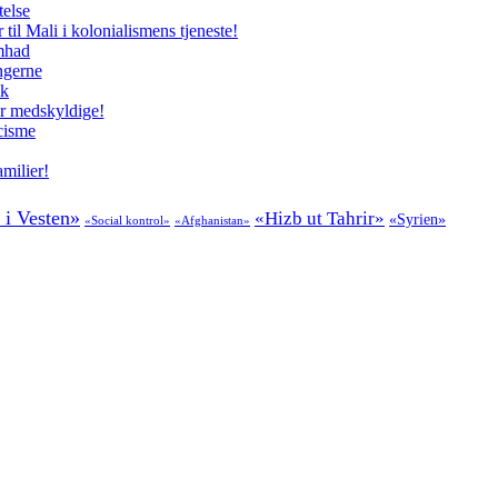
telse
il Mali i kolonialismens tjeneste!
amhad
ngerne
ik
er medskyldige!
cisme
milier!
 i Vesten»
«Hizb ut Tahrir»
«Syrien»
«Social kontrol»
«Afghanistan»