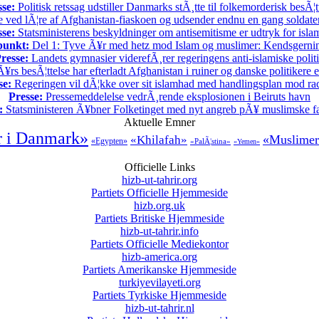
sse:
Politisk retssag udstiller Danmarks stÃ¸tte til folkemorderisk besÃ¦t
 ved lÃ¦re af Afghanistan-fiaskoen og udsender endnu en gang soldater t
sse:
Statsministerens beskyldninger om antisemitisme er udtryk for isl
punkt:
Del 1: Tyve Ã¥r med hetz mod Islam og muslimer: Kendsgerni
resse:
Landets gymnasier viderefÃ¸rer regeringens anti-islamiske polit
rs besÃ¦ttelse har efterladt Afghanistan i ruiner og danske politikere 
se:
Regeringen vil dÃ¦kke over sit islamhad med handlingsplan mod ra
Presse:
Pressemeddelelse vedrÃ¸rende eksplosionen i Beiruts havn
:
Statsministeren Ã¥bner Folketinget med nyt angreb pÃ¥ muslimske fa
Aktuelle Emner
 i Danmark»
«Muslimer
«Khilafah»
«Egypten»
«PalÃ¦stina»
«Yemen»
Officielle Links
hizb-ut-tahrir.org
Partiets Officielle Hjemmeside
hizb.org.uk
Partiets Britiske Hjemmeside
hizb-ut-tahrir.info
Partiets Officielle Mediekontor
hizb-america.org
Partiets Amerikanske Hjemmeside
turkiyevilayeti.org
Partiets Tyrkiske Hjemmeside
hizb-ut-tahrir.nl