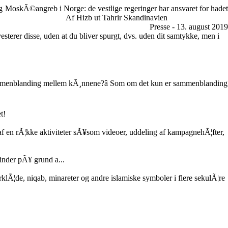
g
MoskÃ©angreb i Norge: de vestlige regeringer har ansvaret for hadet
Af Hizb ut Tahrir Skandinavien
Presse - 13. august 2019
vesterer disse, uden at du bliver spurgt, dvs. uden dit samtykke, men i
 sammenblanding mellem kÃ¸nnene?â Som om det kun er sammenblanding
t!
 en rÃ¦kke aktiviteter sÃ¥som videoer, uddeling af kampagnehÃ¦fter,
nder pÃ¥ grund a...
rklÃ¦de, niqab, minareter og andre islamiske symboler i flere sekulÃ¦re