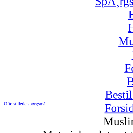
SpÃ¸rg
H
Mu
F
B
Bestil
Ofte stillede spørgsmål
Forsi
Musli