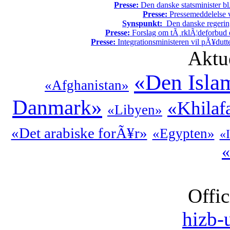
Presse:
Den danske statsminister bl
Presse:
Pressemeddelelse v
Synspunkt:
Den danske regering 
Presse:
Forslag om tÃ¸rklÃ¦deforbud e
Presse:
Integrationsministeren vil pÃ¥dutt
Aktu
«Den Isla
«Afghanistan»
Danmark»
«Khilaf
«Libyen»
«Det arabiske forÃ¥r»
«Egypten»
«
«
Offic
hizb-u