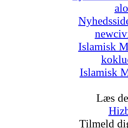
al
Nyhedssid
newciv
Islamisk M
koklu
Islamisk M
Læs de
Hizb
Tilmeld d