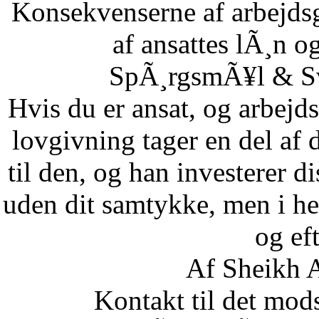
Konsekvenserne af arbejdsg
af ansattes lÃ¸n og
SpÃ¸rgsmÃ¥l & Sv
Hvis du er ansat, og arbejd
lovgivning tager en del af 
til den, og han investerer di
uden dit samtykke, men i he
og eft
Af Sheikh A
Kontakt til det mod