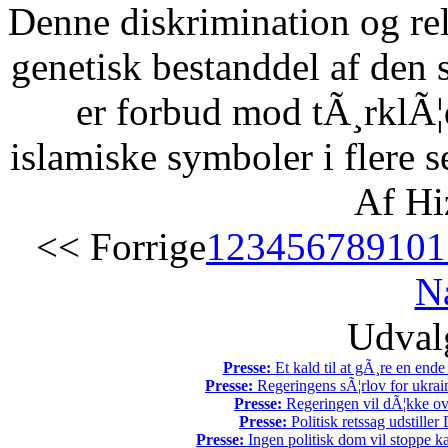
Denne diskrimination og reli
genetisk bestanddel af den 
er forbud mod tÃ¸rklÃ¦
islamiske symboler i flere s
Af Hi
<< Forrige
1
2
3
4
5
6
7
8
9
10
1
N
Udvalg
Presse:
Et kald til at gÃ¸re en end
Presse:
Regeringens sÃ¦rlov for ukrain
Presse:
Regeringen vil dÃ¦kke ov
Presse:
Politisk retssag udstiller
Presse:
Ingen politisk dom vil stoppe kal