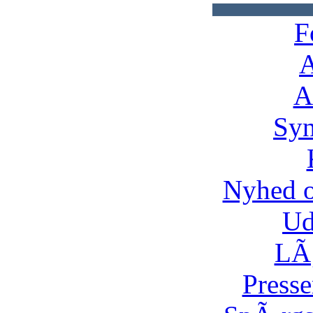
F
A
A
Syn
Nyhed 
Ud
LÃ¸
Presse