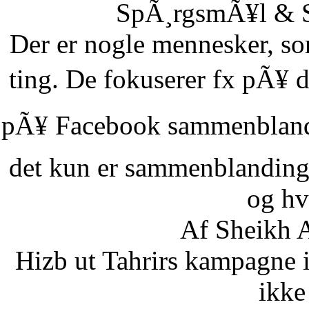
SpÃ¸rgsmÃ¥l & Sv
Der er nogle mennesker, som
ting. De fokuserer fx pÃ¥ d
pÃ¥ Facebook sammenbland
det kun er sammenblanding
og hvi
Af Sheikh A
Hizb ut Tahrirs kampagne 
ikke 