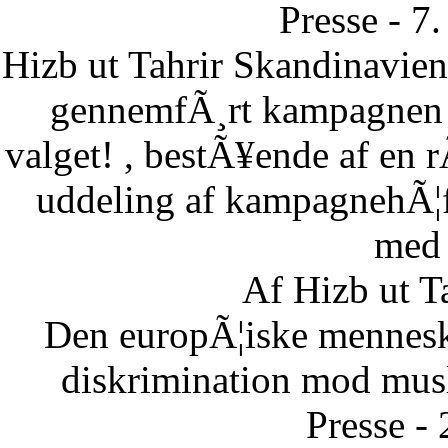
Presse - 7
Hizb ut Tahrir Skandinavie
gennemfÃ¸rt kampagnen B
valget! , bestÃ¥ende af en 
uddeling af kampagnehÃ¦ft
med 
Af Hizb ut T
Den europÃ¦iske menneske
diskrimination mod musl
Presse -