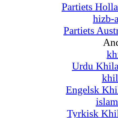
Partiets Hol
hizb-a
Partiets Aus
And
kh
Urdu Khil
khi
Engelsk Khi
islam
Tyrkisk Khi