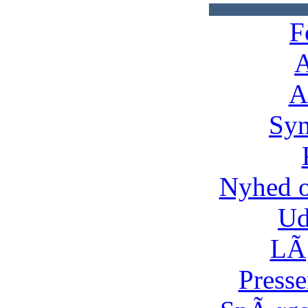
F
A
A
Syn
Nyhed 
Ud
LÃ¸
Presse