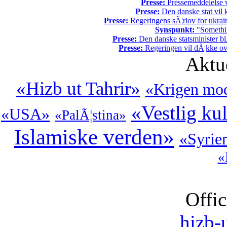
Presse:
Pressemeddelelse v
Presse:
Den danske stat vil kr
Presse:
Regeringens sÃ¦rlov for ukrain
Synspunkt:
"Somethin
Presse:
Den danske statsminister bl
Presse:
Regeringen vil dÃ¦kke ov
Aktu
«Hizb ut Tahrir»
«Krigen mod
«Vestlig ku
«USA»
«PalÃ¦stina»
Islamiske verden»
«Syrie
«
Offic
hizb-u