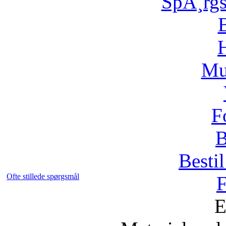
SpÃ¸rg
H
Mu
F
B
Bestil
Ofte stillede spørgsmål
F
E