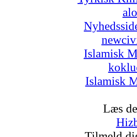
al
Nyhedssid
newciv
Islamisk M
koklu
Islamisk M
Læs de
Hizb
Tilmeld d