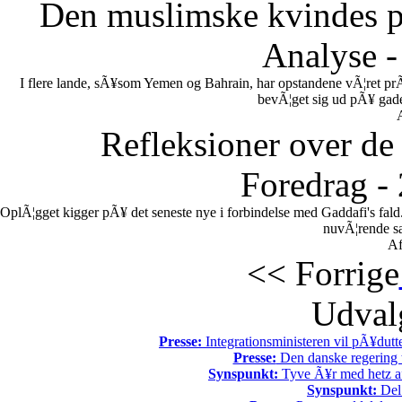
Den muslimske kvindes po
Analyse -
I flere lande, sÃ¥som Yemen og Bahrain, har opstandene vÃ¦ret pr
bevÃ¦get sig ud pÃ¥ gadern
Refleksioner over de 
Foredrag -
OplÃ¦gget kigger pÃ¥ det seneste nye i forbindelse med Gaddafi's fal
nuvÃ¦rende sa
Af
<< Forrige
Udvalg
Presse:
Integrationsministeren vil pÃ¥dutt
Presse:
Den danske regering tv
Synspunkt:
Tyve Ã¥r med hetz af
Synspunkt:
Del 