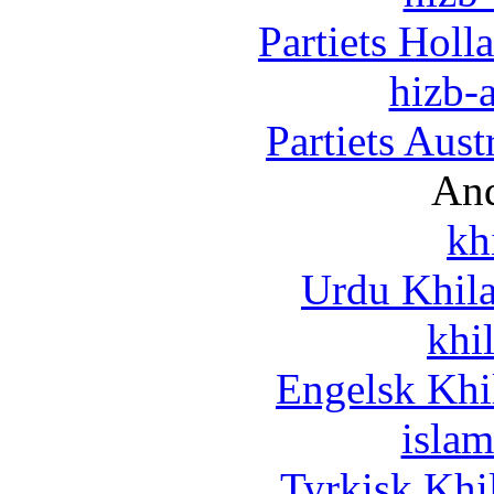
Partiets Hol
hizb-a
Partiets Aus
And
kh
Urdu Khil
khi
Engelsk Khi
islam
Tyrkisk Khi