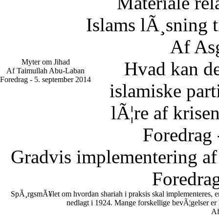
Materiale rel
Islams lÃ¸sning 
Af As
Myter om Jihad
Hvad kan d
Af Taimullah Abu-Laban
Foredrag - 5. september 2014
islamiske part
lÃ¦re af krise
Foredrag 
Gradvis implementering af
Foredrag
SpÃ¸rgsmÃ¥let om hvordan shariah i praksis skal implementeres, er en
nedlagt i 1924. Mange forskellige bevÃ¦gelser er
Af