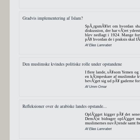
Gradvis implementering af Islam?
SpÃ¸rgsmÃ¥let om hvordan shar
diskussion, der har vÃ¦ret yderst
blev nedlagt i 1924. Mange fo
pÃ¥ hvordan de i praksis skal fÃ¥
Af Elias Lamrabet
Den muslimske kvindes politiske rolle under opstandene
I flere lande, sÃ¥som Yemen og 
en kÃ¦mpeskare af muslimske kv
bevÃ¦get sig ud pÃ¥ gaderne for a
Af Umm Omar
Refleksioner over de arabiske landes opstande...
OplÃ¦gget kigger pÃ¥ det senes
DernÃ¦st bidrager oplÃ¦gget m
muslimernes nuvÃ¦rende samt fre
Af Elias Lamrabet