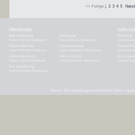
<< Forrige
1
2
3
4
5
Næst
Officielle Links
Andre Lin
hizb-ut-tahrir.org
hizb.org.uk
khilafat.dk
Partiets Officielle Hjemmeside
Partiets Britiske Hjemmeside
Urdu Khilafa
hizb-ut-tahrir.info
hizb-america.org
islamdevleti
Partiets Officielle Mediekontor
Partiets Amerikanske Hjemmeside
Tyrkisk Khila
turkiyevilayeti.org
hizb-ut-tahrir.nl
newcivilisa
Partiets Tyrkiske Hjemmeside
Partiets Hollandske Hjemmeside
Islamisk Maga
hizb-australia.org
Partiets Australske Hjemmeside
Bemærk: Kun indhold signeret med Hizb ut Tahrir's signatur a