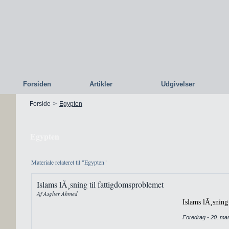
Forsiden
Artikler
Udgivelser
Forside
>
Egypten
Egypten
Materiale relateret til "Egypten"
Islams lÃ¸sning til fattigdomsproblemet
Af Asgher Ahmed
Islams lÃ¸sning
Foredrag - 20. ma