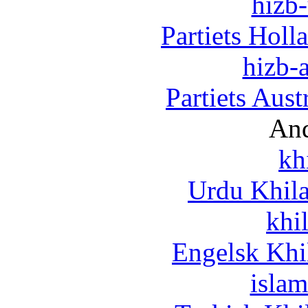
hizb-
Partiets Hol
hizb-a
Partiets Aus
And
kh
Urdu Khil
khi
Engelsk Khi
islam