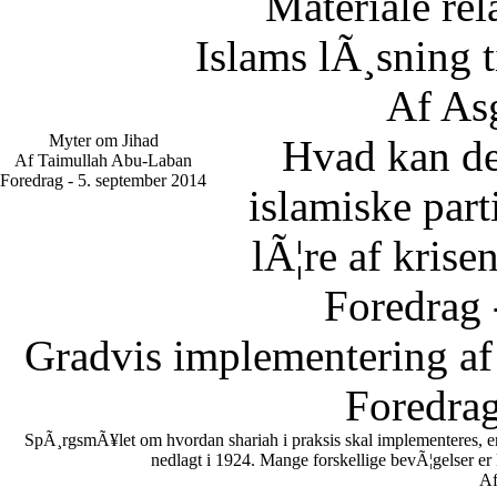
Materiale rel
Islams lÃ¸sning 
Af As
Myter om Jihad
Hvad kan d
Af Taimullah Abu-Laban
Foredrag - 5. september 2014
islamiske part
lÃ¦re af krise
Foredrag 
Gradvis implementering af
Foredrag
SpÃ¸rgsmÃ¥let om hvordan shariah i praksis skal implementeres, er en
nedlagt i 1924. Mange forskellige bevÃ¦gelser er
Af