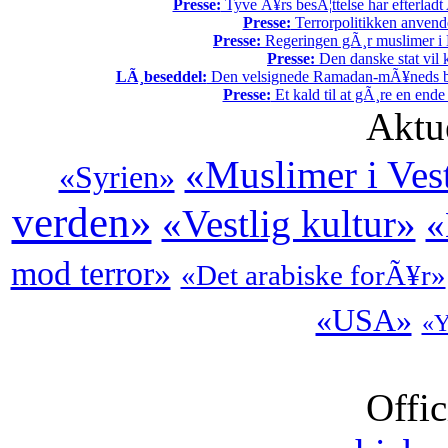
Presse:
Tyve Ã¥rs besÃ¦ttelse har efterladt 
Presse:
Terrorpolitikken anvende
Presse:
Regeringen gÃ¸r muslimer i 
Presse:
Den danske stat vil kr
LÃ¸beseddel:
Den velsignede Ramadan-mÃ¥neds beg
Presse:
Et kald til at gÃ¸re en end
Aktu
«Muslimer i Ves
«Syrien»
verden»
«Vestlig kultur»
«
mod terror»
«Det arabiske forÃ¥r»
«USA»
«Y
Offic