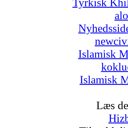
Tyrkisk Khi
al
Nyhedssid
newciv
Islamisk M
koklu
Islamisk M
Læs de
Hizb