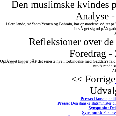
Den muslimske kvindes po
Analyse -
I flere lande, sÃ¥som Yemen og Bahrain, har opstandene vÃ¦ret pr
bevÃ¦get sig ud pÃ¥ gadern
Refleksioner over de 
Foredrag -
OplÃ¦gget kigger pÃ¥ det seneste nye i forbindelse med Gaddafi's fal
nuvÃ¦rende sa
Af
<< Forrige
Udvalg
Presse:
Danske politi
Presse:
Den danske statsminister bl
Synspunkt:
Del 
Synspunkt:
Faktore