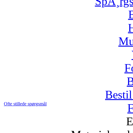
SpÃ¸rg
H
Mu
F
B
Bestil
Ofte stillede spørgsmål
F
E