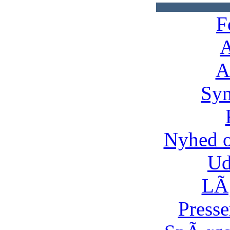
F
A
A
Syn
Nyhed 
Ud
LÃ¸
Presse