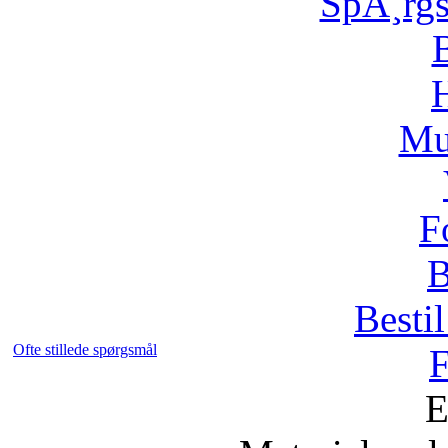
SpÃ¸rg
H
Mu
F
B
Bestil
Ofte stillede spørgsmål
F
E