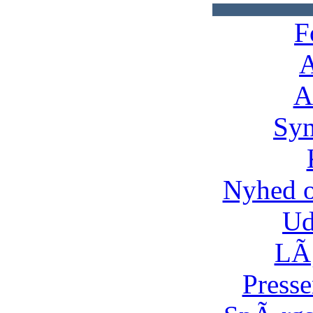
F
A
A
Syn
Nyhed 
Ud
LÃ¸
Presse