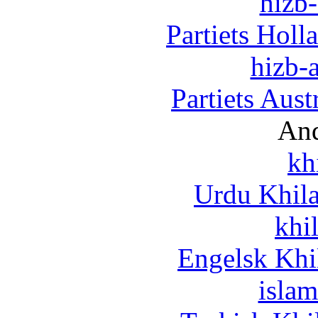
hizb-
Partiets Hol
hizb-a
Partiets Aus
And
kh
Urdu Khil
khi
Engelsk Khi
islam