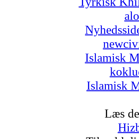
Tyrkisk Khi
al
Nyhedssid
newciv
Islamisk M
koklu
Islamisk M
Læs de
Hizb