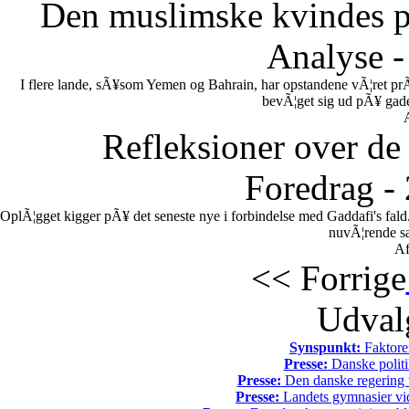
Den muslimske kvindes po
Analyse -
I flere lande, sÃ¥som Yemen og Bahrain, har opstandene vÃ¦ret pr
bevÃ¦get sig ud pÃ¥ gadern
Refleksioner over de 
Foredrag -
OplÃ¦gget kigger pÃ¥ det seneste nye i forbindelse med Gaddafi's fal
nuvÃ¦rende sa
Af
<< Forrige
Udvalg
Synspunkt:
Faktore
Presse:
Danske politi
Presse:
Den danske regering tv
Presse:
Landets gymnasier vide