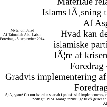
Materiale rel
Islams lÃ¸sning 
Af As
Myter om Jihad
Hvad kan d
Af Taimullah Abu-Laban
Foredrag - 5. september 2014
islamiske part
lÃ¦re af krise
Foredrag 
Gradvis implementering af
Foredrag
SpÃ¸rgsmÃ¥let om hvordan shariah i praksis skal implementeres, er en
nedlagt i 1924. Mange forskellige bevÃ¦gelser er
Af