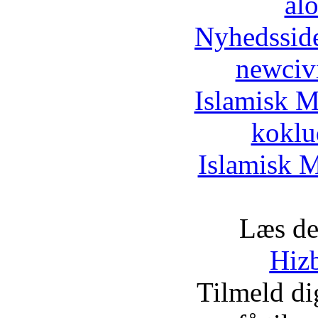
al
Nyhedssid
newciv
Islamisk M
koklu
Islamisk M
Læs de
Hizb
Tilmeld d