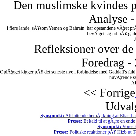
Den muslimske kvindes po
Analyse -
I flere lande, sÃ¥som Yemen og Bahrain, har opstandene vÃ¦ret pr
bevÃ¦get sig ud pÃ¥ gadern
Refleksioner over de 
Foredrag -
OplÃ¦gget kigger pÃ¥ det seneste nye i forbindelse med Gaddafi's fal
nuvÃ¦rende sa
Af
<< Forrige
Udvalg
Synspunkt:
Afsluttende bemÃ¦rkning af Elias La
Presse:
Et kald til at gÃ¸re en end
Synspunkt:
Vores k
Presse:
Politiske reaktioner pÃ¥ Hizb ut Ta