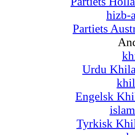
Partiets Hol
hizb-a
Partiets Aus
And
kh
Urdu Khil
khi
Engelsk Khi
islam
Tyrkisk Khi