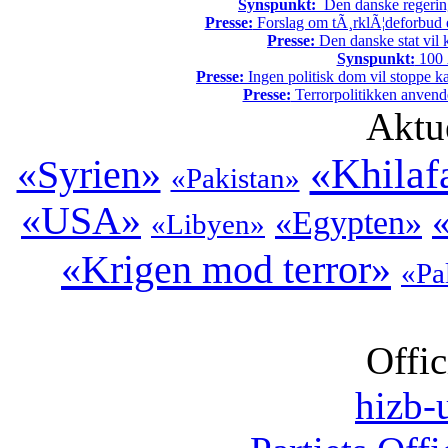
Synspunkt:
Den danske regering 
Presse:
Forslag om tÃ¸rklÃ¦deforbud e
Presse:
Den danske stat vil kr
Synspunkt:
100 Ã
Presse:
Ingen politisk dom vil stoppe kal
Presse:
Terrorpolitikken anvende
Aktu
«Khilaf
«Syrien»
«Pakistan»
«USA»
«
«Egypten»
«Libyen»
«Krigen mod terror»
«Pa
Offic
hizb-u