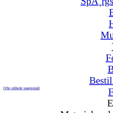
SpÃ¸rg
H
Mu
F
B
Bestil
Ofte stillede spørgsmål
F
E