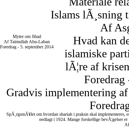
Materiale rel
Islams lÃ¸sning 
Af As
Myter om Jihad
Hvad kan d
Af Taimullah Abu-Laban
Foredrag - 5. september 2014
islamiske part
lÃ¦re af krise
Foredrag 
Gradvis implementering af
Foredrag
SpÃ¸rgsmÃ¥let om hvordan shariah i praksis skal implementeres, er en
nedlagt i 1924. Mange forskellige bevÃ¦gelser er
Af