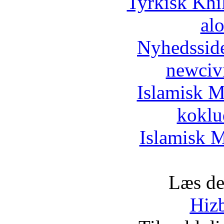
Tyrkisk Khi
al
Nyhedssid
newciv
Islamisk M
koklu
Islamisk M
Læs de
Hizb