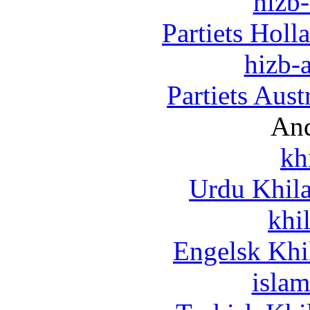
hizb-
Partiets Hol
hizb-a
Partiets Aus
And
kh
Urdu Khil
khi
Engelsk Khi
islam