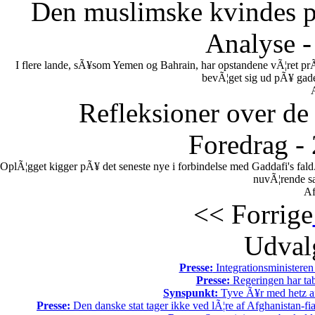
Den muslimske kvindes po
Analyse -
I flere lande, sÃ¥som Yemen og Bahrain, har opstandene vÃ¦ret pr
bevÃ¦get sig ud pÃ¥ gadern
Refleksioner over de 
Foredrag -
OplÃ¦gget kigger pÃ¥ det seneste nye i forbindelse med Gaddafi's fal
nuvÃ¦rende sa
Af
<< Forrige
Udvalg
Presse:
Integrationsministeren
Presse:
Regeringen har tab
Synspunkt:
Tyve Ã¥r med hetz af
Presse:
Den danske stat tager ikke ved lÃ¦re af Afghanistan-fia