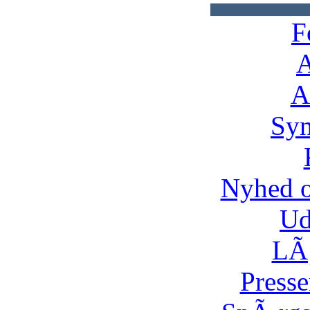
F
A
A
Syn
Nyhed 
Ud
LÃ¸
Presse