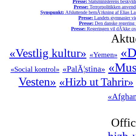
Presse:
Statsministerens beskyld
Presse:
Terrorpolitikken anvende
Synspunkt:
Afsluttende bemÃ¦rkning af Elias La
Presse:
Landets gymnasier vide
Presse:
Den danske regering tv
Presse:
Regeringen vil dÃ¦kke ov
Aktu
«D
«Vestlig kultur»
«Yemen»
«Mus
«PalÃ¦stina»
«Social kontrol»
Vesten»
«Hizb ut Tahrir»
«Afghan
Offic