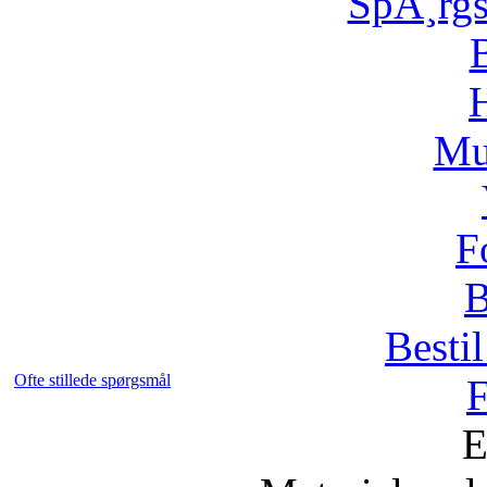
SpÃ¸rg
H
Mu
F
B
Bestil
Ofte stillede spørgsmål
F
E