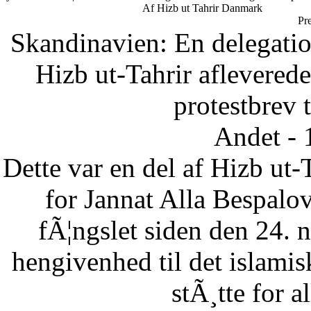
Af Hizb ut Tahrir Danmark
Pr
Skandinavien: En delegatio
Hizb ut-Tahrir afleverede
protestbrev t
Andet - 
Dette var en del af Hizb ut-
for Jannat Alla Bespalov
fÃ¦ngslet siden den 24.
hengivenhed til det islam
stÃ¸tte for a