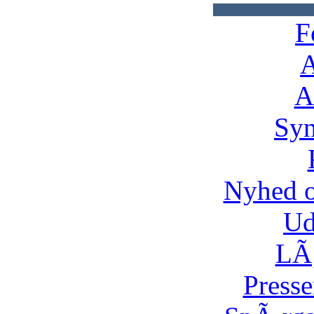
F
A
A
Syn
Nyhed 
Ud
LÃ¸
Presse