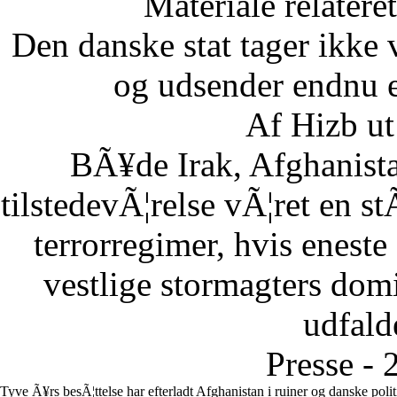
Materiale relatere
Den danske stat tager ikke 
og udsender endnu en
Af Hizb ut
BÃ¥de Irak, Afghanista
tilstedevÃ¦relse vÃ¦ret en st
terrorregimer, hvis eneste
vestlige stormagters domin
udfalde
Presse - 
Tyve Ã¥rs besÃ¦ttelse har efterladt Afghanistan i ruiner og danske poli