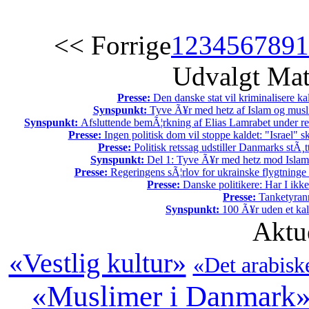
<< Forrige
1
2
3
4
5
6
7
8
9
1
Udvalgt Mat
Presse:
Den danske stat vil kriminalisere kald
Synspunkt:
Tyve Ã¥r med hetz af Islam og musli
Synspunkt:
Afsluttende bemÃ¦rkning af Elias Lamrabet under r
Presse:
Ingen politisk dom vil stoppe kaldet: "Israel" sk
Presse:
Politisk retssag udstiller Danmarks stÃ¸tt
Synspunkt:
Del 1: Tyve Ã¥r med hetz mod Islam
Presse:
Regeringens sÃ¦rlov for ukrainske flygtninge 
Presse:
Danske politikere: Har I ikk
Presse:
Tanketyrann
Synspunkt:
100 Ã¥r uden et kali
Aktu
«Vestlig kultur»
«Det arabisk
«Muslimer i Danmark