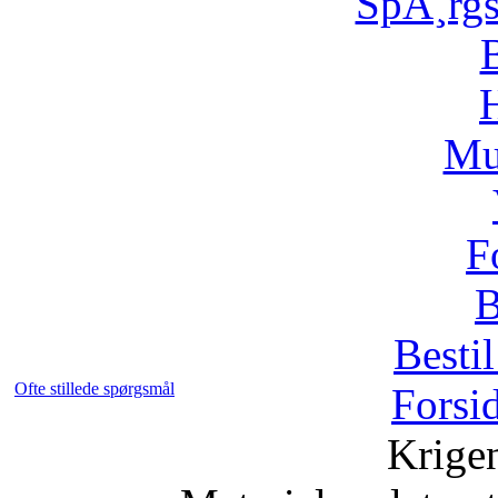
SpÃ¸rg
H
Mu
F
B
Bestil
Ofte stillede spørgsmål
Forsi
Krige