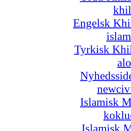
khi
Engelsk Khi
islam
Tyrkisk Khi
al
Nyhedssid
newciv
Islamisk M
koklu
Islamisk M