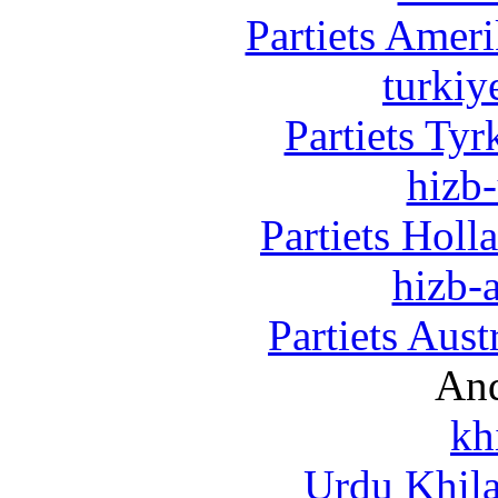
Partiets Amer
turkiy
Partiets Ty
hizb-
Partiets Hol
hizb-a
Partiets Aus
And
kh
Urdu Khil