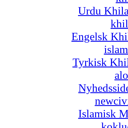
Urdu Khil
khi
Engelsk Khi
islam
Tyrkisk Khi
al
Nyhedssid
newciv
Islamisk M
koklu