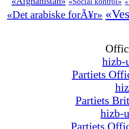
«Afghanistan»
«Social kontrol»
«
«Ves
«Det arabiske forÃ¥r»
Offic
hizb-u
Partiets Off
hi
Partiets Br
hizb-u
Partiets Off