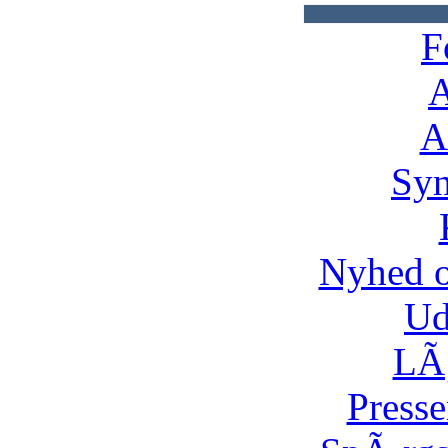
F
A
A
Syn
Nyhed 
Ud
LÃ¸
Presse