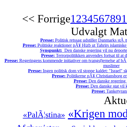
<< Forrige
1
2
3
4
5
6
7
8
9
1
Udvalgt Mat
Presse:
Politisk retssag udstiller Danmarks stÃ¸tt
Presse:
Politiske reaktioner pÃ¥ Hizb ut Tahrirs islamiske 
Synspunkt:
Den danske regering vil nu deportere
Presse:
Terrorpolitikken anvendes fortsat til a
Presse:
Regeringens kommende initiativer om tvangsfjernelse af bÃ¸r
muslimer
Presse:
Ingen politisk dom vil stoppe kaldet: "Israel" sk
Presse:
Politikerne pÃ¥ Christiansborg er
Presse:
Den danske regering tv
Presse:
Den danske stat vil kr
Presse:
Tanketyrann
Aktu
«Krigen mod 
«PalÃ¦stina»