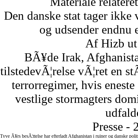
Materiale relatere
Den danske stat tager ikke 
og udsender endnu en
Af Hizb ut
BÃ¥de Irak, Afghanista
tilstedevÃ¦relse vÃ¦ret en st
terrorregimer, hvis eneste
vestlige stormagters domin
udfalde
Presse - 
Tyve Ã¥rs besÃ¦ttelse har efterladt Afghanistan i ruiner og danske poli