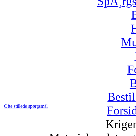
SpÃ¸rg
H
Mu
F
B
Bestil
Ofte stillede spørgsmål
Forsi
Krige