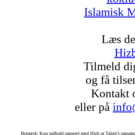
Islamisk M
Læs de
Hizb
Tilmeld d
og få tils
Kontakt 
eller på
info
Bemærk: Kun indhold signeret med Hizb ut Tahrir's signatur af