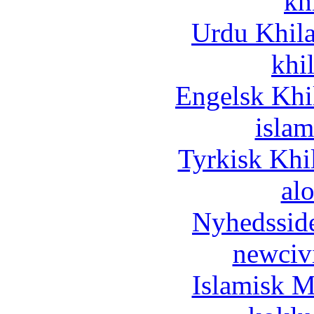
kh
Urdu Khil
khi
Engelsk Khi
islam
Tyrkisk Khi
al
Nyhedssid
newciv
Islamisk M