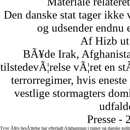
Materiale relatere
Den danske stat tager ikke 
og udsender endnu en
Af Hizb ut
BÃ¥de Irak, Afghanista
tilstedevÃ¦relse vÃ¦ret en st
terrorregimer, hvis eneste
vestlige stormagters domin
udfalde
Presse - 
Tyve Ã¥rs besÃ¦ttelse har efterladt Afghanistan i ruiner og danske poli