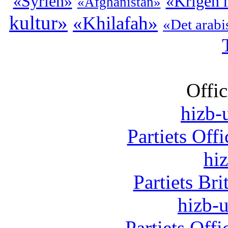
«Syrien»
«Krigen 
«Afghanistan»
kultur»
«Khilafah»
«Det arabi
Offic
hizb-u
Partiets Off
hi
Partiets Br
hizb-u
Partiets Off