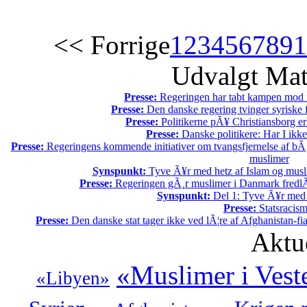
<< Forrige
1
2
3
4
5
6
7
8
9
1
Udvalgt Mat
Presse:
Regeringen har tabt kampen mod i
Presse:
Den danske regering tvinger syriske f
Presse:
Politikerne pÃ¥ Christiansborg er
Presse:
Danske politikere: Har I ikk
Presse:
Regeringens kommende initiativer om tvangsfjernelse af bÃ¸r
muslimer
Synspunkt:
Tyve Ã¥r med hetz af Islam og musli
Presse:
Regeringen gÃ¸r muslimer i Danmark fredlÃ¸
Synspunkt:
Del 1: Tyve Ã¥r med 
Presse:
Statsracis
Presse:
Den danske stat tager ikke ved lÃ¦re af Afghanistan-fia
Aktu
«Muslimer i Vest
«Libyen»