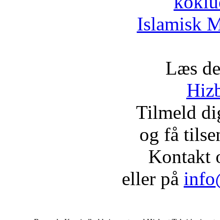
koklu
Islamisk M
Læs de
Hizb
Tilmeld d
og få tils
Kontakt 
eller på
info