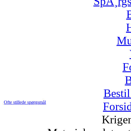
SpÃ¸rg
H
Mu
F
B
Bestil
Ofte stillede spørgsmål
Forsi
Krige