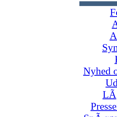
F
A
A
Syn
Nyhed 
Ud
LÃ¸
Presse