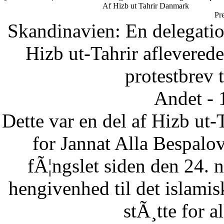
Af Hizb ut Tahrir Danmark
Pr
Skandinavien: En delegatio
Hizb ut-Tahrir afleverede
protestbrev t
Andet - 
Dette var en del af Hizb ut-
for Jannat Alla Bespalov
fÃ¦ngslet siden den 24.
hengivenhed til det islam
stÃ¸tte for a