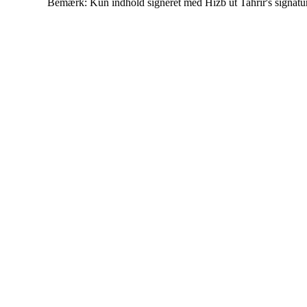
Bemærk: Kun indhold signeret med Hizb ut Tahrir's signatur af