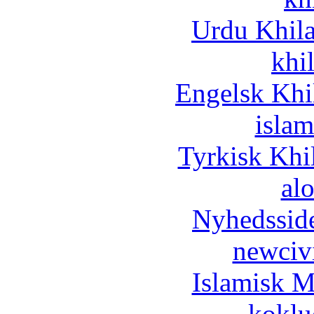
Urdu Khil
khi
Engelsk Khi
islam
Tyrkisk Khi
al
Nyhedssid
newciv
Islamisk M
koklu