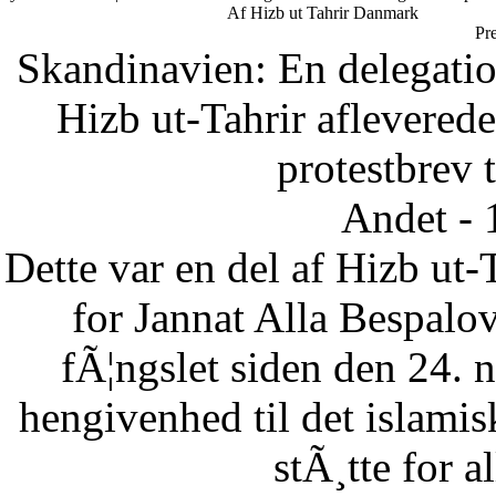
Af Hizb ut Tahrir Danmark
Pr
Skandinavien: En delegatio
Hizb ut-Tahrir afleverede
protestbrev t
Andet - 
Dette var en del af Hizb ut-
for Jannat Alla Bespalov
fÃ¦ngslet siden den 24.
hengivenhed til det islam
stÃ¸tte for a