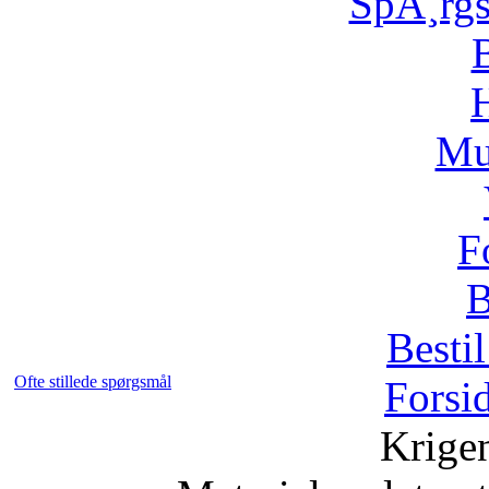
SpÃ¸rg
H
Mu
F
B
Bestil
Ofte stillede spørgsmål
Forsi
Krige