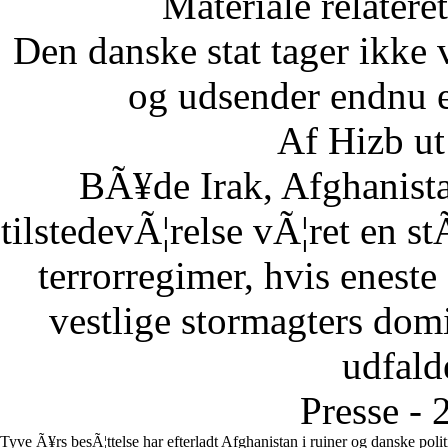
Materiale relatere
Den danske stat tager ikke 
og udsender endnu en
Af Hizb ut
BÃ¥de Irak, Afghanista
tilstedevÃ¦relse vÃ¦ret en st
terrorregimer, hvis eneste
vestlige stormagters domin
udfalde
Presse - 
Tyve Ã¥rs besÃ¦ttelse har efterladt Afghanistan i ruiner og danske poli