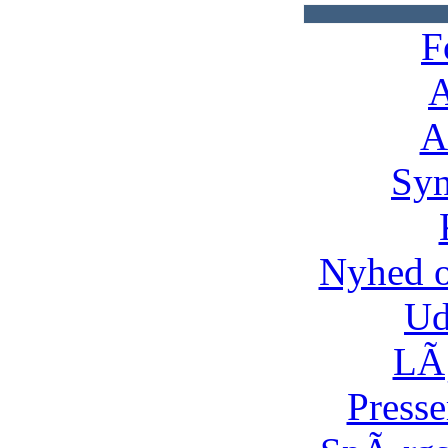
F
A
A
Syn
Nyhed 
Ud
LÃ¸
Presse