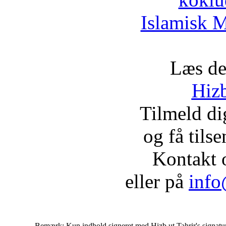
Islamisk M
Læs de
Hizb
Tilmeld d
og få tils
Kontakt 
eller på
info
Bemærk: Kun indhold signeret med Hizb ut Tahrir's signatur af