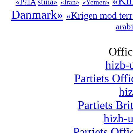
«Khi
«PalÃ¦stina»
«Iran»
«Yemen»
Danmark»
«Krigen mod terr
arab
Offic
hizb-u
Partiets Off
hi
Partiets Br
hizb-u
Partiets Off