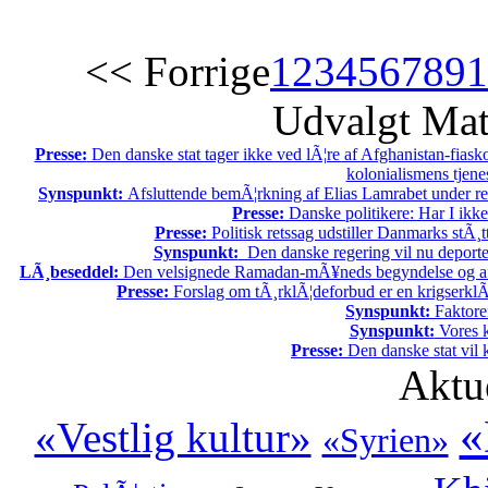
<< Forrige
1
2
3
4
5
6
7
8
9
1
Udvalgt Mat
Presse:
Den danske stat tager ikke ved lÃ¦re af Afghanistan-fiask
kolonialismens tjene
Synspunkt:
Afsluttende bemÃ¦rkning af Elias Lamrabet under r
Presse:
Danske politikere: Har I ikk
Presse:
Politisk retssag udstiller Danmarks stÃ¸tt
Synspunkt:
Den danske regering vil nu deportere
LÃ¸beseddel:
Den velsignede Ramadan-mÃ¥neds begyndelse og af
Presse:
Forslag om tÃ¸rklÃ¦deforbud er en krigserklÃ
Synspunkt:
Faktore
Synspunkt:
Vores k
Presse:
Den danske stat vil kr
Aktu
«
«Vestlig kultur»
«Syrien»