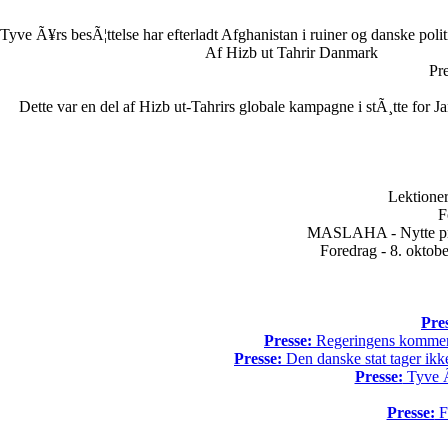
Tyve Ã¥rs besÃ¦ttelse har efterladt Afghanistan i ruiner og danske poli
Af Hizb ut Tahrir Danmark
Pr
Dette var en del af Hizb ut-Tahrirs globale kampagne i stÃ¸tte for 
Lektioner
F
MASLAHA - Nytte pr
Foredrag - 8. oktob
Pre
Presse:
Regeringens kommende
Presse:
Den danske stat tager ikke
Presse:
Tyve Ã¥
Presse:
Fo