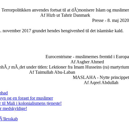
Terrorpolitikken anvendes fortsat til at dÃ¦monisere Islam og muslimer
Af Hizb ut Tahrir Danmark
Presse - 8. maj 2020
24. november 2017 grundet hendes hengivenhed til det islamiske kald.
Eurocentrisme - muslimernes fremtid i Europa
Af Asgher Ahmed
nhÃ¸r mÃ¸det under titlen: Lektioner fra Imam Husseins (ra) martyrium
Af Taimullah Abu-Laban
MASLAHA - Nytte princippet
Af Aqeel Abdullah
amhad
syn og en foragt for muslimer
il Mali i kolonialismens tjeneste!
er medskyldige!
Ã¦llesskab