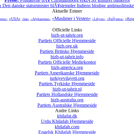
Presse:
Politikerne pÃ¥ Christiansborg erklÃ¦rer kulturel bankerot
:
Den danske statsminister blÃ¥stempler Indiens blodige antimuslimske 
Aktuelle Emner
«Muslimer i Vesten»
«USA»
«Krig
pten»
«Afghanistan»
«Libyen»
«PalÃ¦stina»
«Iran»
Officielle Links
hizb-ut-tahrir.org
Partiets Officielle Hjemmeside
hizb.org.uk
Partiets Britiske Hjemmeside
hizb-ut-tahrir.info
Partiets Officielle Mediekontor
hizb-america.org
Partiets Amerikanske Hjemmeside
turkiyevilayeti.org
Partiets Tyrkiske Hjemmeside
hizb-ut-tahrir.nl
Partiets Hollandske Hjemmeside
hizb-australia.org
Partiets Australske Hjemmeside
Andre Links
khilafat.dk
Urdu Khilafah Hjemmeside
khilafah.com
Engelsk Khilafah Hjemmeside