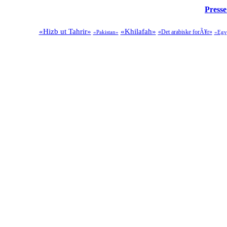
Presse
«Hizb ut Tahrir»
«Khilafah»
«Det arabiske forÃ¥r»
«Pakistan»
«Egy