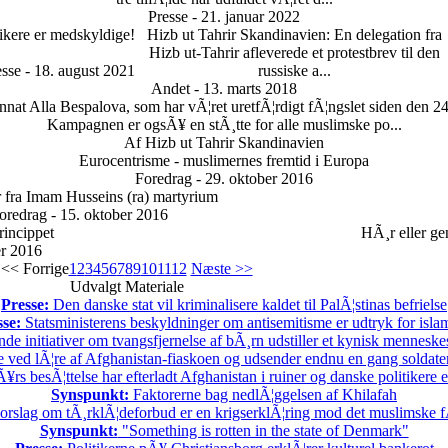
Presse - 21. januar 2022
tikere er medskyldige!
Hizb ut Tahrir Skandinavien: En delegation fra
Hizb ut-Tahrir afleverede et protestbrev til den
esse - 18. august 2021
russiske a...
Andet - 13. marts 2018
Jannat Alla Bespalova, som har vÃ¦ret uretfÃ¦rdigt fÃ¦ngslet siden den 
Kampagnen er ogsÃ¥ en stÃ¸tte for alle muslimske po...
Af Hizb ut Tahrir Skandinavien
Eurocentrisme - muslimernes fremtid i Europa
Foredrag - 29. oktober 2016
 fra Imam Husseins (ra) martyrium
oredrag - 15. oktober 2016
incippet
HÃ¸r eller ge
er 2016
<< Forrige
1
2
3
4
5
6
7
8
9
10
11
12
Næste >>
Udvalgt Materiale
Presse:
Den danske stat vil kriminalisere kaldet til PalÃ¦stinas befrielse
sse:
Statsministerens beskyldninger om antisemitisme er udtryk for isl
 initiativer om tvangsfjernelse af bÃ¸rn udstiller et kynisk menneske
 ved lÃ¦re af Afghanistan-fiaskoen og udsender endnu en gang soldater t
rs besÃ¦ttelse har efterladt Afghanistan i ruiner og danske politikere 
Synspunkt:
Faktorerne bag nedlÃ¦ggelsen af Khilafah
rslag om tÃ¸rklÃ¦deforbud er en krigserklÃ¦ring mod det muslimske f
Synspunkt:
"Something is rotten in the state of Denmark"