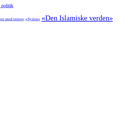
politik
«Den Islamiske verden»
en mod terror»
«Syrien»