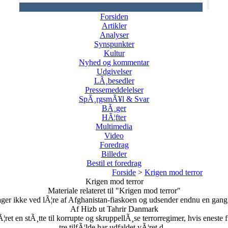
Forsiden
Artikler
Analyser
Synspunkter
Kultur
Nyhed og kommentar
Udgivelser
LÃ¸besedler
Pressemeddelelser
SpÃ¸rgsmÃ¥l & Svar
BÃ¸ger
HÃ¦fter
Multimedia
Video
Foredrag
Billeder
Bestil et foredrag
Forside
>
Krigen mod terror
Krigen mod terror
Materiale relateret til "Krigen mod terror"
ager ikke ved lÃ¦re af Afghanistan-fiaskoen og udsender endnu en gang so
Af Hizb ut Tahrir Danmark
ret en stÃ¸tte til korrupte og skruppellÃ¸se terrorregimer, hvis eneste f
tre tilfÃ¦lde har udfaldet vÃ¦ret d...