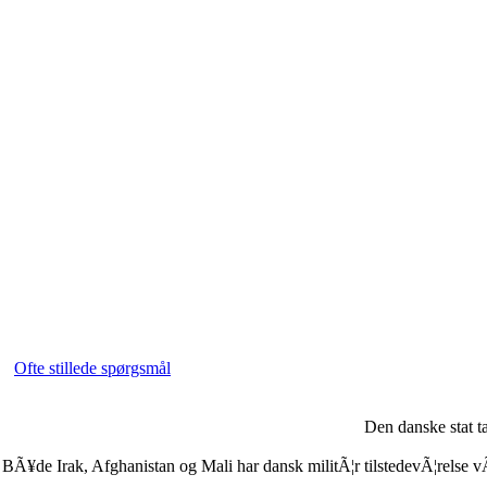
Ofte stillede spørgsmål
Den danske stat t
BÃ¥de Irak, Afghanistan og Mali har dansk militÃ¦r tilstedevÃ¦relse vÃ¦