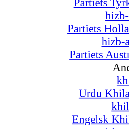
Partiets Ty
hizb-
Partiets Hol
hizb-a
Partiets Aus
And
kh
Urdu Khil
khi
Engelsk Khi