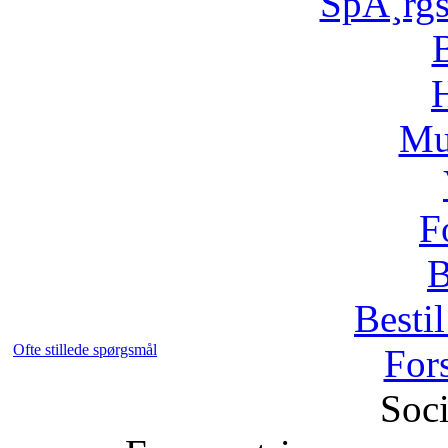
SpÃ¸rg
H
Mu
F
B
Bestil
Ofte stillede spørgsmål
For
Soci