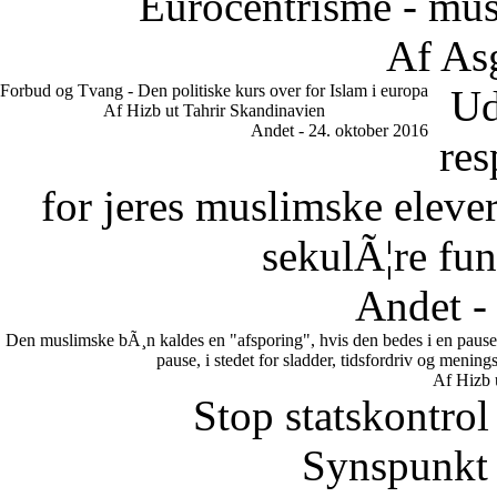
Eurocentrisme - mus
Af As
Forbud og Tvang - Den politiske kurs over for Islam i europa
Ud
Af Hizb ut Tahrir Skandinavien
Andet - 24. oktober 2016
res
for jeres muslimske eleve
sekulÃ¦re fun
Andet -
Den muslimske bÃ¸n kaldes en "afsporing", hvis den bedes i en pause.
pause, i stedet for sladder, tidsfordriv og meni
Af Hizb 
Stop statskontrol
Synspunkt 