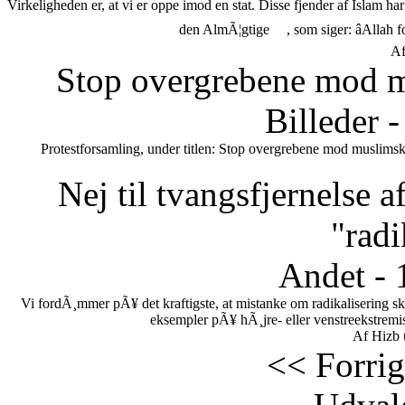
Virkeligheden er, at vi er oppe imod en stat. Disse fjender af Islam h
den AlmÃ¦gtige
, som siger: âAllah 
Af
Stop overgrebene mod m
Billeder 
Protestforsamling, under titlen: Stop overgrebene mod muslimsk
Nej til tvangsfjernelse 
"radi
Andet - 
Vi fordÃ¸mmer pÃ¥ det kraftigste, at mistanke om radikalisering s
eksempler pÃ¥ hÃ¸jre- eller venstreekstremi
Af Hizb 
<< Forrig