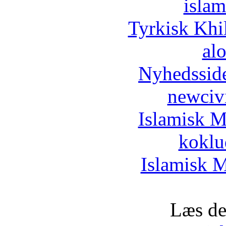
islam
Tyrkisk Khi
al
Nyhedssid
newciv
Islamisk M
koklu
Islamisk M
Læs de