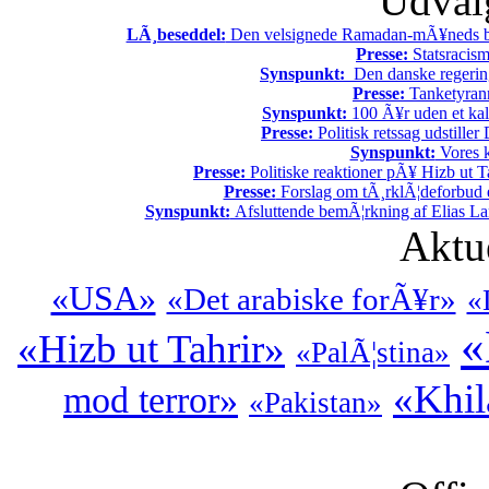
Udvalg
LÃ¸beseddel:
Den velsignede Ramadan-mÃ¥neds beg
Presse:
Statsracis
Synspunkt:
Den danske regering 
Presse:
Tanketyrann
Synspunkt:
100 Ã¥r uden et kali
Presse:
Politisk retssag udstiller
Synspunkt:
Vores k
Presse:
Politiske reaktioner pÃ¥ Hizb ut Ta
Presse:
Forslag om tÃ¸rklÃ¦deforbud e
Synspunkt:
Afsluttende bemÃ¦rkning af Elias La
Aktu
«USA»
«Det arabiske forÃ¥r»
«
«
«Hizb ut Tahrir»
«PalÃ¦stina»
«Khil
mod terror»
«Pakistan»