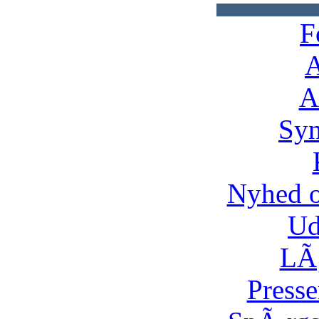
F
A
A
Syn
Nyhed 
Ud
LÃ¸
Presse