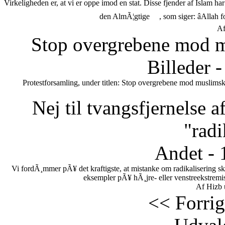
Virkeligheden er, at vi er oppe imod en stat. Disse fjender af Islam h
den AlmÃ¦gtige
, som siger: âAllah 
Af
Stop overgrebene mod m
Billeder 
Protestforsamling, under titlen: Stop overgrebene mod muslimsk
Nej til tvangsfjernelse 
"radi
Andet - 
Vi fordÃ¸mmer pÃ¥ det kraftigste, at mistanke om radikalisering s
eksempler pÃ¥ hÃ¸jre- eller venstreekstremi
Af Hizb 
<< Forrig