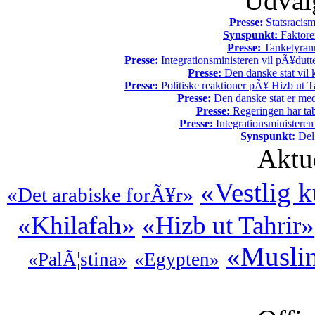
Udvalg
Presse:
Statsracis
Synspunkt:
Faktore
Presse:
Tanketyrann
Presse:
Integrationsministeren vil pÃ¥dutt
Presse:
Den danske stat vil kr
Presse:
Politiske reaktioner pÃ¥ Hizb ut Ta
Presse:
Den danske stat er med
Presse:
Regeringen har tab
Presse:
Integrationsministeren
Synspunkt:
Del 
Aktu
«Vestlig k
«Det arabiske forÃ¥r»
«Khilafah»
«Hizb ut Tahrir»
«Muslim
«PalÃ¦stina»
«Egypten»