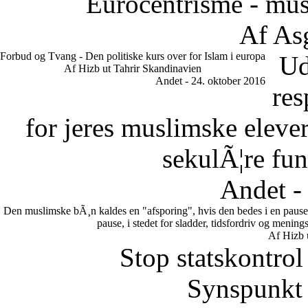
Eurocentrisme - mus
Af As
Forbud og Tvang - Den politiske kurs over for Islam i europa
Ud
Af Hizb ut Tahrir Skandinavien
Andet - 24. oktober 2016
res
for jeres muslimske eleve
sekulÃ¦re fun
Andet -
Den muslimske bÃ¸n kaldes en "afsporing", hvis den bedes i en pause.
pause, i stedet for sladder, tidsfordriv og meni
Af Hizb 
Stop statskontrol
Synspunkt 