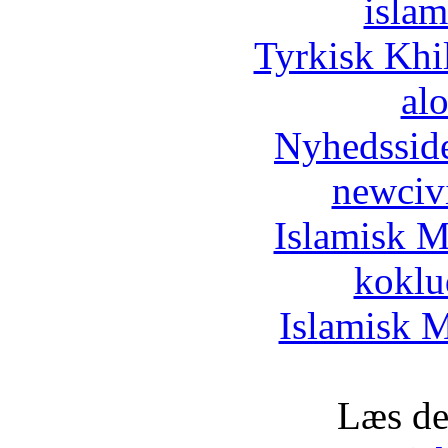
islam
Tyrkisk Khi
al
Nyhedssid
newciv
Islamisk M
koklu
Islamisk M
Læs de