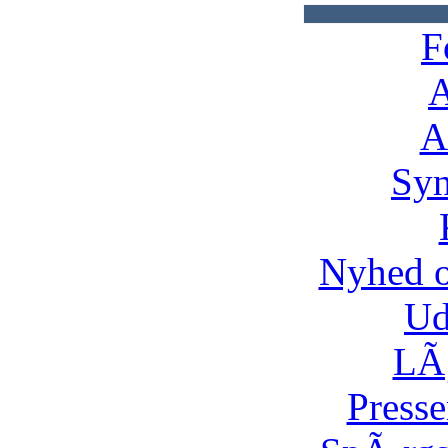
F
A
A
Syn
Nyhed 
Ud
LÃ¸
Presse