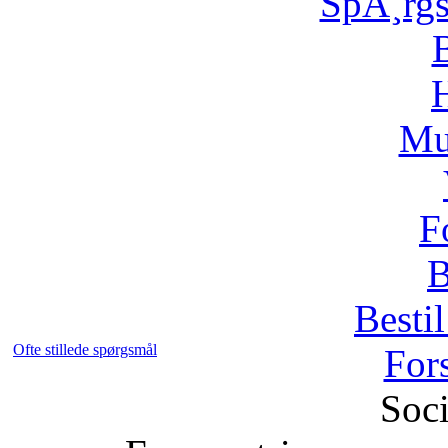
SpÃ¸rg
H
Mu
F
B
Bestil
Ofte stillede spørgsmål
For
Soci