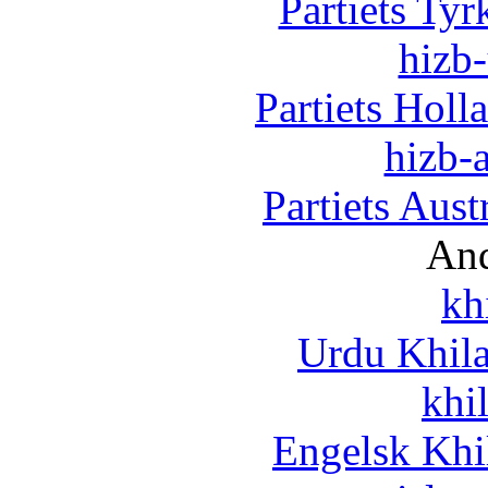
Partiets Ty
hizb-
Partiets Hol
hizb-a
Partiets Aus
And
kh
Urdu Khil
khi
Engelsk Khi