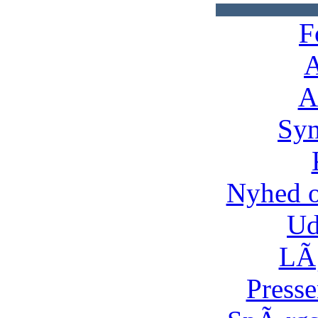
F
A
A
Syn
Nyhed 
Ud
LÃ¸
Presse