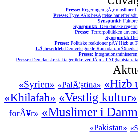
Udvalg
Presse:
Regeringen gÃ¸r muslimer i 
Presse:
Tyve Ã¥rs besÃ¦ttelse har efterladt 
Synspunkt:
Faktore
Synspunkt:
Den danske regering 
Presse:
Terrorpolitikken anvende
Synspunkt:
Del 
Presse:
Politiske reaktioner pÃ¥ Hizb ut Ta
LÃ¸beseddel:
Den velsignede Ramadan-mÃ¥neds beg
Presse:
Integrationsministeren
Presse:
Den danske stat tager ikke ved lÃ¦re af Afghanistan-fia
Aktu
«Hizb u
«Syrien»
«PalÃ¦stina»
«Vestlig kultur»
«Khilafah»
«Muslimer i Danm
forÃ¥r»
«Pakistan»
«S