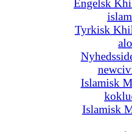
Engelsk Khi
islam
Tyrkisk Khi
al
Nyhedssid
newciv
Islamisk M
koklu
Islamisk M