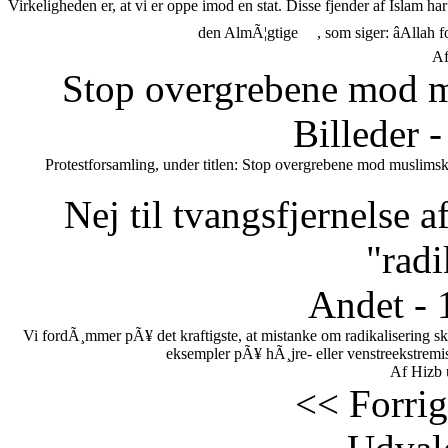
Virkeligheden er, at vi er oppe imod en stat. Disse fjender af Islam h
den AlmÃ¦gtige
, som siger: âAllah 
Af
Stop overgrebene mod m
Billeder 
Protestforsamling, under titlen: Stop overgrebene mod muslimsk
Nej til tvangsfjernelse 
"radi
Andet - 
Vi fordÃ¸mmer pÃ¥ det kraftigste, at mistanke om radikalisering s
eksempler pÃ¥ hÃ¸jre- eller venstreekstremi
Af Hizb 
<< Forrig