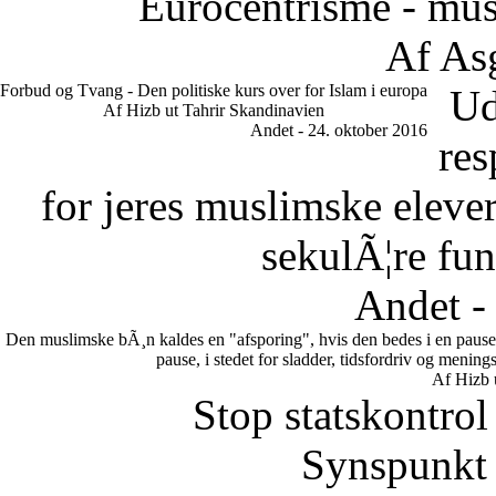
Eurocentrisme - mus
Af As
Forbud og Tvang - Den politiske kurs over for Islam i europa
Ud
Af Hizb ut Tahrir Skandinavien
Andet - 24. oktober 2016
res
for jeres muslimske eleve
sekulÃ¦re fun
Andet -
Den muslimske bÃ¸n kaldes en "afsporing", hvis den bedes i en pause.
pause, i stedet for sladder, tidsfordriv og meni
Af Hizb 
Stop statskontrol
Synspunkt 