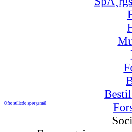
SpÃ¸rg
H
Mu
F
B
Bestil
Ofte stillede spørgsmål
For
Soci