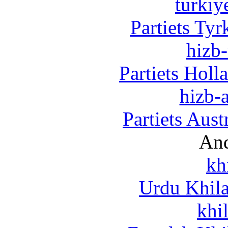
turkiy
Partiets Ty
hizb-
Partiets Hol
hizb-a
Partiets Aus
And
kh
Urdu Khil
khi