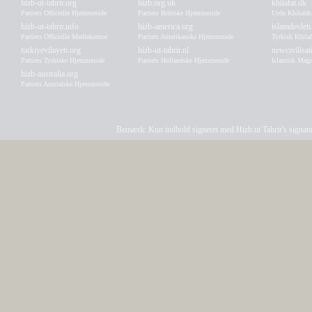
hizb-ut-tahrir.org
hizb.org.uk
khilafat.dk
Partiets Officielle Hjemmeside
Partiets Britiske Hjemmeside
Urdu Khilafa
hizb-ut-tahrir.info
hizb-america.org
islamdevleti
Partiets Officielle Mediekontor
Partiets Amerikanske Hjemmeside
Tyrkisk Khila
turkiyevilayeti.org
hizb-ut-tahrir.nl
newcivilisa
Partiets Tyrkiske Hjemmeside
Partiets Hollandske Hjemmeside
Islamisk Maga
hizb-australia.org
Partiets Australske Hjemmeside
Bemærk: Kun indhold signeret med Hizb ut Tahrir's signatur a