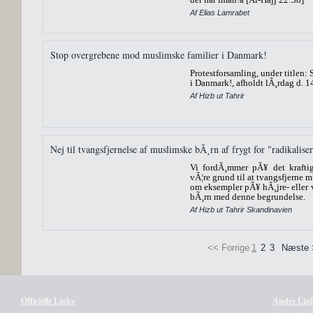
Af Elias Lamrabet
Stop overgrebene mod muslimske familier i Danmark!
Protestforsamling, under titlen
i Danmark!, afholdt lÃ¸rdag d. 
Af Hizb ut Tahrir
Nej til tvangsfjernelse af muslimske bÃ¸rn af frygt for "radikalise
Vi fordÃ¸mmer pÃ¥ det kraftig
vÃ¦re grund til at tvangsfjerne 
om eksempler pÃ¥ hÃ¸jre- eller v
bÃ¸rn med denne begrundelse.
Af Hizb ut Tahrir Skandinavien
<< Forrige
1
2
3
Næste 
Officielle Links
Andre Lin