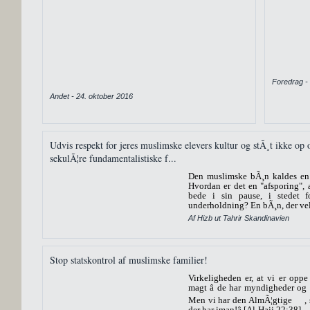
Foredrag -
Andet - 24. oktober 2016
Udvis respekt for jeres muslimske elevers kultur og stÃ¸t ikke op
sekulÃ¦re fundamentalistiske f...
Den muslimske bÃ¸n kaldes en 
Hvordan er det en "afsporing",
bede i sin pause, i stedet fo
underholdning? En bÃ¸n, der vel
Af Hizb ut Tahrir Skandinavien
Stop statskontrol af muslimske familier!
Virkeligheden er, at vi er oppe
magt â de har myndigheder og 
Men vi har den AlmÃ¦gtige
,
der har iman!â [Al-Hajj 22:38]