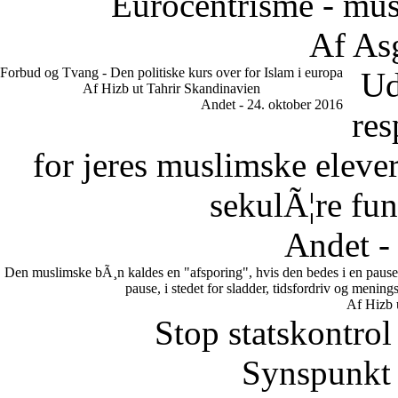
Eurocentrisme - mus
Af As
Forbud og Tvang - Den politiske kurs over for Islam i europa
Ud
Af Hizb ut Tahrir Skandinavien
Andet - 24. oktober 2016
res
for jeres muslimske eleve
sekulÃ¦re fun
Andet -
Den muslimske bÃ¸n kaldes en "afsporing", hvis den bedes i en pause.
pause, i stedet for sladder, tidsfordriv og meni
Af Hizb 
Stop statskontrol
Synspunkt 