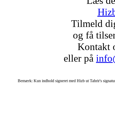
Læs de
Hizb
Tilmeld d
og få tils
Kontakt 
eller på
info
Bemærk: Kun indhold signeret med Hizb ut Tahrir's signatur af