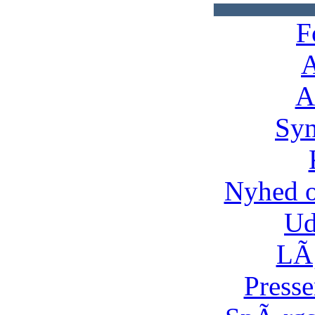
F
A
A
Syn
Nyhed 
Ud
LÃ¸
Presse