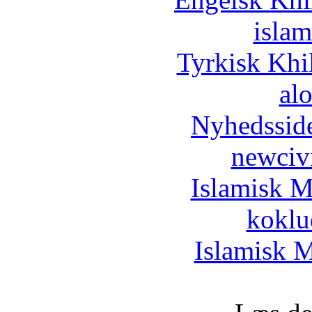
islam
Tyrkisk Khi
al
Nyhedssid
newciv
Islamisk M
koklu
Islamisk M