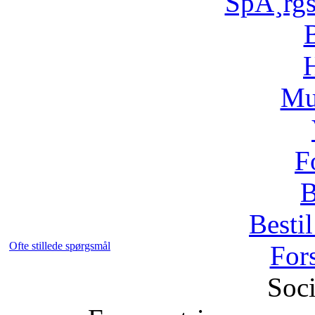
SpÃ¸rg
H
Mu
F
B
Bestil
Ofte stillede spørgsmål
For
Soci