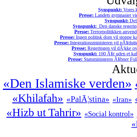
Udvalg
Synspunkt:
Vores k
Presse:
Landets gymnasier vide
Synspunkt:
Del 
Synspunkt:
Den danske regering 
Presse:
Terrorpolitikken anvende
Presse:
Ingen politisk dom vil stoppe kal
Presse:
Integrationsministeren vil pÃ¥dutt
Presse:
Regeringen vil dÃ¦kke ov
Synspunkt:
100 Ã¥r uden et kali
Presse:
Statsministeren Ã¥bner Fol
Aktu
«Den Islamiske verden»
«Khilafah»
«PalÃ¦stina»
«Iran»
«Hizb ut Tahrir»
«Social kontrol»
«