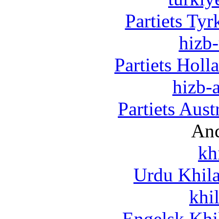
Partiets Ty
hizb-
Partiets Hol
hizb-a
Partiets Aus
And
kh
Urdu Khil
khi
Engelsk Khi