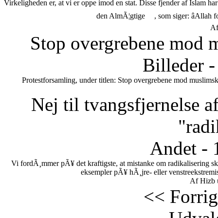
Virkeligheden er, at vi er oppe imod en stat. Disse fjender af Islam h
den AlmÃ¦gtige
, som siger: âAllah 
Af
Stop overgrebene mod m
Billeder 
Protestforsamling, under titlen: Stop overgrebene mod muslimsk
Nej til tvangsfjernelse 
"radi
Andet - 
Vi fordÃ¸mmer pÃ¥ det kraftigste, at mistanke om radikalisering s
eksempler pÃ¥ hÃ¸jre- eller venstreekstremi
Af Hizb 
<< Forrig