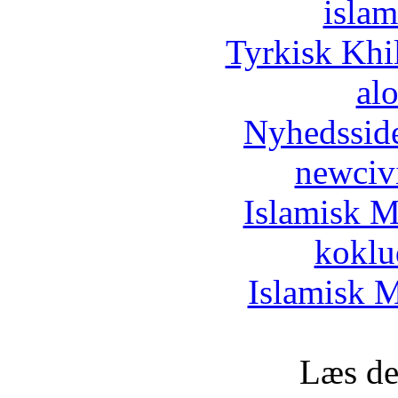
islam
Tyrkisk Khi
al
Nyhedssid
newciv
Islamisk M
koklu
Islamisk M
Læs de