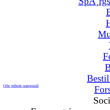
SpÃ¸rg
H
Mu
F
B
Bestil
Ofte stillede spørgsmål
For
Soci