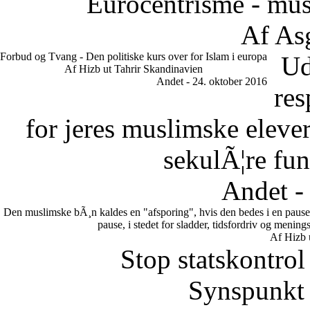
Eurocentrisme - mus
Af As
Forbud og Tvang - Den politiske kurs over for Islam i europa
Ud
Af Hizb ut Tahrir Skandinavien
Andet - 24. oktober 2016
res
for jeres muslimske eleve
sekulÃ¦re fun
Andet -
Den muslimske bÃ¸n kaldes en "afsporing", hvis den bedes i en pause.
pause, i stedet for sladder, tidsfordriv og meni
Af Hizb 
Stop statskontrol
Synspunkt 