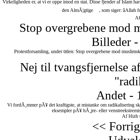
Virkeligheden er, at vi er oppe imod en stat. Disse fjender af Islam h
den AlmÃ¦gtige
, som siger: âAllah 
Af
Stop overgrebene mod m
Billeder 
Protestforsamling, under titlen: Stop overgrebene mod muslimsk
Nej til tvangsfjernelse 
"radi
Andet - 
Vi fordÃ¸mmer pÃ¥ det kraftigste, at mistanke om radikalisering s
eksempler pÃ¥ hÃ¸jre- eller venstreekstremi
Af Hizb 
<< Forrig