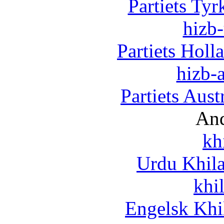
Partiets Ty
hizb-
Partiets Hol
hizb-a
Partiets Aus
And
kh
Urdu Khil
khi
Engelsk Khi