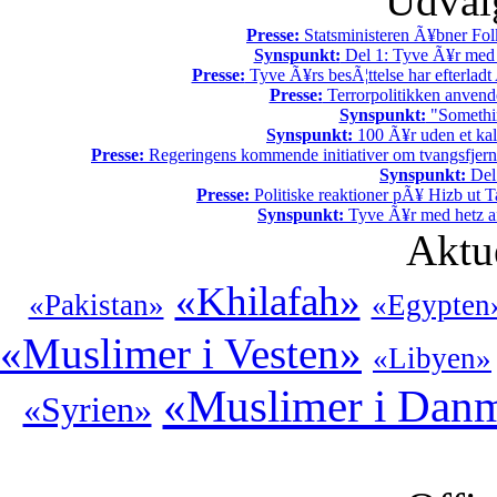
Udvalg
Presse:
Statsministeren Ã¥bner Fol
Synspunkt:
Del 1: Tyve Ã¥r med 
Presse:
Tyve Ã¥rs besÃ¦ttelse har efterladt 
Presse:
Terrorpolitikken anvende
Synspunkt:
"Somethin
Synspunkt:
100 Ã¥r uden et kali
Presse:
Regeringens kommende initiativer om tvangsfjerne
Synspunkt:
Del 
Presse:
Politiske reaktioner pÃ¥ Hizb ut Ta
Synspunkt:
Tyve Ã¥r med hetz af
Aktu
«Khilafah»
«Pakistan»
«Egypten
«Muslimer i Vesten»
«Libyen»
«Muslimer i Dan
«Syrien»