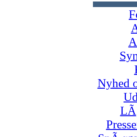
F
A
A
Syn
Nyhed 
Ud
LÃ¸
Presse