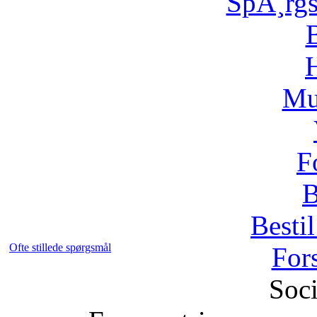
SpÃ¸rg
H
Mu
F
B
Bestil
Ofte stillede spørgsmål
For
Soci