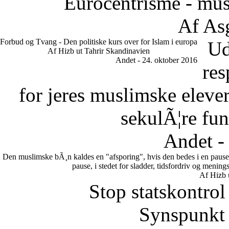
Eurocentrisme - mus
Af As
Forbud og Tvang - Den politiske kurs over for Islam i europa
Ud
Af Hizb ut Tahrir Skandinavien
Andet - 24. oktober 2016
res
for jeres muslimske eleve
sekulÃ¦re fun
Andet -
Den muslimske bÃ¸n kaldes en "afsporing", hvis den bedes i en pause.
pause, i stedet for sladder, tidsfordriv og meni
Af Hizb 
Stop statskontrol
Synspunkt 