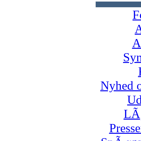
F
A
A
Syn
Nyhed 
Ud
LÃ¸
Presse