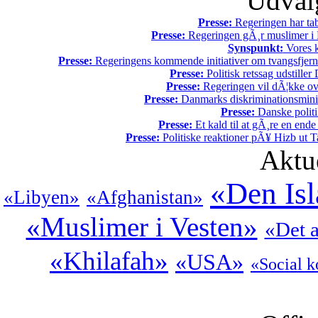
Udvalg
Presse:
Regeringen har tab
Presse:
Regeringen gÃ¸r muslimer i 
Synspunkt:
Vores k
Presse:
Regeringens kommende initiativer om tvangsfjerne
Presse:
Politisk retssag udstiller
Presse:
Regeringen vil dÃ¦kke ov
Presse:
Danmarks diskriminationsminist
Presse:
Danske politi
Presse:
Et kald til at gÃ¸re en end
Presse:
Politiske reaktioner pÃ¥ Hizb ut Ta
Aktu
«Den Is
«Libyen»
«Afghanistan»
«Muslimer i Vesten»
«Det 
«Khilafah»
«USA»
«Social k