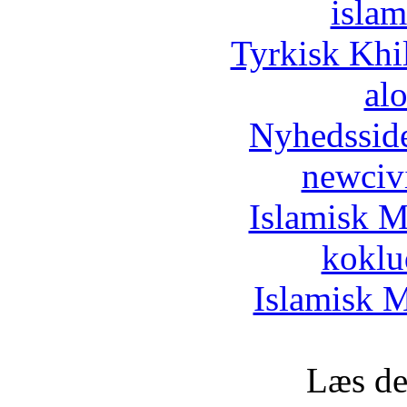
islam
Tyrkisk Khi
al
Nyhedssid
newciv
Islamisk M
koklu
Islamisk M
Læs de