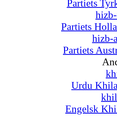
Partiets Ty
hizb-
Partiets Hol
hizb-a
Partiets Aus
And
kh
Urdu Khil
khi
Engelsk Khi