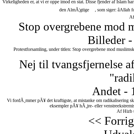
Virkeligheden er, at vi er oppe imod en stat. Disse fjender af Islam h
den AlmÃ¦gtige
, som siger: âAllah 
Af
Stop overgrebene mod m
Billeder 
Protestforsamling, under titlen: Stop overgrebene mod muslimsk
Nej til tvangsfjernelse 
"radi
Andet - 
Vi fordÃ¸mmer pÃ¥ det kraftigste, at mistanke om radikalisering s
eksempler pÃ¥ hÃ¸jre- eller venstreekstremi
Af Hizb 
<< Forrig