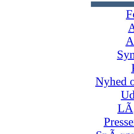
F
A
A
Syn
Nyhed 
Ud
LÃ¸
Presse