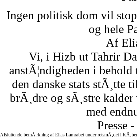
Ingen politisk dom vil stopp
og hele Pa
Af Eli
Vi, i Hizb ut Tahrir 
anstÃ¦ndigheden i behold 
den danske stats stÃ¸tte 
brÃ¸dre og sÃ¸stre kalder vi
med endnu 
Presse -
Afsluttende bemÃ¦rkning af Elias Lamrabet under retsmÃ¸det i KÃ¸ben