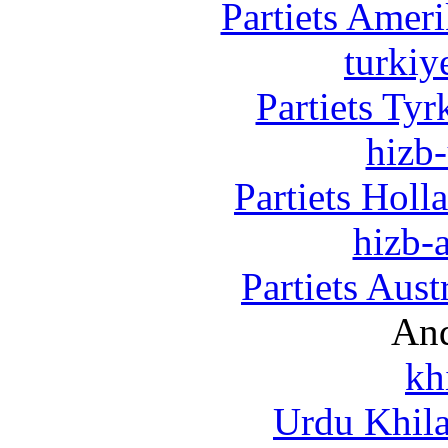
Partiets Amer
turkiy
Partiets Ty
hizb-
Partiets Hol
hizb-a
Partiets Aus
And
kh
Urdu Khil