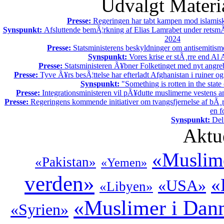
Udvalgt Materi
Presse:
Regeringen har tabt kampen mod islamisk
Synspunkt:
Afsluttende bemÃ¦rkning af Elias Lamrabet under retsmÃ
2024
Presse:
Statsministerens beskyldninger om antisemitisme
Synspunkt:
Vores krise er stÃ¸rre end Al
Presse:
Statsministeren Ã¥bner Folketinget med nyt angre
Presse:
Tyve Ã¥rs besÃ¦ttelse har efterladt Afghanistan i ruiner og
Synspunkt:
"Something is rotten in the stat
Presse:
Integrationsministeren vil pÃ¥dutte muslimerne vestens a
Presse:
Regeringens kommende initiativer om tvangsfjernelse af bÃ¸r
en f
Synspunkt:
Del 
Aktu
«Muslime
«Pakistan»
«Yemen»
verden»
«
«USA»
«Libyen»
«Muslimer i Dan
«Syrien»