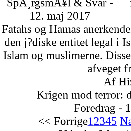
SpÃ¸rgsmÃ¥l & Svar -
12. maj 2017
Fatahs og Hamas anerkendelse
den j?diske entitet legal i 
Islam og muslimerne. Disse
afveget fr
Af Hi
Krigen mod terror: 
Foredrag - 
<< Forrige
1
2
3
4
5
Næ