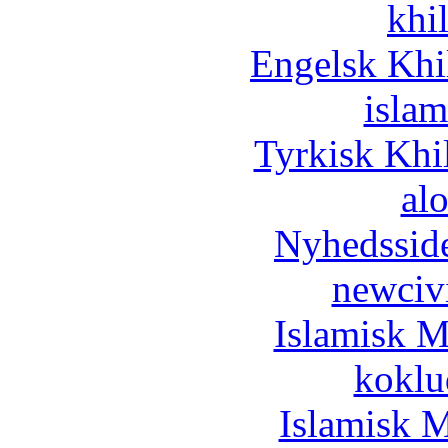
khi
Engelsk Khi
islam
Tyrkisk Khi
al
Nyhedssid
newciv
Islamisk M
koklu
Islamisk M