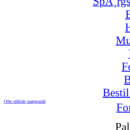
SpÃ¸rg
H
Mu
F
B
Bestil
Ofte stillede spørgsmål
Fo
Pal