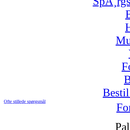
SpÃ¸rg
H
Mu
F
B
Bestil
Ofte stillede spørgsmål
Fo
Pal