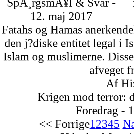
SpÃ¸rgsmÃ¥l & Svar -
12. maj 2017
Fatahs og Hamas anerkendelse
den j?diske entitet legal i 
Islam og muslimerne. Disse
afveget fr
Af Hi
Krigen mod terror: 
Foredrag - 
<< Forrige
1
2
3
4
5
Næ