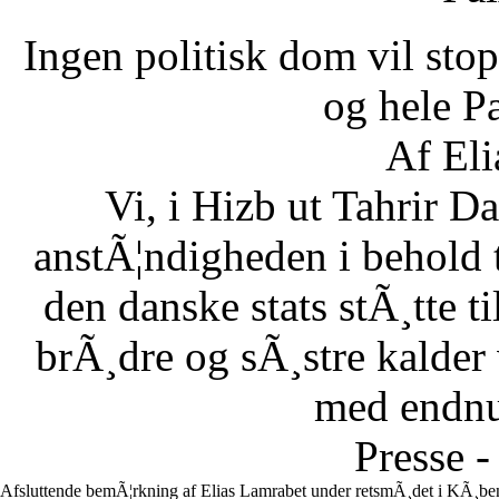
Ingen politisk dom vil stopp
og hele Pa
Af Eli
Vi, i Hizb ut Tahrir 
anstÃ¦ndigheden i behold 
den danske stats stÃ¸tte 
brÃ¸dre og sÃ¸stre kalder vi
med endnu 
Presse -
Afsluttende bemÃ¦rkning af Elias Lamrabet under retsmÃ¸det i KÃ¸ben