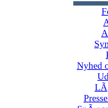
F
A
A
Syn
Nyhed 
Ud
LÃ¸
Presse