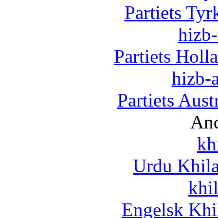
Partiets Ty
hizb-
Partiets Hol
hizb-a
Partiets Aus
And
kh
Urdu Khil
khi
Engelsk Khi