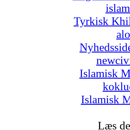
islam
Tyrkisk Khi
al
Nyhedssid
newciv
Islamisk M
koklu
Islamisk M
Læs de