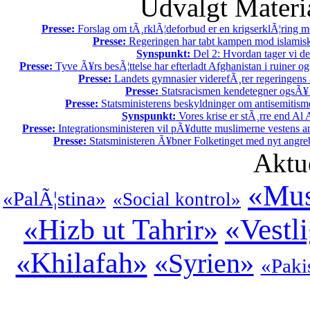
Udvalgt Materi
Presse:
Forslag om tÃ¸rklÃ¦deforbud er en krigserklÃ¦ring m
Presse:
Regeringen har tabt kampen mod islamisk
Synspunkt:
Del 2: Hvordan tager vi de
Presse:
Tyve Ã¥rs besÃ¦ttelse har efterladt Afghanistan i ruiner og
Presse:
Landets gymnasier viderefÃ¸rer regeringens a
Presse:
Statsracismen kendetegner ogsÃ
Presse:
Statsministerens beskyldninger om antisemitisme
Synspunkt:
Vores krise er stÃ¸rre end Al
Presse:
Integrationsministeren vil pÃ¥dutte muslimerne vestens a
Presse:
Statsministeren Ã¥bner Folketinget med nyt angre
Aktu
«Mus
«PalÃ¦stina»
«Social kontrol»
«Vestli
«Hizb ut Tahrir»
«Khilafah»
«Syrien»
«Paki