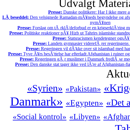
Udvalgt Materi
Presse:
Danske politikere: Har I ikke mere 
LÃ¸beseddel:
Den velsignede Ramadan-mÃ¥neds begyndelse og afslu
nymÃ¥nen
Presse:
Forslag om tÃ¸rklÃ¦deforbud er en krigserklÃ¦ring m
Presse:
Politiske reaktioner pÃ¥ Hizb ut Tahrirs islamiske standpun
Presse:
Statsracismen kendetegner ogsÃ
Presse:
Landets gymnasier viderefÃ¸rer regeringens a
Presse:
Regeringen vil dÃ¦kke over sit islamhad med ha
Presse:
Tyve Ã¥rs besÃ¦ttelse har efterladt Afghanistan i ruiner og
Presse:
Regeringen gÃ¸r muslimer i Danmark fredlÃ¸se med 
Presse:
Den danske stat tager ikke ved lÃ¦re af Afghanistan-fia
Aktu
«Krig
«Syrien»
«Pakistan»
Danmark»
«Det a
«Egypten»
«Social kontrol»
«Libyen»
«Afghan
Tah