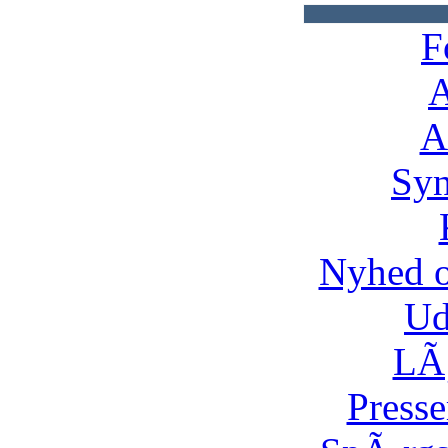
F
A
A
Syn
Nyhed 
Ud
LÃ¸
Presse