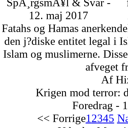
SpÃ¸rgsmÃ¥l & Svar -
12. maj 2017
Fatahs og Hamas anerkendelse
den j?diske entitet legal i 
Islam og muslimerne. Disse
afveget fr
Af Hi
Krigen mod terror: 
Foredrag - 
<< Forrige
1
2
3
4
5
Næ