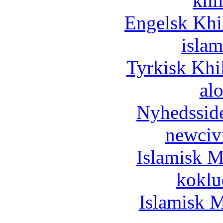
khi
Engelsk Khi
islam
Tyrkisk Khi
al
Nyhedssid
newciv
Islamisk M
koklu
Islamisk M