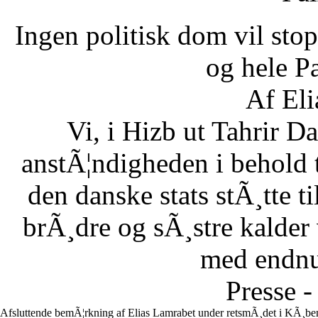
Ingen politisk dom vil stopp
og hele Pa
Af Eli
Vi, i Hizb ut Tahrir 
anstÃ¦ndigheden i behold 
den danske stats stÃ¸tte 
brÃ¸dre og sÃ¸stre kalder vi
med endnu 
Presse -
Afsluttende bemÃ¦rkning af Elias Lamrabet under retsmÃ¸det i KÃ¸ben