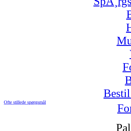
SpÃ¸rg
H
Mu
F
B
Bestil
Ofte stillede spørgsmål
Fo
Pal