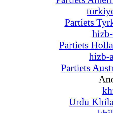
turkiy
Partiets Ty
hizb-
Partiets Hol
hizb-a
Partiets Aus
And
kh
Urdu Khil