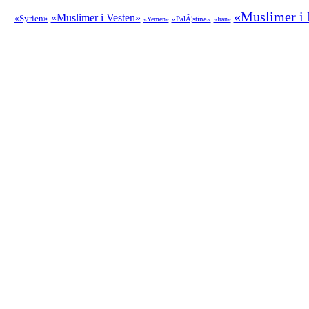
«Muslimer i
«Muslimer i Vesten»
«Syrien»
«PalÃ¦stina»
«Yemen»
«Iran»