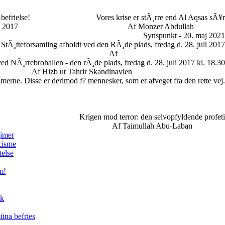
befrielse!
Vores krise er stÃ¸rre end Al Aqsas sÃ¥r
i 2017
Af Monzer Abdullah
Synspunkt - 20. maj 2021
StÃ¸tteforsamling afholdt ved den RÃ¸de plads, fredag d. 28. juli 2017
Af
ed NÃ¸rrebrohallen - den rÃ¸de plads, fredag d. 28. juli 2017 kl. 18.30
Af Hizb ut Tahrir Skandinavien
limerne. Disse er derimod f? mennesker, som er afveget fra den rette vej.
Krigen mod terror: den selvopfyldende profeti
Af Taimullah Abu-Laban
gimer
cisme
telse
m!
ik
tina befries