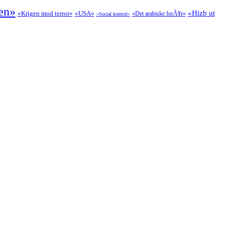
en»
«Hizb ut
«Krigen mod terror»
«USA»
«Det arabiske forÃ¥r»
«Social kontrol»