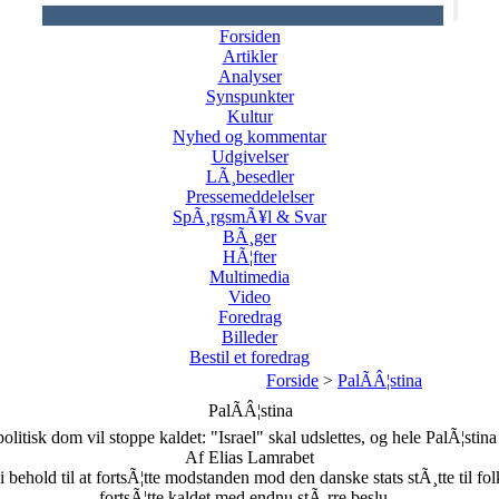
Forsiden
Artikler
Analyser
Synspunkter
Kultur
Nyhed og kommentar
Udgivelser
LÃ¸besedler
Pressemeddelelser
SpÃ¸rgsmÃ¥l & Svar
BÃ¸ger
HÃ¦fter
Multimedia
Video
Foredrag
Billeder
Bestil et foredrag
Forside
>
PalÃÂ¦stina
PalÃÂ¦stina
olitisk dom vil stoppe kaldet: "Israel" skal udslettes, og hele PalÃ¦stina
Af Elias Lamrabet
ehold til at fortsÃ¦tte modstanden mod den danske stats stÃ¸tte til fol
fortsÃ¦tte kaldet med endnu stÃ¸rre beslu...