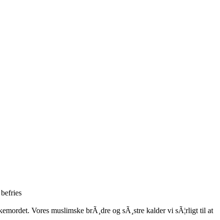
 befries
kemordet. Vores muslimske brÃ¸dre og sÃ¸stre kalder vi sÃ¦rligt til at