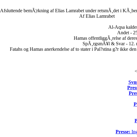
Afsluttende bemÃ¦rkning af Elias Lamrabet under retsmÃ¸det i KÃ¸ben
Af Elias Lamrabet
Al-Aqsa kalder
Andet - 25
Hamas offentliggÃ¸relse af dere
SpÃ¸rgsmÃ¥l & Svar - 12. 
Fatahs og Hamas anerkendelse af to stater i Pal?stina g?r ikke den
<
Syn
Pres
Pre
P
P
Presse:
Ing