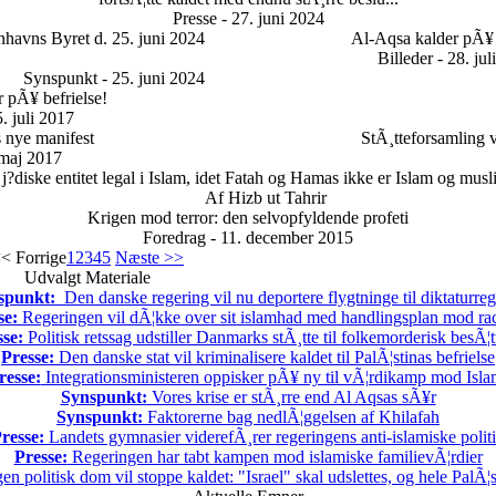
Presse - 27. juni 2024
havns Byret d. 25. juni 2024
Al-Aqsa kalder pÃ¥ 
Billeder - 28. jul
Synspunkt - 25. juni 2024
 pÃ¥ befrielse!
. juli 2017
s nye manifest
StÃ¸tteforsamling v
maj 2017
 j?diske entitet legal i Islam, idet Fatah og Hamas ikke er Islam og mus
Af Hizb ut Tahrir
Krigen mod terror: den selvopfyldende profeti
Foredrag - 11. december 2015
< Forrige
1
2
3
4
5
Næste >>
Udvalgt Materiale
spunkt:
Den danske regering vil nu deportere flygtninge til diktaturre
se:
Regeringen vil dÃ¦kke over sit islamhad med handlingsplan mod ra
sse:
Politisk retssag udstiller Danmarks stÃ¸tte til folkemorderisk besÃ¦t
Presse:
Den danske stat vil kriminalisere kaldet til PalÃ¦stinas befrielse
resse:
Integrationsministeren oppisker pÃ¥ ny til vÃ¦rdikamp mod Isla
Synspunkt:
Vores krise er stÃ¸rre end Al Aqsas sÃ¥r
Synspunkt:
Faktorerne bag nedlÃ¦ggelsen af Khilafah
resse:
Landets gymnasier viderefÃ¸rer regeringens anti-islamiske polit
Presse:
Regeringen har tabt kampen mod islamiske familievÃ¦rdier
en politisk dom vil stoppe kaldet: "Israel" skal udslettes, og hele PalÃ¦s