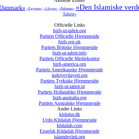
Aktuelle Emner
«Den Islamiske verd
 Danmark»
«Egypten»
«Libyen»
«Pakistan»
Tahrir»
Officielle Links
hizb-ut-tahrir.org
Partiets Officielle Hjemmeside
hizb.org.uk
Partiets Britiske Hjemmeside
hizb-ut-tahrir.info
Partiets Officielle Mediekontor
hizb-america.org
Partiets Amerikanske Hjemmeside
turkiyevilayeti.org
Partiets Tyrkiske Hjemmeside
hizb-ut-tahrir.nl
Partiets Hollandske Hjemmeside
hizb-australia.org
Partiets Australske Hjemmeside
Andre Links
khilafat.dk
Urdu Khilafah Hjemmeside
khilafah.com
Engelsk Khilafah Hjemmeside
islamdevleti.org