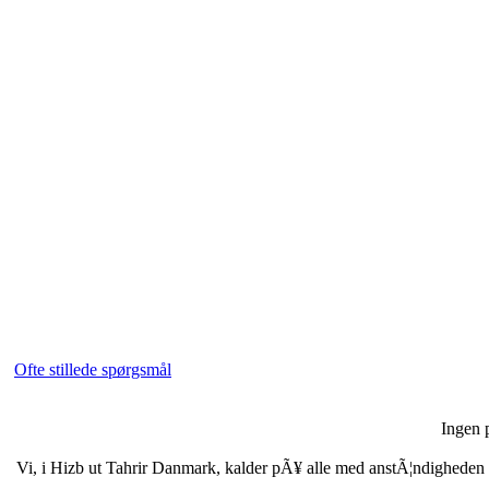
Ofte stillede spørgsmål
Ingen p
Vi, i Hizb ut Tahrir Danmark, kalder pÃ¥ alle med anstÃ¦ndigheden i b