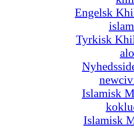
Engelsk Khi
islam
Tyrkisk Khi
al
Nyhedssid
newciv
Islamisk M
koklu
Islamisk M