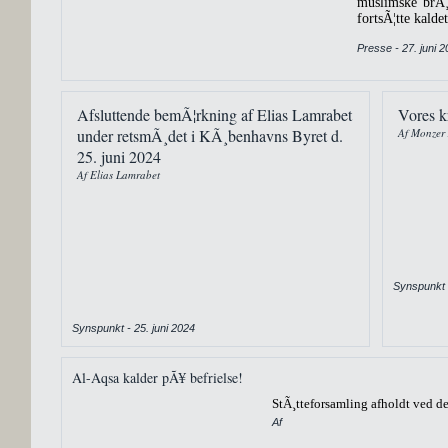
muslimske brÃ¸d
fortsÃ¦tte kalde
Presse - 27. juni 
Afsluttende bemÃ¦rkning af Elias Lamrabet
Vores k
under retsmÃ¸det i KÃ¸benhavns Byret d.
Af Monzer
25. juni 2024
Af Elias Lamrabet
Synspunkt 
Synspunkt - 25. juni 2024
Al-Aqsa kalder pÃ¥ befrielse!
StÃ¸tteforsamling afholdt ved de
Af