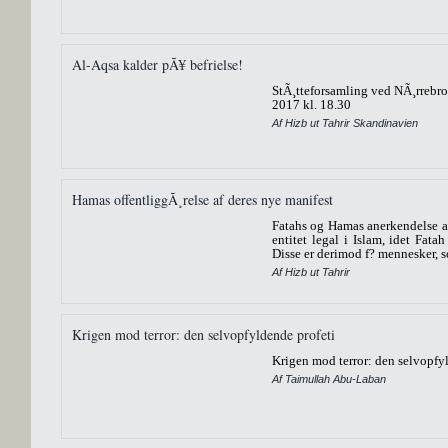
Al-Aqsa kalder pÃ¥ befrielse!
StÃ¸tteforsamling ved NÃ¸rrebroha
2017 kl. 18.30
Af Hizb ut Tahrir Skandinavien
Hamas offentliggÃ¸relse af deres nye manifest
Fatahs og Hamas anerkendelse af 
entitet legal i Islam, idet Fat
Disse er derimod f? mennesker, so
Af Hizb ut Tahrir
Krigen mod terror: den selvopfyldende profeti
Krigen mod terror: den selvopfy
Af Taimullah Abu-Laban