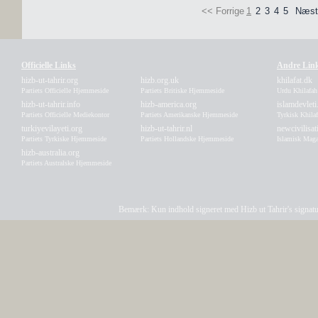
<< Forrige
1
2
3
4
5
Næst
Officielle Links
Andre Lin
hizb-ut-tahrir.org
hizb.org.uk
khilafat.dk
Partiets Officielle Hjemmeside
Partiets Britiske Hjemmeside
Urdu Khilafa
hizb-ut-tahrir.info
hizb-america.org
islamdevleti
Partiets Officielle Mediekontor
Partiets Amerikanske Hjemmeside
Tyrkisk Khila
turkiyevilayeti.org
hizb-ut-tahrir.nl
newcivilisa
Partiets Tyrkiske Hjemmeside
Partiets Hollandske Hjemmeside
Islamisk Maga
hizb-australia.org
Partiets Australske Hjemmeside
Bemærk: Kun indhold signeret med Hizb ut Tahrir's signatur a