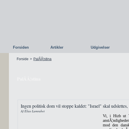
Forsiden
Artikler
Udgivelser
Forside
>
PalÃÂ¦stina
PalÃÂ¦stina
Ingen politisk dom vil stoppe kaldet: "Israel" skal udslettes,
Af Elias Lamrabet
Vi, i Hizb ut
anstÃ¦ndigheden
mod den danske