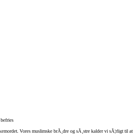
 befries
kemordet. Vores muslimske brÃ¸dre og sÃ¸stre kalder vi sÃ¦rligt til at