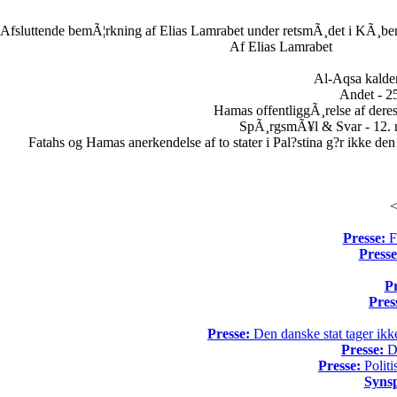
Afsluttende bemÃ¦rkning af Elias Lamrabet under retsmÃ¸det i KÃ¸ben
Af Elias Lamrabet
Al-Aqsa kalder
Andet - 25
Hamas offentliggÃ¸relse af dere
SpÃ¸rgsmÃ¥l & Svar - 12. 
Fatahs og Hamas anerkendelse af to stater i Pal?stina g?r ikke den
<
Presse:
Fo
Presse
Pr
Pres
Presse:
Den danske stat tager ikke
Presse:
Da
Presse:
Politi
Syns