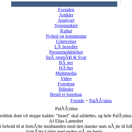
Forsiden
Artikler
Analyser
Synspunkter
Kultur
Nyhed og kommentar
Udgivelser
LÃ¸besedler
Pressemeddelelser
SpÃ¸rgsmÃ¥l & Svar
BÃ¸ger
HÃ¦fter
Multimedia
Video
Foredrag
Billeder
Bestil et foredrag
Forside
>
PalÃÂ¦stina
PalÃÂ¦stina
olitisk dom vil stoppe kaldet: "Israel" skal udslettes, og hele PalÃ¦stina
Af Elias Lamrabet
ehold til at fortsÃ¦tte modstanden mod den danske stats stÃ¸tte til fol
fortsÃ¦tte kaldet med endnu stÃ¸rre beslu...