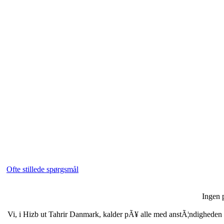
Ofte stillede spørgsmål
Ingen p
Vi, i Hizb ut Tahrir Danmark, kalder pÃ¥ alle med anstÃ¦ndigheden i b