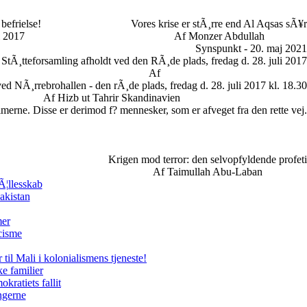
befrielse!
Vores krise er stÃ¸rre end Al Aqsas sÃ¥r
i 2017
Af Monzer Abdullah
Synspunkt - 20. maj 2021
StÃ¸tteforsamling afholdt ved den RÃ¸de plads, fredag d. 28. juli 2017
Af
ed NÃ¸rrebrohallen - den rÃ¸de plads, fredag d. 28. juli 2017 kl. 18.30
Af Hizb ut Tahrir Skandinavien
limerne. Disse er derimod f? mennesker, som er afveget fra den rette vej.
Krigen mod terror: den selvopfyldende profeti
Af Taimullah Abu-Laban
Ã¦llesskab
akistan
mer
cisme
il Mali i kolonialismens tjeneste!
e familier
kratiets fallit
ngerne