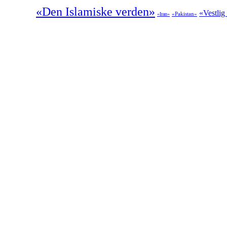
«Den Islamiske verden»
«Vestlig
«Pakistan»
«Iran»