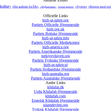
Aktuelle Emner
 kultur»
«Syrien»
«Krigen mod ter
«Det arabiske forÃ¥r»
«Afghanistan»
«Social kontrol»
Officielle Links
hizb-ut-tahrir.org
Partiets Officielle Hjemmeside
hizb.org.uk
Partiets Britiske Hjemmeside
hizb-ut-tahrir.info
Partiets Officielle Mediekontor
hizb-america.org
Partiets Amerikanske Hjemmeside
turkiyevilayeti.org
Partiets Tyrkiske Hjemmeside
hizb-ut-tahrir.nl
Partiets Hollandske Hjemmeside
hizb-australia.org
Partiets Australske Hjemmeside
Andre Links
khilafat.dk
Urdu Khilafah Hjemmeside
khilafah.com
Engelsk Khilafah Hjemmeside
islamdevleti.org
Tyrkisk Khilafah Hjemmeside