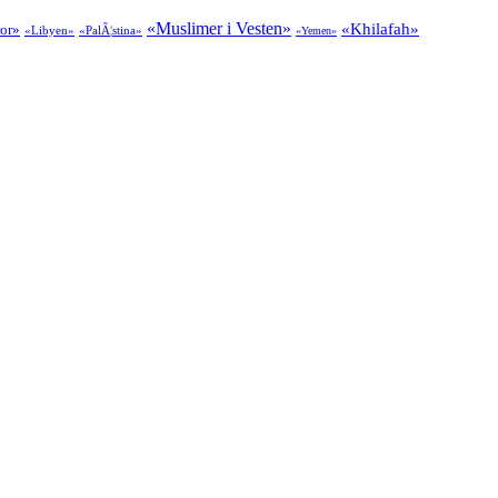
«Muslimer i Vesten»
«Khilafah»
ror»
«Libyen»
«PalÃ¦stina»
«Yemen»