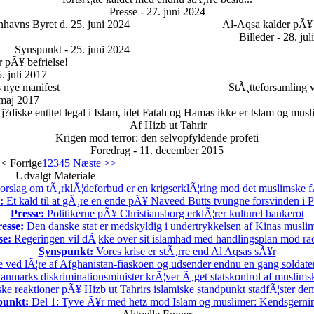
Presse - 27. juni 2024
havns Byret d. 25. juni 2024
Al-Aqsa kalder pÃ¥ 
Billeder - 28. jul
Synspunkt - 25. juni 2024
 pÃ¥ befrielse!
. juli 2017
s nye manifest
StÃ¸tteforsamling v
maj 2017
 j?diske entitet legal i Islam, idet Fatah og Hamas ikke er Islam og mus
Af Hizb ut Tahrir
Krigen mod terror: den selvopfyldende profeti
Foredrag - 11. december 2015
< Forrige
1
2
3
4
5
Næste >>
Udvalgt Materiale
rslag om tÃ¸rklÃ¦deforbud er en krigserklÃ¦ring mod det muslimske f
:
Et kald til at gÃ¸re en ende pÃ¥ Naveed Butts tvungne forsvinden i P
Presse:
Politikerne pÃ¥ Christiansborg erklÃ¦rer kulturel bankerot
esse:
Den danske stat er medskyldig i undertrykkelsen af Kinas musli
se:
Regeringen vil dÃ¦kke over sit islamhad med handlingsplan mod ra
Synspunkt:
Vores krise er stÃ¸rre end Al Aqsas sÃ¥r
 ved lÃ¦re af Afghanistan-fiaskoen og udsender endnu en gang soldater t
nmarks diskriminationsminister krÃ¦ver Ã¸get statskontrol af muslimsk
ske reaktioner pÃ¥ Hizb ut Tahrirs islamiske standpunkt stadfÃ¦ster demo
punkt:
Del 1: Tyve Ã¥r med hetz mod Islam og muslimer: Kendsgerni