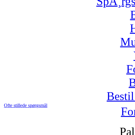
SpÃ¸rg
H
Mu
F
B
Bestil
Ofte stillede spørgsmål
Fo
Pal