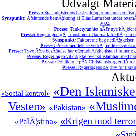
Udvalgt Materi
Presse:
Statsministerens beskyldninger om antisemitisme
Synspunkt:
Afsluttende bemÃ¦rkning af Elias Lamrabet under retsmÃ
2024
Presse:
Tanketyranniet nÃ¥r nye hÃ¸jder
Presse:
Regeringen gÃ¸r muslimer i Danmark fredlÃ¸se med 
Synspunkt:
Faktorerne bag nedlÃ¦ggelsen 
Presse:
Pressemeddelelse vedrÃ¸rende eksplosion
Presse:
Tyve Ã¥rs besÃ¦ttelse har efterladt Afghanistan i ruiner og
Presse:
Regeringen vil dÃ¦kke over sit islamhad med ha
Presse:
Politikerne pÃ¥ Christiansborg erklÃ¦rer 
Presse:
Regeringens sÃ¦rlov for ukrain
Aktu
«Den Islamiske
«Social kontrol»
«Muslime
Vesten»
«Pakistan»
«Krigen mod terro
«PalÃ¦stina»
«Syr