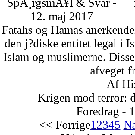
SpÃ¸rgsmÃ¥l & Svar -
12. maj 2017
Fatahs og Hamas anerkendelse
den j?diske entitet legal i 
Islam og muslimerne. Disse
afveget fr
Af Hi
Krigen mod terror: 
Foredrag - 
<< Forrige
1
2
3
4
5
Næ