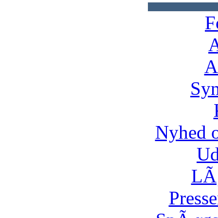
F
A
A
Syn
Nyhed 
Ud
LÃ¸
Presse