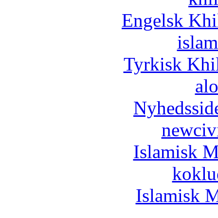
Engelsk Khi
islam
Tyrkisk Khi
al
Nyhedssid
newciv
Islamisk M
koklu
Islamisk M