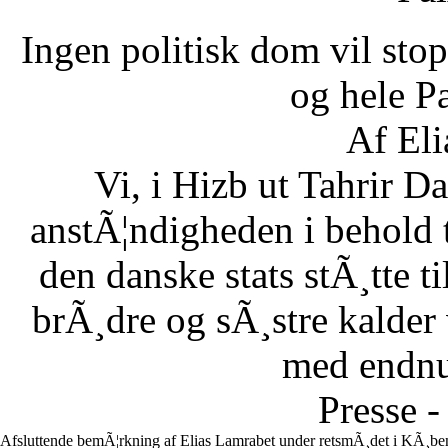
Ingen politisk dom vil stopp
og hele Pa
Af Eli
Vi, i Hizb ut Tahrir 
anstÃ¦ndigheden i behold 
den danske stats stÃ¸tte 
brÃ¸dre og sÃ¸stre kalder vi
med endnu 
Presse -
Afsluttende bemÃ¦rkning af Elias Lamrabet under retsmÃ¸det i KÃ¸ben