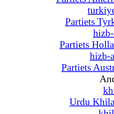
turkiy
Partiets Ty
hizb-
Partiets Hol
hizb-a
Partiets Aus
And
kh
Urdu Khil
khi