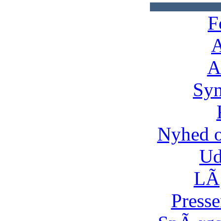
F
A
A
Syn
Nyhed 
Ud
LÃ¸
Presse