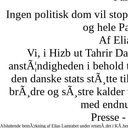
Ingen politisk dom vil stopp
og hele Pa
Af Eli
Vi, i Hizb ut Tahrir 
anstÃ¦ndigheden i behold 
den danske stats stÃ¸tte 
brÃ¸dre og sÃ¸stre kalder vi
med endnu 
Presse -
Afsluttende bemÃ¦rkning af Elias Lamrabet under retsmÃ¸det i KÃ¸ben