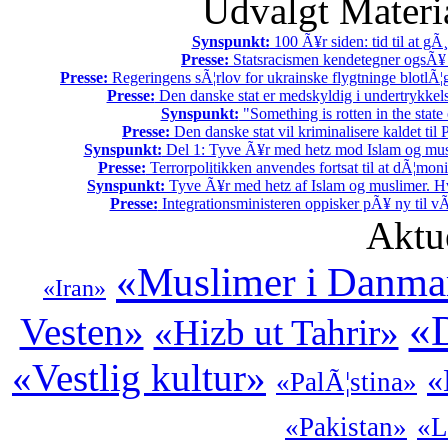
Udvalgt Materi
Synspunkt:
100 Ã¥r siden: tid til at gÃ¸
Presse:
Statsracismen kendetegner ogsÃ
Presse:
Regeringens sÃ¦rlov for ukrainske flygtninge blotlÃ¦
Presse:
Den danske stat er medskyldig i undertrykkel
Synspunkt:
"Something is rotten in the stat
Presse:
Den danske stat vil kriminalisere kaldet til P
Synspunkt:
Del 1: Tyve Ã¥r med hetz mod Islam og mus
Presse:
Terrorpolitikken anvendes fortsat til at dÃ¦mon
Synspunkt:
Tyve Ã¥r med hetz af Islam og muslimer. Hv
Presse:
Integrationsministeren oppisker pÃ¥ ny til 
Aktu
«Muslimer i Danma
«Iran»
«D
Vesten»
«Hizb ut Tahrir»
«Vestlig kultur»
«
«PalÃ¦stina»
«Pakistan»
«L