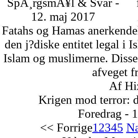
SpÃ¸rgsmÃ¥l & Svar -
12. maj 2017
Fatahs og Hamas anerkendelse
den j?diske entitet legal i 
Islam og muslimerne. Disse
afveget fr
Af Hi
Krigen mod terror: 
Foredrag - 
<< Forrige
1
2
3
4
5
Næ