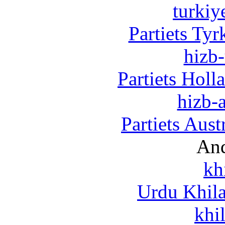
turkiy
Partiets Ty
hizb-
Partiets Hol
hizb-a
Partiets Aus
And
kh
Urdu Khil
khi