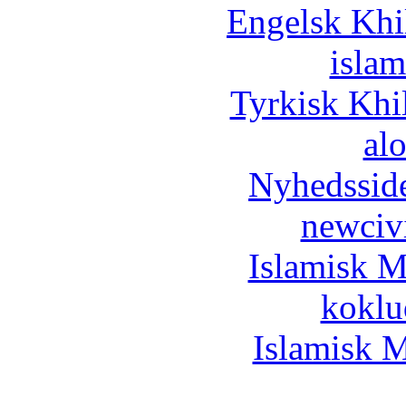
Engelsk Khi
islam
Tyrkisk Khi
al
Nyhedssid
newciv
Islamisk M
koklu
Islamisk M