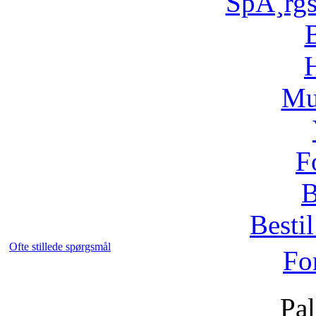
SpÃ¸rg
H
Mu
F
B
Bestil
Ofte stillede spørgsmål
Fo
Pal