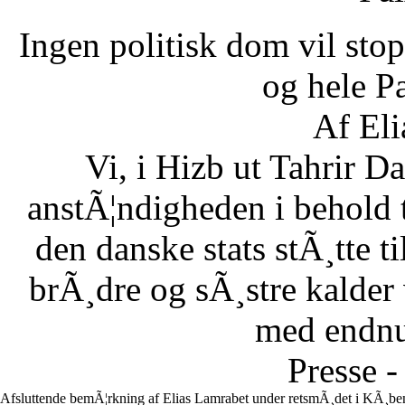
Ingen politisk dom vil stopp
og hele Pa
Af Eli
Vi, i Hizb ut Tahrir 
anstÃ¦ndigheden i behold 
den danske stats stÃ¸tte 
brÃ¸dre og sÃ¸stre kalder vi
med endnu 
Presse -
Afsluttende bemÃ¦rkning af Elias Lamrabet under retsmÃ¸det i KÃ¸ben