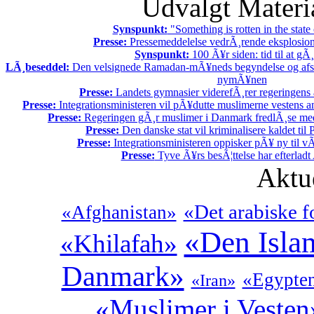
Udvalgt Materi
Synspunkt:
"Something is rotten in the stat
Presse:
Pressemeddelelse vedrÃ¸rende eksplosion
Synspunkt:
100 Ã¥r siden: tid til at gÃ¸
LÃ¸beseddel:
Den velsignede Ramadan-mÃ¥neds begyndelse og afslu
nymÃ¥nen
Presse:
Landets gymnasier viderefÃ¸rer regeringens a
Presse:
Integrationsministeren vil pÃ¥dutte muslimerne vestens a
Presse:
Regeringen gÃ¸r muslimer i Danmark fredlÃ¸se med 
Presse:
Den danske stat vil kriminalisere kaldet til P
Presse:
Integrationsministeren oppisker pÃ¥ ny til 
Presse:
Tyve Ã¥rs besÃ¦ttelse har efterladt 
Aktu
«Det arabiske 
«Afghanistan»
«Den Isla
«Khilafah»
Danmark»
«Egypte
«Iran»
«Muslimer i Vesten