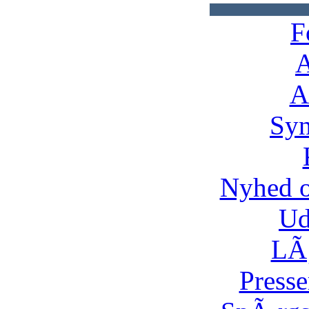
F
A
A
Syn
Nyhed 
Ud
LÃ¸
Presse