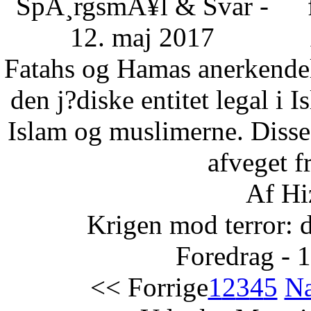
SpÃ¸rgsmÃ¥l & Svar -
12. maj 2017
Fatahs og Hamas anerkendelse
den j?diske entitet legal i 
Islam og muslimerne. Disse
afveget fr
Af Hi
Krigen mod terror: 
Foredrag - 
<< Forrige
1
2
3
4
5
Næ