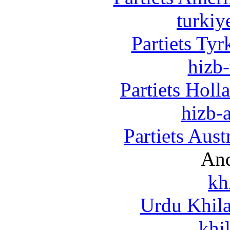
turkiy
Partiets Ty
hizb-
Partiets Hol
hizb-a
Partiets Aus
And
kh
Urdu Khil
khi