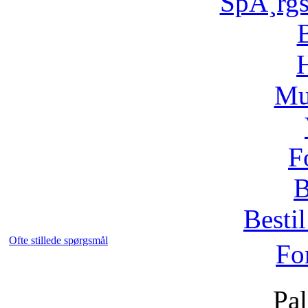
SpÃ¸rg
H
Mu
F
B
Bestil
Ofte stillede spørgsmål
Fo
Pal