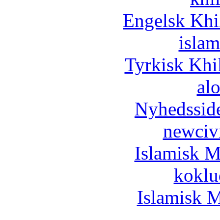
Engelsk Khi
islam
Tyrkisk Khi
al
Nyhedssid
newciv
Islamisk M
koklu
Islamisk M