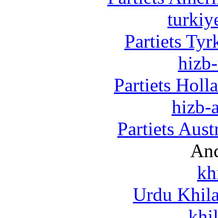
turkiy
Partiets Ty
hizb-
Partiets Hol
hizb-a
Partiets Aus
And
kh
Urdu Khil
khi