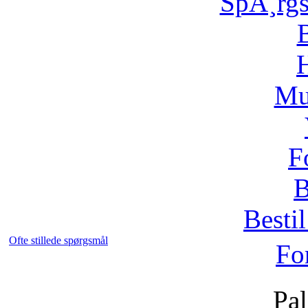
SpÃ¸rg
H
Mu
F
B
Bestil
Ofte stillede spørgsmål
Fo
Pal