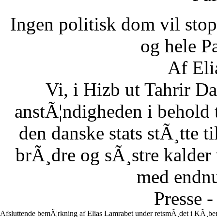
Ingen politisk dom vil stopp
og hele Pa
Af Eli
Vi, i Hizb ut Tahrir 
anstÃ¦ndigheden i behold 
den danske stats stÃ¸tte 
brÃ¸dre og sÃ¸stre kalder vi
med endnu 
Presse -
Afsluttende bemÃ¦rkning af Elias Lamrabet under retsmÃ¸det i KÃ¸ben