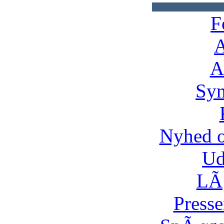
F
A
A
Syn
Nyhed 
Ud
LÃ¸
Presse