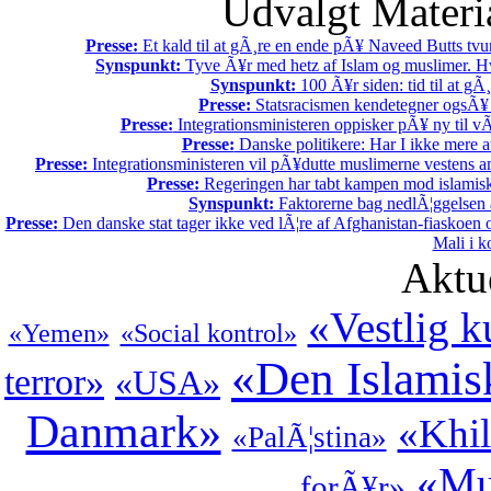
Udvalgt Materi
Presse:
Et kald til at gÃ¸re en ende pÃ¥ Naveed Butts tvu
Synspunkt:
Tyve Ã¥r med hetz af Islam og muslimer. Hv
Synspunkt:
100 Ã¥r siden: tid til at gÃ¸
Presse:
Statsracismen kendetegner ogsÃ
Presse:
Integrationsministeren oppisker pÃ¥ ny til 
Presse:
Danske politikere: Har I ikke mere 
Presse:
Integrationsministeren vil pÃ¥dutte muslimerne vestens a
Presse:
Regeringen har tabt kampen mod islamisk
Synspunkt:
Faktorerne bag nedlÃ¦ggelsen 
Presse:
Den danske stat tager ikke ved lÃ¦re af Afghanistan-fiaskoen 
Mali i k
Aktu
«Vestlig k
«Yemen»
«Social kontrol»
«Den Islamis
terror»
«USA»
Danmark»
«Khil
«PalÃ¦stina»
«Mu
forÃ¥r»