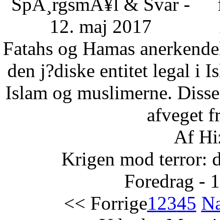
SpÃ¸rgsmÃ¥l & Svar -
12. maj 2017
Fatahs og Hamas anerkendelse
den j?diske entitet legal i 
Islam og muslimerne. Disse
afveget fr
Af Hi
Krigen mod terror: 
Foredrag - 
<< Forrige
1
2
3
4
5
Næ