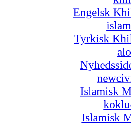
Engelsk Khi
islam
Tyrkisk Khi
al
Nyhedssid
newciv
Islamisk M
koklu
Islamisk M