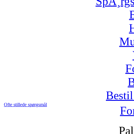
SpÃ¸rg
H
Mu
F
B
Bestil
Ofte stillede spørgsmål
Fo
Pal