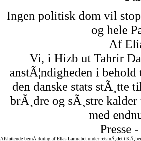
Ingen politisk dom vil stopp
og hele Pa
Af Eli
Vi, i Hizb ut Tahrir 
anstÃ¦ndigheden i behold 
den danske stats stÃ¸tte 
brÃ¸dre og sÃ¸stre kalder vi
med endnu 
Presse -
Afsluttende bemÃ¦rkning af Elias Lamrabet under retsmÃ¸det i KÃ¸ben