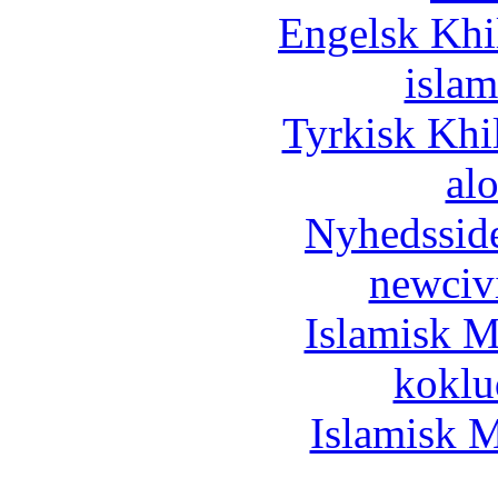
Engelsk Khi
islam
Tyrkisk Khi
al
Nyhedssid
newciv
Islamisk M
koklu
Islamisk M