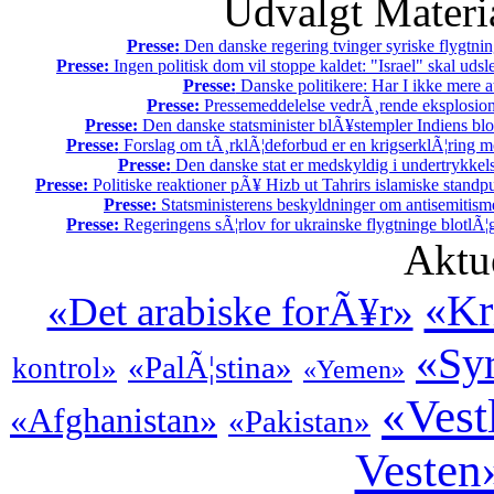
Udvalgt Materi
Presse:
Den danske regering tvinger syriske flygtnin
Presse:
Ingen politisk dom vil stoppe kaldet: "Israel" skal udsle
Presse:
Danske politikere: Har I ikke mere 
Presse:
Pressemeddelelse vedrÃ¸rende eksplosion
Presse:
Den danske statsminister blÃ¥stempler Indiens blo
Presse:
Forslag om tÃ¸rklÃ¦deforbud er en krigserklÃ¦ring m
Presse:
Den danske stat er medskyldig i undertrykkel
Presse:
Politiske reaktioner pÃ¥ Hizb ut Tahrirs islamiske standpun
Presse:
Statsministerens beskyldninger om antisemitisme
Presse:
Regeringens sÃ¦rlov for ukrainske flygtninge blotlÃ¦
Aktu
«Kr
«Det arabiske forÃ¥r»
«Sy
«PalÃ¦stina»
kontrol»
«Yemen»
«Vest
«Afghanistan»
«Pakistan»
Vesten