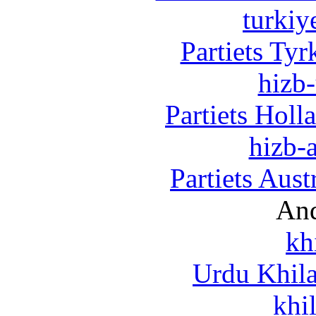
turkiy
Partiets Ty
hizb-
Partiets Hol
hizb-a
Partiets Aus
And
kh
Urdu Khil
khi