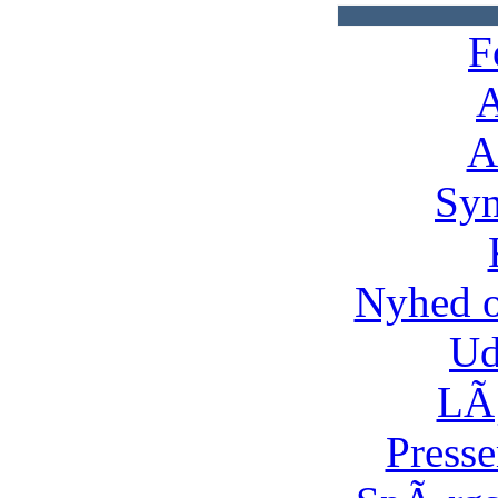
F
A
A
Syn
Nyhed 
Ud
LÃ¸
Presse