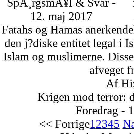
SpÃ¸rgsmÃ¥l & Svar -
12. maj 2017
Fatahs og Hamas anerkendelse
den j?diske entitet legal i 
Islam og muslimerne. Disse
afveget fr
Af Hi
Krigen mod terror: 
Foredrag - 
<< Forrige
1
2
3
4
5
Næ