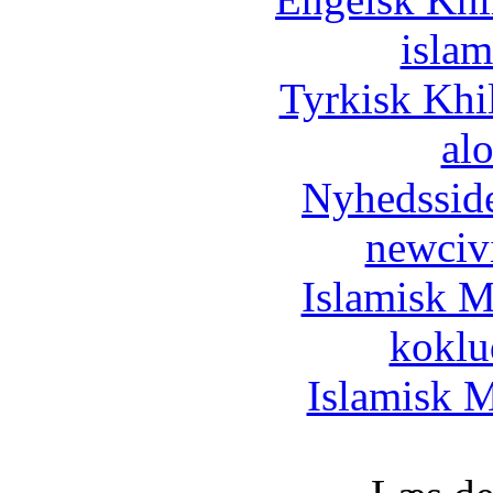
islam
Tyrkisk Khi
al
Nyhedssid
newciv
Islamisk M
koklu
Islamisk M