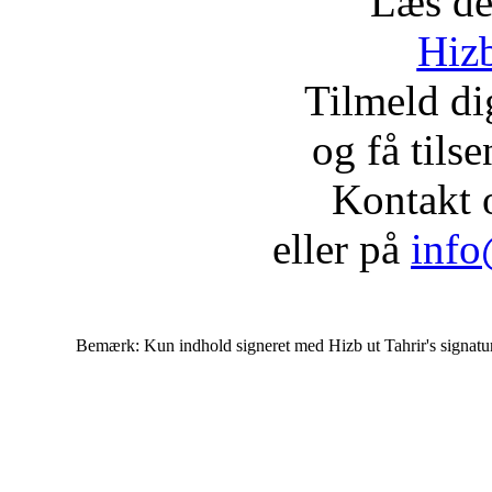
Læs de
Hizb
Tilmeld d
og få tils
Kontakt 
eller på
info
Bemærk: Kun indhold signeret med Hizb ut Tahrir's signatur af