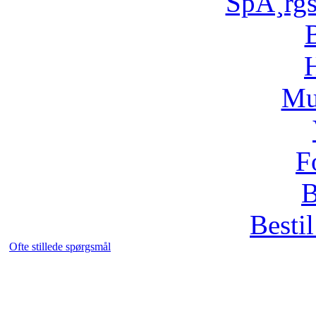
SpÃ¸rg
H
Mu
F
B
Bestil
Ofte stillede spørgsmål