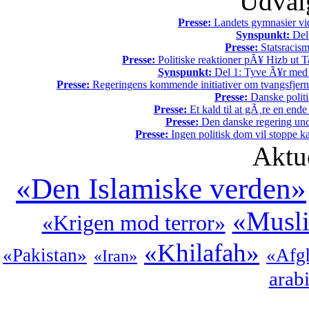
Udvalg
Presse:
Landets gymnasier vide
Synspunkt:
Del 
Presse:
Statsracis
Presse:
Politiske reaktioner pÃ¥ Hizb ut Ta
Synspunkt:
Del 1: Tyve Ã¥r med 
Presse:
Regeringens kommende initiativer om tvangsfjerne
Presse:
Danske politi
Presse:
Et kald til at gÃ¸re en end
Presse:
Den danske regering unde
Presse:
Ingen politisk dom vil stoppe kal
Aktu
«Den Islamiske verden»
«Musli
«Krigen mod terror»
«Khilafah»
«Pakistan»
«Afg
«Iran»
arab