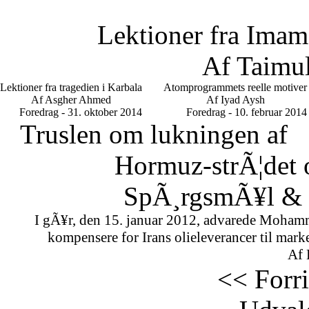
Lektioner fra Imam
Af Taimu
Lektioner fra tragedien i Karbala
Atomprogrammets reelle motiver
Af Asgher Ahmed
Af Iyad Aysh
Foredrag - 31. oktober 2014
Foredrag - 10. februar 2014
Truslen om lukningen af
Hormuz-strÃ¦det 
SpÃ¸rgsmÃ¥l & S
I gÃ¥r, den 15. januar 2012, advarede Mohamm
kompensere for Irans olieleverancer til marke
Af 
<< Forr