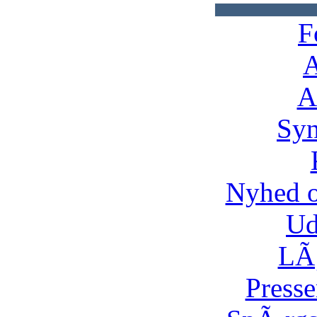
F
A
A
Syn
Nyhed 
Ud
LÃ¸
Presse