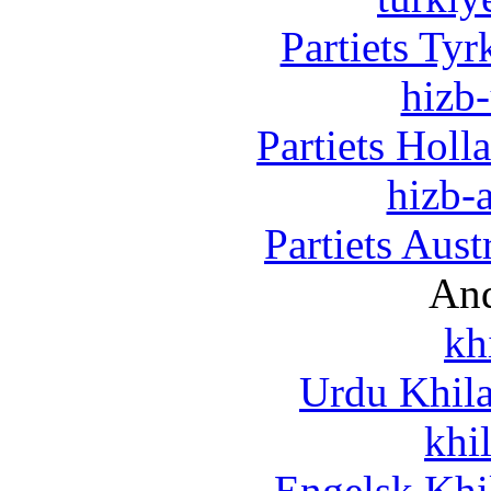
Partiets Ty
hizb-
Partiets Hol
hizb-a
Partiets Aus
And
kh
Urdu Khil
khi
Engelsk Khi