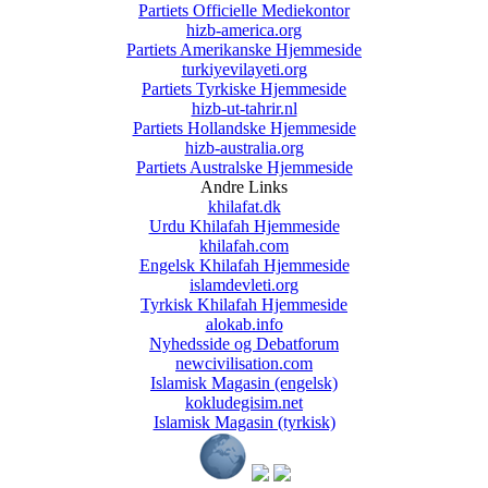
Partiets Officielle Mediekontor
hizb-america.org
Partiets Amerikanske Hjemmeside
turkiyevilayeti.org
Partiets Tyrkiske Hjemmeside
hizb-ut-tahrir.nl
Partiets Hollandske Hjemmeside
hizb-australia.org
Partiets Australske Hjemmeside
Andre Links
khilafat.dk
Urdu Khilafah Hjemmeside
khilafah.com
Engelsk Khilafah Hjemmeside
islamdevleti.org
Tyrkisk Khilafah Hjemmeside
alokab.info
Nyhedsside og Debatforum
newcivilisation.com
Islamisk Magasin (engelsk)
kokludegisim.net
Islamisk Magasin (tyrkisk)