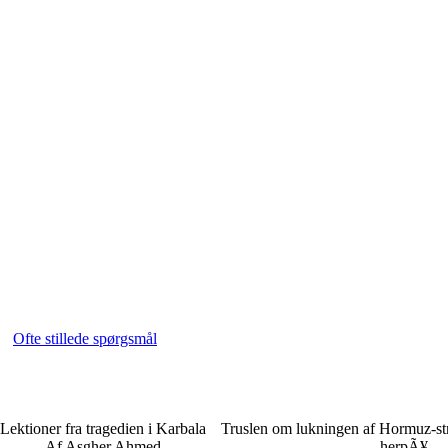
Ofte stillede spørgsmål
Lektioner fra tragedien i Karbala
Truslen om lukningen af Hormuz-str
Af Asgher Ahmed
herpÃ¥