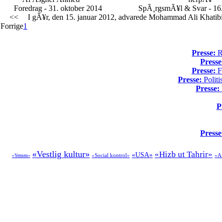
Foredrag - 31. oktober 2014
SpÃ¸rgsmÃ¥l & Svar - 16.
<<
I gÃ¥r, den 15. januar 2012, advarede Mohammad Ali Khatibi, I
Forrige
1
Presse:
Re
Presse
Presse:
Fo
Presse:
Politi
Presse:
P
Presse
«Vestlig kultur»
«Hizb ut Tahrir»
«USA»
«Social kontrol»
«A
«Yemen»