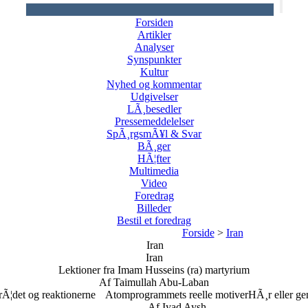
Forsiden
Artikler
Analyser
Synspunkter
Kultur
Nyhed og kommentar
Udgivelser
LÃ¸besedler
Pressemeddelelser
SpÃ¸rgsmÃ¥l & Svar
BÃ¸ger
HÃ¦fter
Multimedia
Video
Foredrag
Billeder
Bestil et foredrag
Forside
>
Iran
Iran
Iran
Lektioner fra Imam Husseins (ra) martyrium
Af Taimullah Abu-Laban
Ã¦det og reaktionerne
Atomprogrammets reelle motiver
HÃ¸r eller ge
Af Iyad Aysh