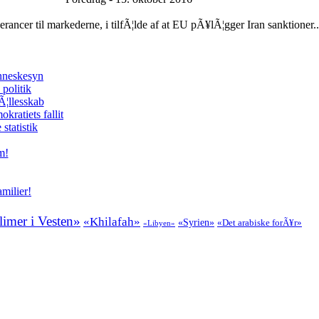
ncer til markederne, i tilfÃ¦lde af at EU pÃ¥lÃ¦gger Iran sanktioner..
enneskesyn
politik
Ã¦llesskab
kratiets fallit
tatistik
m!
milier!
imer i Vesten»
«Khilafah»
«Syrien»
«Det arabiske forÃ¥r»
«Libyen»