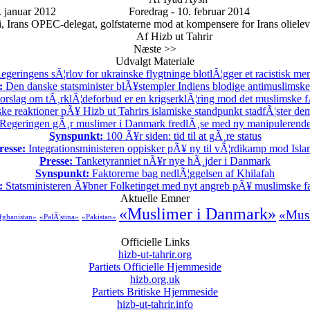
 januar 2012
Foredrag - 10. februar 2014
rans OPEC-delegat, golfstaterne mod at kompensere for Irans olielevera
Af Hizb ut Tahrir
Næste >>
Udvalgt Materiale
geringens sÃ¦rlov for ukrainske flygtninge blotlÃ¦gger et racistisk m
:
Den danske statsminister blÃ¥stempler Indiens blodige antimuslimske 
rslag om tÃ¸rklÃ¦deforbud er en krigserklÃ¦ring mod det muslimske f
ske reaktioner pÃ¥ Hizb ut Tahrirs islamiske standpunkt stadfÃ¦ster demo
Regeringen gÃ¸r muslimer i Danmark fredlÃ¸se med ny manipulerende s
Synspunkt:
100 Ã¥r siden: tid til at gÃ¸re status
resse:
Integrationsministeren oppisker pÃ¥ ny til vÃ¦rdikamp mod Isla
Presse:
Tanketyranniet nÃ¥r nye hÃ¸jder i Danmark
Synspunkt:
Faktorerne bag nedlÃ¦ggelsen af Khilafah
:
Statsministeren Ã¥bner Folketinget med nyt angreb pÃ¥ muslimske fa
Aktuelle Emner
«Muslimer i Danmark»
«Musl
fghanistan»
«PalÃ¦stina»
«Pakistan»
Officielle Links
hizb-ut-tahrir.org
Partiets Officielle Hjemmeside
hizb.org.uk
Partiets Britiske Hjemmeside
hizb-ut-tahrir.info