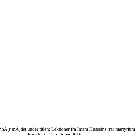
nhÃ¸r mÃ¸det under titlen: Lektioner fra Imam Husseins (ra) martyrium
Foredrag - 15. oktober 2016