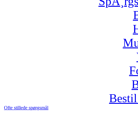
SpÃ¸rg
H
Mu
F
B
Bestil
Ofte stillede spørgsmål