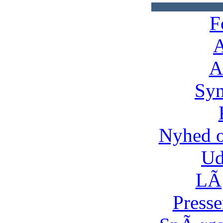
F
A
A
Syn
Nyhed 
Ud
LÃ¸
Presse