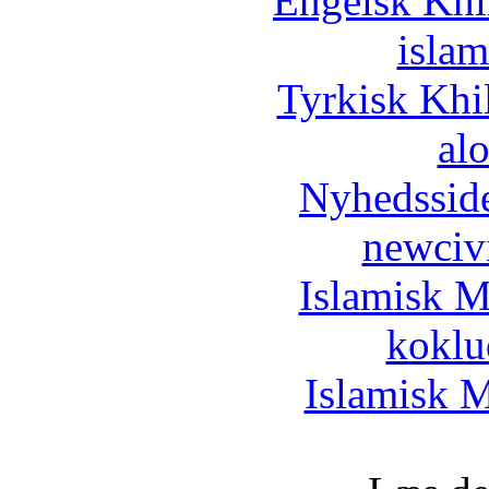
Engelsk Khi
islam
Tyrkisk Khi
al
Nyhedssid
newciv
Islamisk M
koklu
Islamisk M