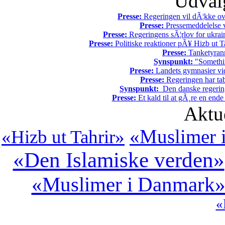
Udvalg
Presse:
Regeringen vil dÃ¦kke ov
Presse:
Pressemeddelelse v
Presse:
Regeringens sÃ¦rlov for ukrain
Presse:
Politiske reaktioner pÃ¥ Hizb ut Ta
Presse:
Tanketyrann
Synspunkt:
"Somethin
Presse:
Landets gymnasier vide
Presse:
Regeringen har tab
Synspunkt:
Den danske regering 
Presse:
Et kald til at gÃ¸re en end
Aktu
«Muslimer i
«Hizb ut Tahrir»
«Den Islamiske verden»
«Muslimer i Danmark
«