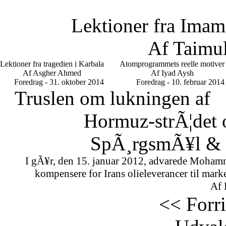
Lektioner fra Imam
Af Taimu
Lektioner fra tragedien i Karbala
Atomprogrammets reelle motiver
Af Asgher Ahmed
Af Iyad Aysh
Foredrag - 31. oktober 2014
Foredrag - 10. februar 2014
Truslen om lukningen af
Hormuz-strÃ¦det 
SpÃ¸rgsmÃ¥l & S
I gÃ¥r, den 15. januar 2012, advarede Mohamm
kompensere for Irans olieleverancer til marke
Af 
<< Forr