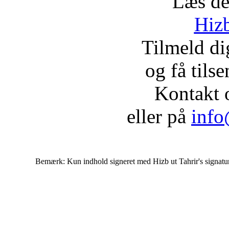
Læs de
Hizb
Tilmeld d
og få tils
Kontakt 
eller på
info
Bemærk: Kun indhold signeret med Hizb ut Tahrir's signatur af