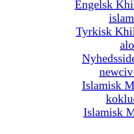
Engelsk Khi
islam
Tyrkisk Khi
al
Nyhedssid
newciv
Islamisk M
koklu
Islamisk M