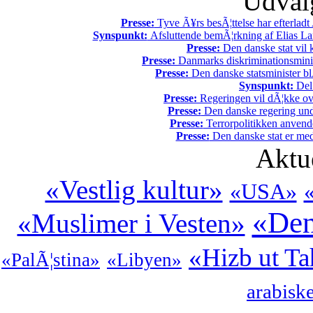
Udvalg
Presse:
Tyve Ã¥rs besÃ¦ttelse har efterladt 
Synspunkt:
Afsluttende bemÃ¦rkning af Elias La
Presse:
Den danske stat vil kr
Presse:
Danmarks diskriminationsminist
Presse:
Den danske statsminister bl
Synspunkt:
Del 
Presse:
Regeringen vil dÃ¦kke ov
Presse:
Den danske regering unde
Presse:
Terrorpolitikken anvende
Presse:
Den danske stat er med
Aktu
«Vestlig kultur»
«USA»
«Den
«Muslimer i Vesten»
«Hizb ut Ta
«PalÃ¦stina»
«Libyen»
arabisk