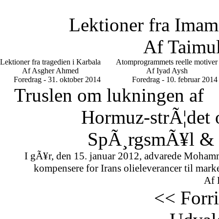
Lektioner fra Imam
Af Taimu
Lektioner fra tragedien i Karbala
Atomprogrammets reelle motiver
Af Asgher Ahmed
Af Iyad Aysh
Foredrag - 31. oktober 2014
Foredrag - 10. februar 2014
Truslen om lukningen af
Hormuz-strÃ¦det 
SpÃ¸rgsmÃ¥l & S
I gÃ¥r, den 15. januar 2012, advarede Mohamm
kompensere for Irans olieleverancer til marke
Af 
<< Forr