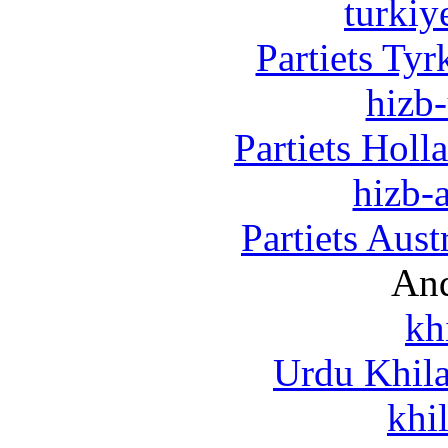
turkiy
Partiets Ty
hizb-
Partiets Hol
hizb-a
Partiets Aus
And
kh
Urdu Khil
khi