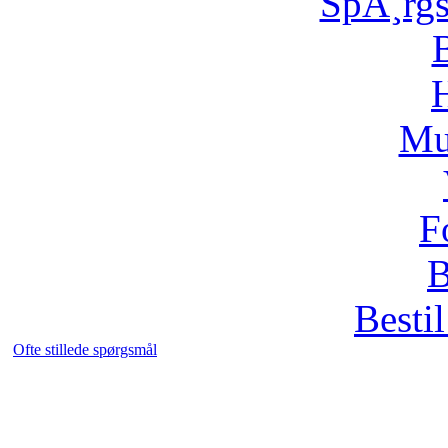
SpÃ¸rg
H
Mu
F
B
Bestil
Ofte stillede spørgsmål