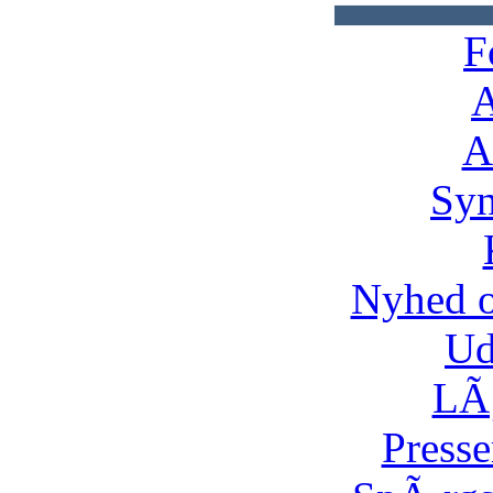
F
A
A
Syn
Nyhed 
Ud
LÃ¸
Presse