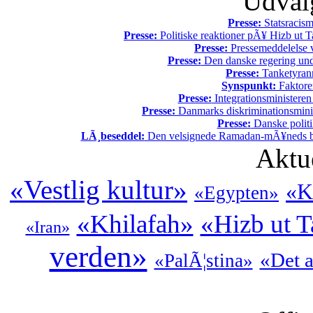
Udvalg
Presse:
Statsracis
Presse:
Politiske reaktioner pÃ¥ Hizb ut Ta
Presse:
Pressemeddelelse v
Presse:
Den danske regering unde
Presse:
Tanketyrann
Synspunkt:
Faktore
Presse:
Integrationsministeren
Presse:
Danmarks diskriminationsminist
Presse:
Danske politi
LÃ¸beseddel:
Den velsignede Ramadan-mÃ¥neds beg
Aktu
«Vestlig kultur»
«K
«Egypten»
«Khilafah»
«Hizb ut T
«Iran»
verden»
«Det a
«PalÃ¦stina»