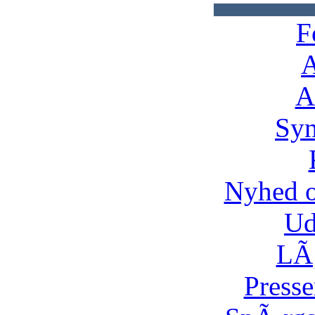
F
A
A
Syn
Nyhed 
Ud
LÃ¸
Presse