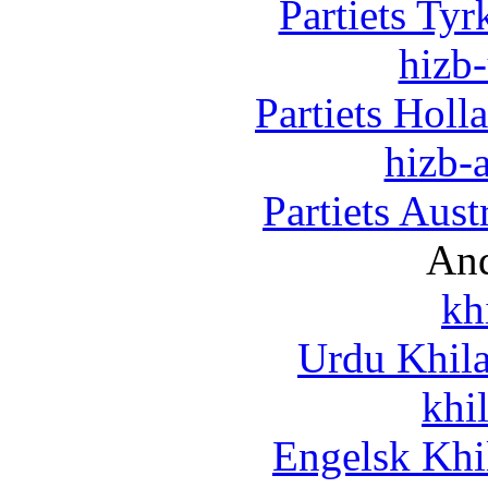
Partiets Ty
hizb-
Partiets Hol
hizb-a
Partiets Aus
And
kh
Urdu Khil
khi
Engelsk Khi