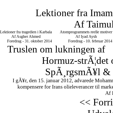
Lektioner fra Imam
Af Taimu
Lektioner fra tragedien i Karbala
Atomprogrammets reelle motiver
Af Asgher Ahmed
Af Iyad Aysh
Foredrag - 31. oktober 2014
Foredrag - 10. februar 2014
Truslen om lukningen af
Hormuz-strÃ¦det 
SpÃ¸rgsmÃ¥l & S
I gÃ¥r, den 15. januar 2012, advarede Mohamm
kompensere for Irans olieleverancer til marke
Af 
<< Forr