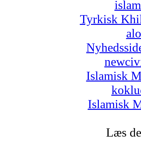
islam
Tyrkisk Khi
al
Nyhedssid
newciv
Islamisk M
koklu
Islamisk M
Læs de