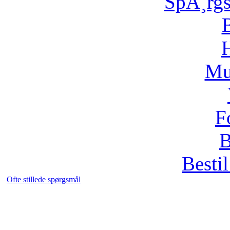
SpÃ¸rg
H
Mu
F
B
Bestil
Ofte stillede spørgsmål