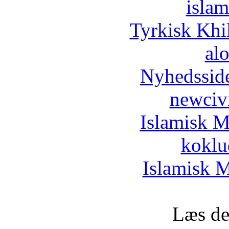
islam
Tyrkisk Khi
al
Nyhedssid
newciv
Islamisk M
koklu
Islamisk M
Læs de