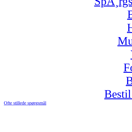
SpÃ¸rg
H
Mu
F
B
Bestil
Ofte stillede spørgsmål