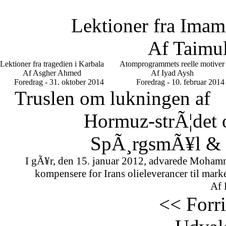
Lektioner fra Imam
Af Taimu
Lektioner fra tragedien i Karbala
Atomprogrammets reelle motiver
Af Asgher Ahmed
Af Iyad Aysh
Foredrag - 31. oktober 2014
Foredrag - 10. februar 2014
Truslen om lukningen af
Hormuz-strÃ¦det 
SpÃ¸rgsmÃ¥l & S
I gÃ¥r, den 15. januar 2012, advarede Mohamm
kompensere for Irans olieleverancer til marke
Af 
<< Forr