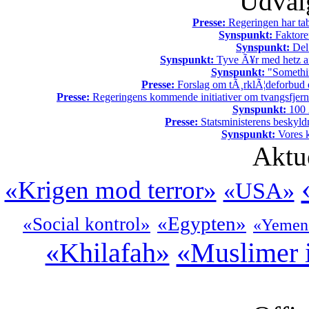
Udvalg
Presse:
Regeringen har tab
Synspunkt:
Faktore
Synspunkt:
Del 
Synspunkt:
Tyve Ã¥r med hetz af
Synspunkt:
"Somethin
Presse:
Forslag om tÃ¸rklÃ¦deforbud e
Presse:
Regeringens kommende initiativer om tvangsfjerne
Synspunkt:
100 Ã
Presse:
Statsministerens beskyld
Synspunkt:
Vores k
Aktu
«Krigen mod terror»
«USA»
«Egypten»
«Social kontrol»
«Yemen
«Muslimer 
«Khilafah»