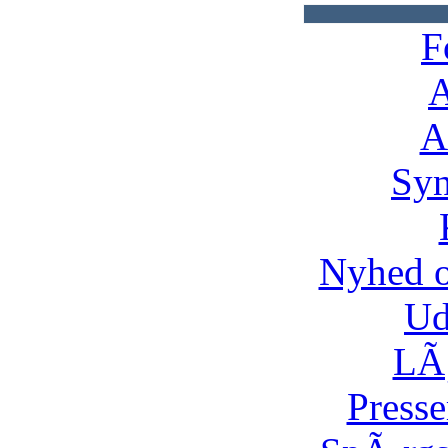
F
A
A
Syn
Nyhed 
Ud
LÃ¸
Presse