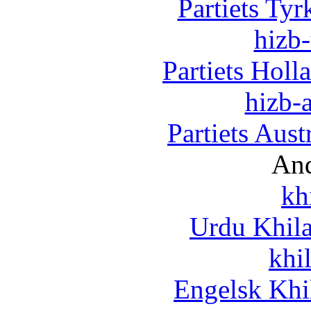
Partiets Ty
hizb-
Partiets Hol
hizb-a
Partiets Aus
And
kh
Urdu Khil
khi
Engelsk Khi