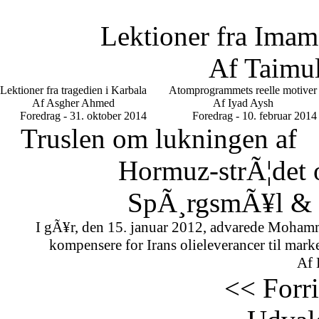
Lektioner fra Imam
Af Taimu
Lektioner fra tragedien i Karbala
Atomprogrammets reelle motiver
Af Asgher Ahmed
Af Iyad Aysh
Foredrag - 31. oktober 2014
Foredrag - 10. februar 2014
Truslen om lukningen af
Hormuz-strÃ¦det 
SpÃ¸rgsmÃ¥l & S
I gÃ¥r, den 15. januar 2012, advarede Mohamm
kompensere for Irans olieleverancer til marke
Af 
<< Forr