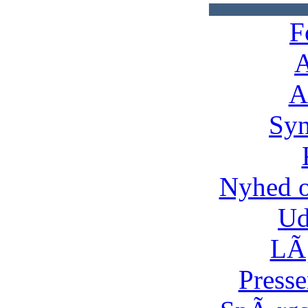
F
A
A
Syn
Nyhed 
Ud
LÃ¸
Presse