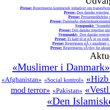
Udvalg
Presse:
Regeringens kommende initiativer om tvangsfjerne
Presse:
Den danske regering tv
Presse:
Pressemeddelelse v
Presse:
Danmarks diskriminationsminist
Synspunkt:
"Somethin
Presse:
Den danske regering unde
Synspunkt:
Den danske regering 
Presse:
Et kald til at gÃ¸re en end
Presse:
Regeringen gÃ¸r muslimer i 
Presse:
Regeringens sÃ¦rlov for ukrain
Aktu
«Muslimer i Danmark»
«Hizb 
«Afghanistan»
«Social kontrol»
«Vestl
mod terror»
«Pakistan»
«Den Islamisk