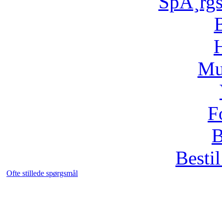
SpÃ¸rg
H
Mu
F
B
Bestil
Ofte stillede spørgsmål