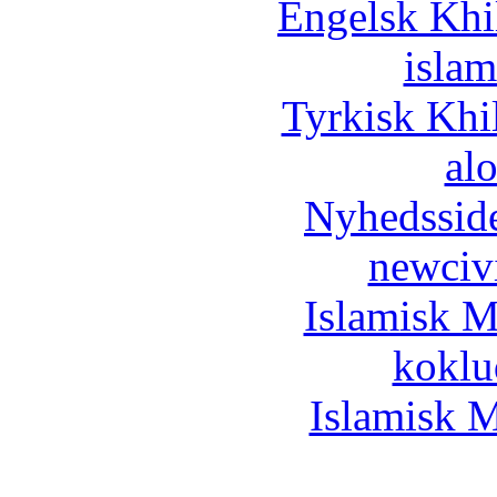
Engelsk Khi
islam
Tyrkisk Khi
al
Nyhedssid
newciv
Islamisk M
koklu
Islamisk M