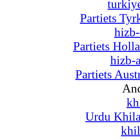
turkiy
Partiets Ty
hizb-
Partiets Hol
hizb-a
Partiets Aus
And
kh
Urdu Khil
khi