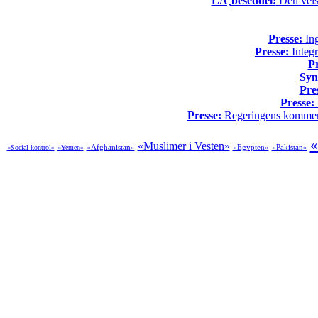
LÃ¸beseddel:
Den vels
Presse:
Ing
Presse:
Integr
Pr
Syn
Pre
Presse:
Presse:
Regeringens kommende
«
«Muslimer i Vesten»
«Afghanistan»
«Egypten»
«Pakistan»
«Social kontrol»
«Yemen»