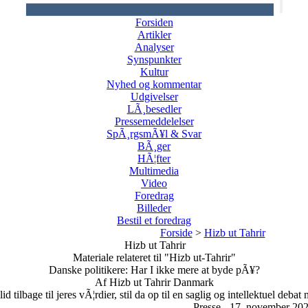
Forsiden
Artikler
Analyser
Synspunkter
Kultur
Nyhed og kommentar
Udgivelser
LÃ¸besedler
Pressemeddelelser
SpÃ¸rgsmÃ¥l & Svar
BÃ¸ger
HÃ¦fter
Multimedia
Video
Foredrag
Billeder
Bestil et foredrag
Forside
>
Hizb ut Tahrir
Hizb ut Tahrir
Materiale relateret til "Hizb ut-Tahrir"
Danske politikere: Har I ikke mere at byde pÃ¥?
Af Hizb ut Tahrir Danmark
id tilbage til jeres vÃ¦rdier, stil da op til en saglig og intellektuel deba
Presse - 17. november 20