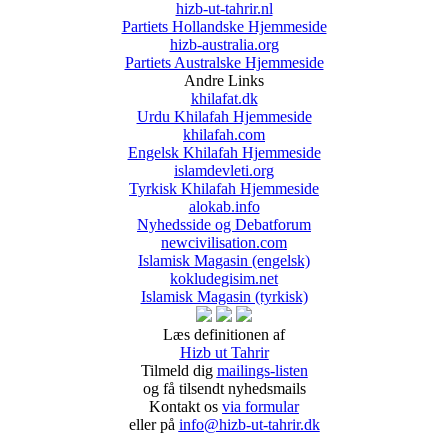
hizb-ut-tahrir.nl
Partiets Hollandske Hjemmeside
hizb-australia.org
Partiets Australske Hjemmeside
Andre Links
khilafat.dk
Urdu Khilafah Hjemmeside
khilafah.com
Engelsk Khilafah Hjemmeside
islamdevleti.org
Tyrkisk Khilafah Hjemmeside
alokab.info
Nyhedsside og Debatforum
newcivilisation.com
Islamisk Magasin (engelsk)
kokludegisim.net
Islamisk Magasin (tyrkisk)
Læs definitionen af
Hizb ut Tahrir
Tilmeld dig
mailings-listen
og få tilsendt nyhedsmails
Kontakt os
via formular
eller på
info@hizb-ut-tahrir.dk