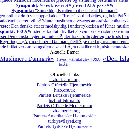
ignede Ramadan-mÃ¥neds begyndelse og afslutning bestemmes alene
Synspunkt:
Vores krise er stÃ¸rre end Al Aqsas sÃ¥r
Synspunkt:
"Something is rotten in the state of Denmark"
en politisk dom vil stoppe kaldet: "Israel" skal udslettes, og hele PalÃ¦s
ationsministeren vil pÃ¥dutte muslimerne vestens amoralske chikane- o
esse:
Den danske stat er medskyldig i undertrykkelsen af Kinas musli
spunkt:
100 Ã¥r uden et kalifat - hvilket ansvar har den islamiske u
sse:
Den danske regering understÃ¸tter Iraks forbryderregime trods bl
Regeringen gÃ¸r muslimer i Danmark fredlÃ¸se med ny manipulerende s
 initiativer om tvangsfjernelse af bÃ¸rn udstiller et kynisk menneske
Aktuelle Emner
«Den Isl
Muslimer i Danmark»
«Khilafah»
«USA»
«Libyen»
forÃ¥r»
Officielle Links
hizb-ut-tahrir.org
Partiets Officielle Hjemmeside
hizb.org.uk
Partiets Britiske Hjemmeside
hizb-ut-tahrir.info
Partiets Officielle Mediekontor
hizb-america.org
Partiets Amerikanske Hjemmeside
turkiyevilayeti.org
Partiets Tyrkiske Hjemmeside