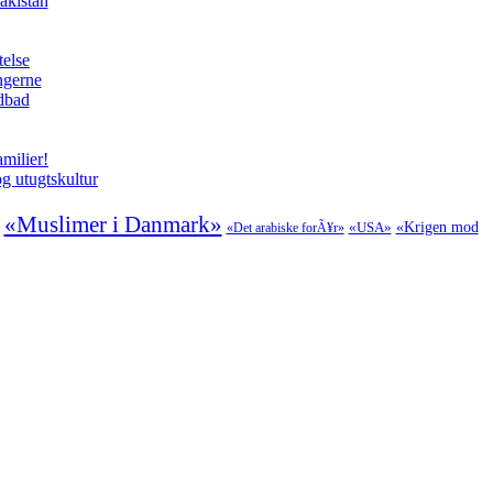
akistan
telse
ngerne
odbad
milier!
g utugtskultur
«Muslimer i Danmark»
«USA»
«Krigen mod
«Det arabiske forÃ¥r»