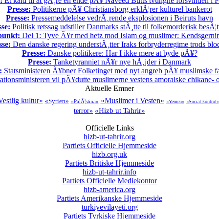
:
Et kald til at gÃ¸re en ende pÃ¥ Naveed Butts tvungne forsvinden i P
Presse:
Politikerne pÃ¥ Christiansborg erklÃ¦rer kulturel bankerot
Presse:
Pressemeddelelse vedrÃ¸rende eksplosionen i Beiruts havn
sse:
Politisk retssag udstiller Danmarks stÃ¸tte til folkemorderisk besÃ¦t
punkt:
Del 1: Tyve Ã¥r med hetz mod Islam og muslimer: Kendsgerni
sse:
Den danske regering understÃ¸tter Iraks forbryderregime trods bl
Presse:
Danske politikere: Har I ikke mere at byde pÃ¥?
Presse:
Tanketyranniet nÃ¥r nye hÃ¸jder i Danmark
:
Statsministeren Ã¥bner Folketinget med nyt angreb pÃ¥ muslimske fa
ationsministeren vil pÃ¥dutte muslimerne vestens amoralske chikane- o
Aktuelle Emner
estlig kultur»
«Muslimer i Vesten»
«Syrien»
«PalÃ¦stina»
«Yemen»
«Social kontrol»
«Hizb ut Tahrir»
terror»
Officielle Links
hizb-ut-tahrir.org
Partiets Officielle Hjemmeside
hizb.org.uk
Partiets Britiske Hjemmeside
hizb-ut-tahrir.info
Partiets Officielle Mediekontor
hizb-america.org
Partiets Amerikanske Hjemmeside
turkiyevilayeti.org
Partiets Tyrkiske Hjemmeside