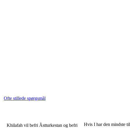
Ofte stillede spørgsmål
Hvis I har den mindste till
Khilafah vil befri Ãstturkestan og befri