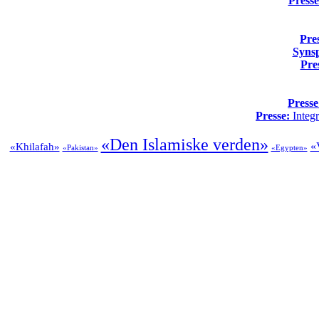
Presse
Pre
Syns
Pre
Presse
Presse:
Integr
«Den Islamiske verden»
«V
«Khilafah»
«Pakistan»
«Egypten»