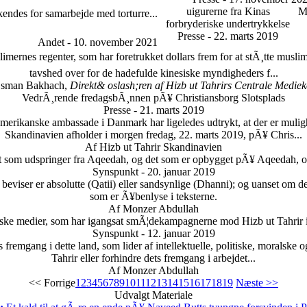
uigurerne fra Kinas
M
kendes for samarbejde med torturre...
forbryderiske undertrykkelse
Presse - 22. marts 2019
Andet - 10. november 2021
ernes regenter, som har foretrukket dollars frem for at stÃ¸tte muslim
tavshed over for de hadefulde kinesiske myndigheders f...
sman Bakhach,
Direkt& oslash;ren af Hizb ut Tahrirs Centrale Mediek
VedrÃ¸rende fredagsbÃ¸nnen pÃ¥ Christiansborg Slotsplads
Presse - 21. marts 2019
 amerikanske ambassade i Danmark har ligeledes udtrykt, at der er muli
Skandinavien afholder i morgen fredag, 22. marts 2019, pÃ¥ Chris...
Af Hizb ut Tahrir Skandinavien
et som udspringer fra Aqeedah, og det som er opbygget pÃ¥ Aqeedah, og
Synspunkt - 20. januar 2019
eviser er absolutte (Qatii) eller sandsynlige (Dhanni); og uanset om de
som er Ã¥benlyse i teksterne.
Af Monzer Abdullah
nske medier, som har igangsat smÃ¦dekampagnerne mod Hizb ut Tahrir
Synspunkt - 12. januar 2019
fremgang i dette land, som lider af intellektuelle, politiske, moralske
Tahrir eller forhindre dets fremgang i arbejdet...
Af Monzer Abdullah
<< Forrige
1
2
3
4
5
6
7
8
9
10
11
12
13
14
15
16
17
18
19
Næste >>
Udvalgt Materiale