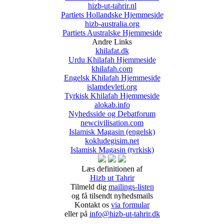
hizb-ut-tahrir.nl
Partiets Hollandske Hjemmeside
hizb-australia.org
Partiets Australske Hjemmeside
Andre Links
khilafat.dk
Urdu Khilafah Hjemmeside
khilafah.com
Engelsk Khilafah Hjemmeside
islamdevleti.org
Tyrkisk Khilafah Hjemmeside
alokab.info
Nyhedsside og Debatforum
newcivilisation.com
Islamisk Magasin (engelsk)
kokludegisim.net
Islamisk Magasin (tyrkisk)
Læs definitionen af
Hizb ut Tahrir
Tilmeld dig
mailings-listen
og få tilsendt nyhedsmails
Kontakt os
via formular
eller på
info@hizb-ut-tahrir.dk