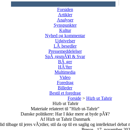
Forsiden
Artikler
Analyser
Synspunkter
Kultur
Nyhed og kommentar
Udgivelser
LÃ¸besedler
Pressemeddelelser
SpÃ¸rgsmÃ¥l & Svar
BÃ¸ger
HÃ¦fter
Multimedia
Video
Foredrag
Billeder
Bestil et foredrag
Forside
>
Hizb ut Tahrir
Hizb ut Tahrir
Materiale relateret til "Hizb ut-Tahrir"
Danske politikere: Har I ikke mere at byde pÃ¥?
Af Hizb ut Tahrir Danmark
id tilbage til jeres vÃ¦rdier, stil da op til en saglig og intellektuel deba
Presse - 17. november 20