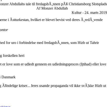
onzer Abdullahs tale til fredagsbÃ¸nnen pÃ¥ Christiansborg Slotsplads
Af Monzer Abdullah
Kultur - 24. marts 2019
erne i Ãstturkestan, hvilket er blevet bevist ved deres Ã¸redÃ¸vende
ontor
ghed for uro i forbindelse med fredagsbÃ¸nnen, som Hizb ut Tahrir
 forskellen heri
t er love som er udledt gennem en udledningsproces (Ijtihad) eller love
 i Danmark
 og Ã¥ndelige kriser... Jeres usande propaganda vil ikke svÃ¦kke Hizb ut