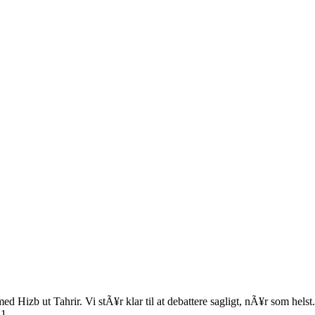
t med Hizb ut Tahrir. Vi stÃ¥r klar til at debattere sagligt, nÃ¥r som helst.
21