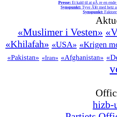
Presse:
Et kald til at gÃ¸re en end
Synspunkt:
Tyve Ã¥r med hetz af
Synspunkt:
Faktore
Aktu
«Muslimer i Vesten»
«V
«Khilafah»
«USA»
«Krigen mo
«De
«Pakistan»
«Afghanistan»
«Iran»
v
Offic
hizb-u
Partiets Off