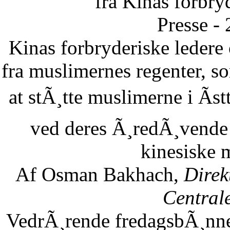
fra Kinas forbry
Presse -
Kinas forbryderiske leder
fra muslimernes regenter, so
at stÃ¸tte muslimerne i Ãst
ved deres Ã¸redÃ¸vende 
kinesiske 
Af Osman Bakhach,
Direk
Central
VedrÃ¸rende fredagsbÃ¸nne