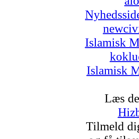
al
Nyhedssid
newciv
Islamisk M
koklu
Islamisk M
Læs de
Hizb
Tilmeld d