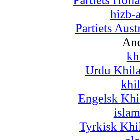
hizb-a
Partiets Aus
And
kh
Urdu Khil
khi
Engelsk Khi
islam
Tyrkisk Khi