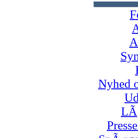
F
A
A
Syn
Nyhed 
Ud
LÃ¸
Presse