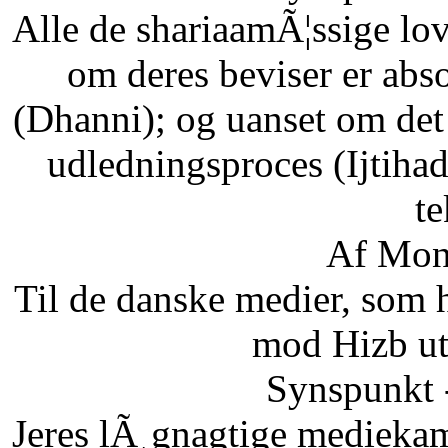
Alle de shariaamÃ¦ssige lo
om deres beviser er abso
(Dhanni); og uanset om det
udledningsproces (Ijtihad
te
Af Mon
Til de danske medier, som
mod Hizb ut
Synspunkt 
Jeres lÃ¸gnagtige mediekam