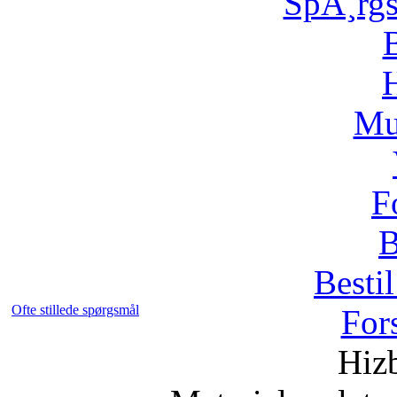
SpÃ¸rg
H
Mu
F
B
Bestil
Ofte stillede spørgsmål
For
Hizb