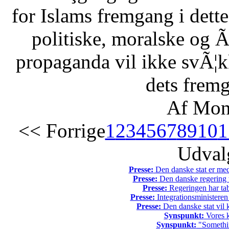
for Islams fremgang i dette 
politiske, moralske og Ã
propaganda vil ikke svÃ¦kk
dets fremg
Af Mon
<< Forrige
1
2
3
4
5
6
7
8
9
10
1
Udvalg
Presse:
Den danske stat er med
Presse:
Den danske regering tv
Presse:
Regeringen har tab
Presse:
Integrationsministeren
Presse:
Den danske stat vil kr
Synspunkt:
Vores k
Synspunkt:
"Somethin