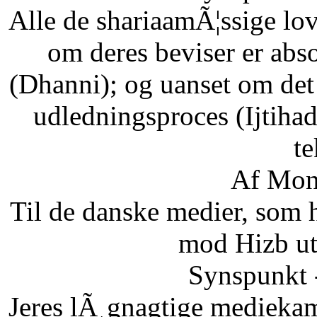
Alle de shariaamÃ¦ssige lo
om deres beviser er abso
(Dhanni); og uanset om det
udledningsproces (Ijtihad
te
Af Mon
Til de danske medier, som
mod Hizb ut
Synspunkt 
Jeres lÃ¸gnagtige mediekam