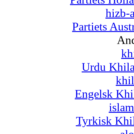
hizb-a
Partiets Aus
And
kh
Urdu Khil
khi
Engelsk Khi
islam
Tyrkisk Khi