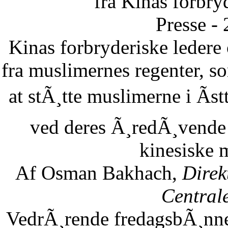
fra Kinas forbry
Presse -
Kinas forbryderiske leder
fra muslimernes regenter, so
at stÃ¸tte muslimerne i Ãst
ved deres Ã¸redÃ¸vende 
kinesiske 
Af Osman Bakhach,
Direk
Central
VedrÃ¸rende fredagsbÃ¸nne