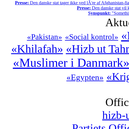
Presse:
Den danske stat tager ikke ved lÃ¦re af Afghanistan-fia
Presse:
Den danske stat vil kr
Synspunkt:
"Somethin
Aktu
«
«Pakistan»
«Social kontrol»
«Khilafah»
«Hizb ut Tahr
«Muslimer i Danmark
«Kri
«Egypten»
Offic
hizb-u
Partiets Off