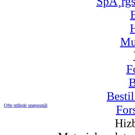
SpÃ¸rg
H
Mu
F
B
Bestil
Ofte stillede spørgsmål
For
Hizb