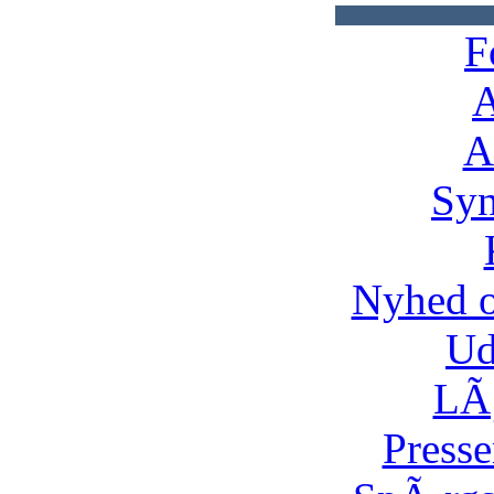
F
A
A
Syn
Nyhed 
Ud
LÃ¸
Presse