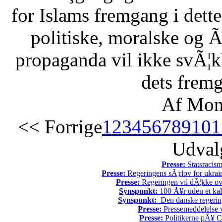
for Islams fremgang i dette 
politiske, moralske og Ã
propaganda vil ikke svÃ¦kk
dets fremg
Af Mon
<< Forrige
1
2
3
4
5
6
7
8
9
10
1
Udvalg
Presse:
Statsracis
Presse:
Regeringens sÃ¦rlov for ukrain
Presse:
Regeringen vil dÃ¦kke ov
Synspunkt:
100 Ã¥r uden et kali
Synspunkt:
Den danske regering 
Presse:
Pressemeddelelse v
Presse:
Politikerne pÃ¥ Ch