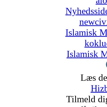
al
Nyhedssid
newciv
Islamisk M
koklu
Islamisk M
Læs de
Hizb
Tilmeld d