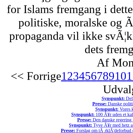
for Islams fremgang i dette 
politiske, moralske og Ã
propaganda vil ikke svÃ¦kk
dets fremg
Af Mon
<< Forrige
1
2
3
4
5
6
7
8
9
10
1
Udvalg
Synspunkt:
Del 
Presse:
Danske politi
Synspunkt:
Vores k
Synspunkt:
100 Ã¥r uden et kali
Presse:
Den danske regering tv
Synspunkt:
Tyve Ã¥r med hetz af
Presse:
Forslag om tÃ¸rklÃ¦deforbud e