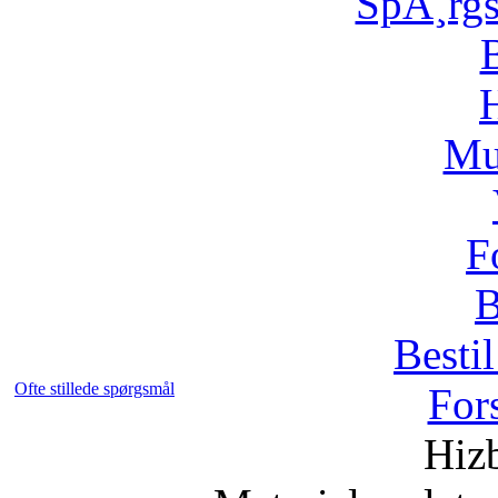
SpÃ¸rg
H
Mu
F
B
Bestil
Ofte stillede spørgsmål
For
Hizb