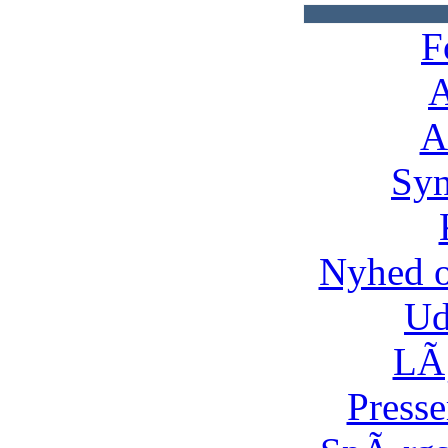
F
A
A
Syn
Nyhed 
Ud
LÃ¸
Presse