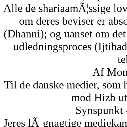
Alle de shariaamÃ¦ssige lo
om deres beviser er abso
(Dhanni); og uanset om det
udledningsproces (Ijtihad
te
Af Mon
Til de danske medier, som
mod Hizb ut
Synspunkt 
Jeres lÃ¸gnagtige mediekam