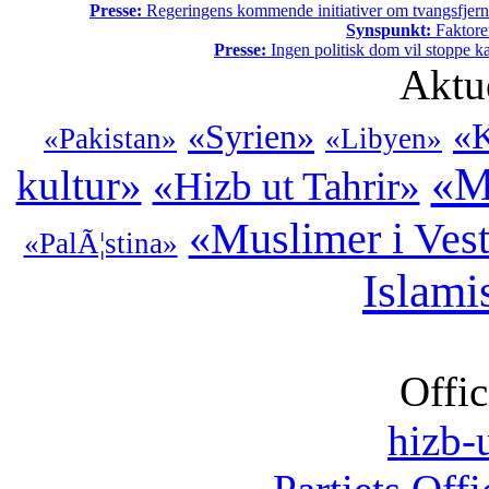
Presse:
Regeringens kommende initiativer om tvangsfjerne
Synspunkt:
Faktore
Presse:
Ingen politisk dom vil stoppe kal
Aktu
«K
«Syrien»
«Pakistan»
«Libyen»
«M
kultur»
«Hizb ut Tahrir»
«Muslimer i Ves
«PalÃ¦stina»
Islami
Offic
hizb-u