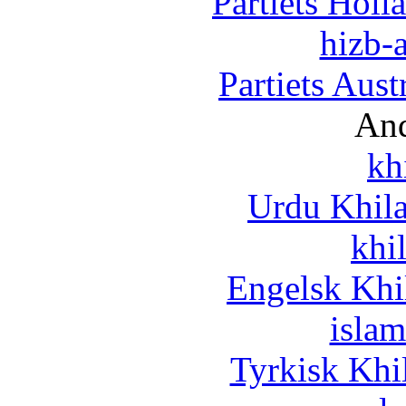
Partiets Hol
hizb-a
Partiets Aus
And
kh
Urdu Khil
khi
Engelsk Khi
islam
Tyrkisk Khi