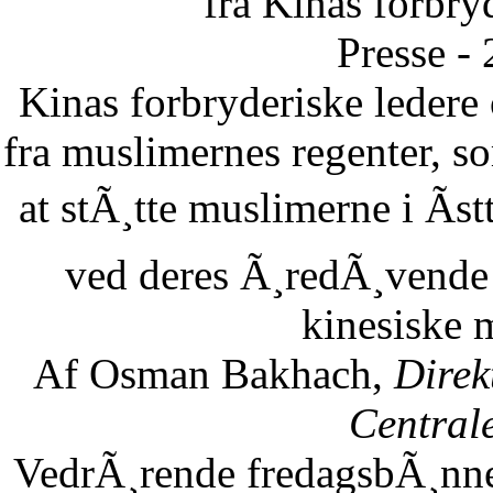
fra Kinas forbry
Presse -
Kinas forbryderiske leder
fra muslimernes regenter, so
at stÃ¸tte muslimerne i Ãst
ved deres Ã¸redÃ¸vende 
kinesiske 
Af Osman Bakhach,
Direk
Central
VedrÃ¸rende fredagsbÃ¸nne