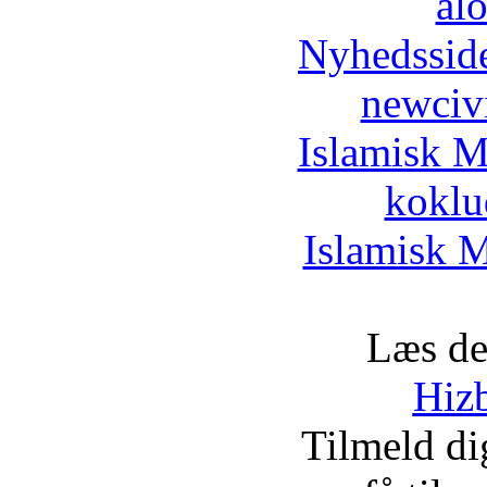
al
Nyhedssid
newciv
Islamisk M
koklu
Islamisk M
Læs de
Hizb
Tilmeld d