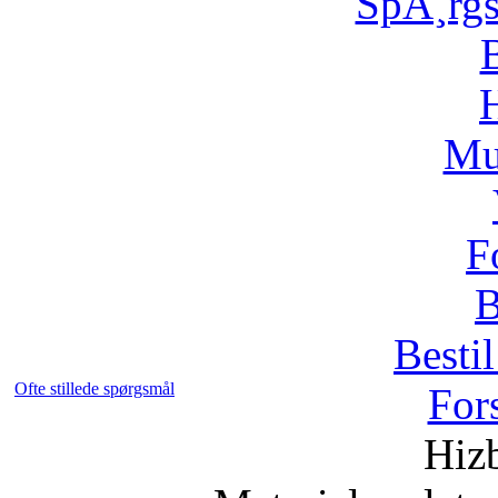
SpÃ¸rg
H
Mu
F
B
Bestil
Ofte stillede spørgsmål
For
Hizb