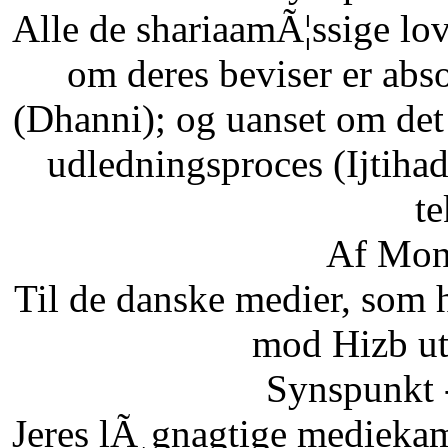
Alle de shariaamÃ¦ssige lo
om deres beviser er abso
(Dhanni); og uanset om det
udledningsproces (Ijtihad
te
Af Mon
Til de danske medier, som
mod Hizb ut
Synspunkt 
Jeres lÃ¸gnagtige mediekam