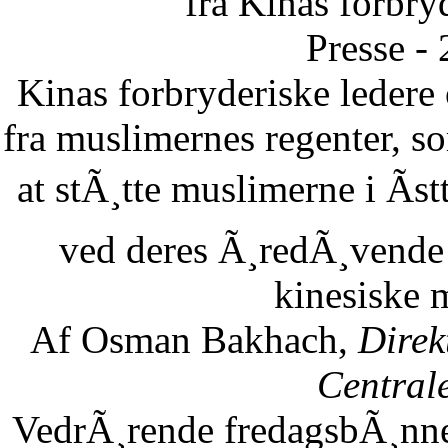
fra Kinas forbry
Presse -
Kinas forbryderiske leder
fra muslimernes regenter, so
at stÃ¸tte muslimerne i Ãst
ved deres Ã¸redÃ¸vende 
kinesiske 
Af Osman Bakhach,
Direk
Central
VedrÃ¸rende fredagsbÃ¸nne