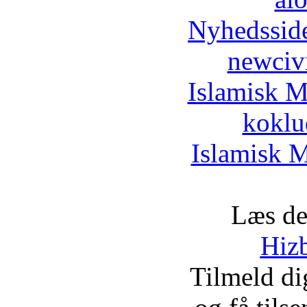
Nyhedssid
newciv
Islamisk M
koklu
Islamisk M
Læs de
Hizb
Tilmeld d