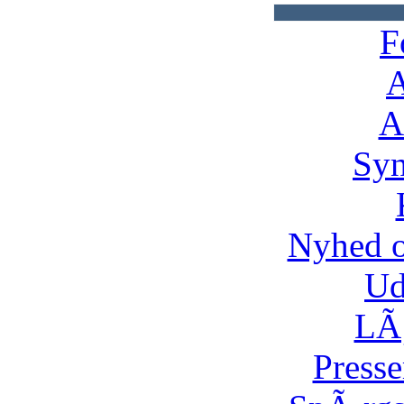
F
A
A
Syn
Nyhed 
Ud
LÃ¸
Presse