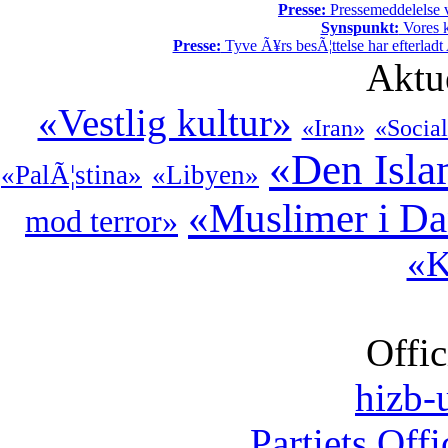
Presse:
Pressemeddelelse v
Synspunkt:
Vores k
Presse:
Tyve Ã¥rs besÃ¦ttelse har efterladt 
Aktu
«Vestlig kultur»
«Iran»
«Social
«Den Isla
«PalÃ¦stina»
«Libyen»
«Muslimer i D
mod terror»
«K
Offic
hizb-u
Partiets Off