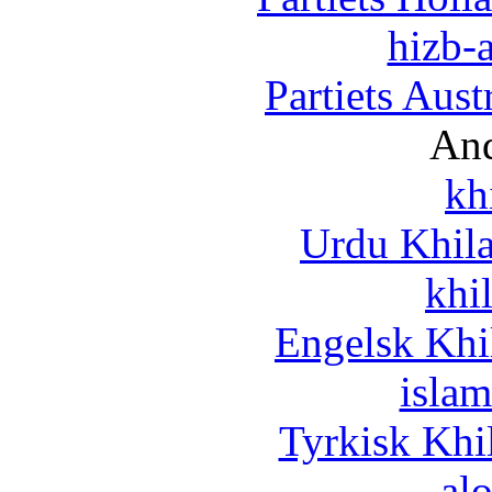
hizb-a
Partiets Aus
And
kh
Urdu Khil
khi
Engelsk Khi
islam
Tyrkisk Khi
al