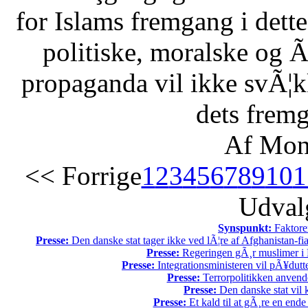
for Islams fremgang i dette 
politiske, moralske og Ã
propaganda vil ikke svÃ¦kk
dets fremg
Af Mon
<< Forrige
1
2
3
4
5
6
7
8
9
10
1
Udvalg
Synspunkt:
Faktore
Presse:
Den danske stat tager ikke ved lÃ¦re af Afghanistan-fia
Presse:
Regeringen gÃ¸r muslimer i 
Presse:
Integrationsministeren vil pÃ¥dutt
Presse:
Terrorpolitikken anvende
Presse:
Den danske stat vil kr
Presse:
Et kald til at gÃ¸re en end